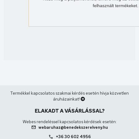
felhasznált termékeket.
Termékkel kapcsolatos szakmai kérdés esetén hívja közvetlen
áruházainkat!
ELAKADT A VÁSÁRLÁSSAL?
Webes rendeléssel kapcsolatos kérdések esetén:
mail
webaruhaz@benedekszerelveny.hu
call
+36 30 602 4956