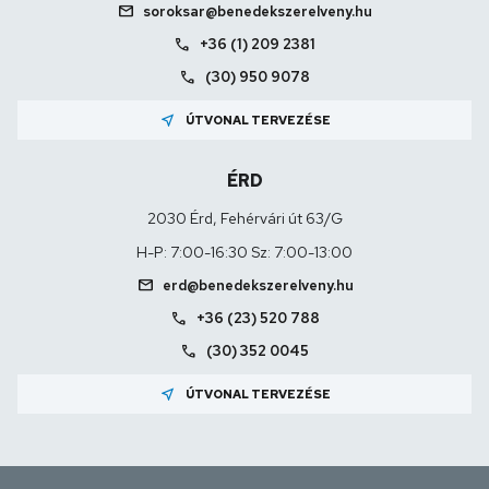
mail
soroksar@benedekszerelveny.hu
call
+36 (1) 209 2381
call
(30) 950 9078
near_me
ÚTVONAL TERVEZÉSE
ÉRD
2030 Érd, Fehérvári út 63/G
H-P: 7:00-16:30 Sz: 7:00-13:00
mail
erd@benedekszerelveny.hu
call
+36 (23) 520 788
call
(30) 352 0045
near_me
ÚTVONAL TERVEZÉSE