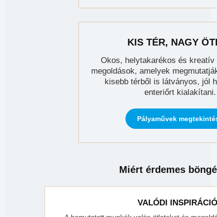
KIS TÉR, NAGY ÖT
Okos, helytakarékos és kreatív
megoldások, amelyek megmutatják
kisebb térből is látványos, jól
enteriőrt kialakítani.
Pályaművek megtekinté
Miért érdemes böngé
VALÓDI INSPIRÁCI