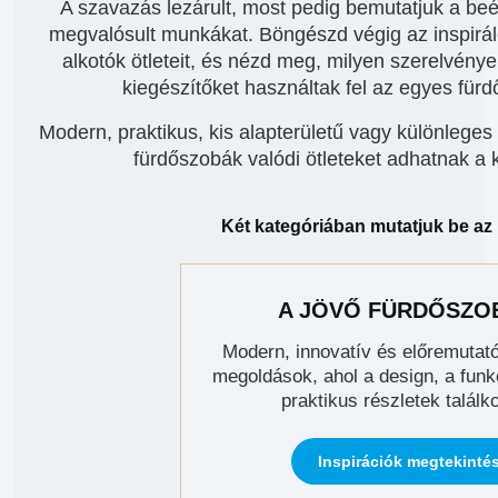
A szavazás lezárult, most pedig bemutatjuk a beé
megvalósult munkákat. Böngészd végig az inspirá
alkotók ötleteit, és nézd meg, milyen szerelvénye
kiegészítőket használtak fel az egyes für
Modern, praktikus, kis alapterületű vagy különleg
fürdőszobák valódi ötleteket adhatnak a k
Két kategóriában mutatjuk be az 
A JÖVŐ FÜRDŐSZO
Modern, innovatív és előremutat
megoldások, ahol a design, a funkc
praktikus részletek találk
Inspirációk megtekinté