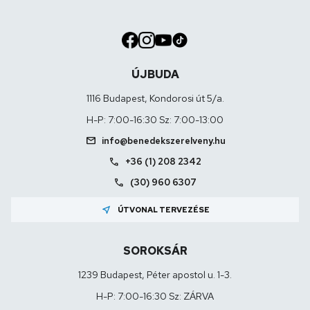
ÚJBUDA
1116 Budapest, Kondorosi út 5/a.
H-P: 7:00-16:30 Sz: 7:00-13:00
mail
info@benedekszerelveny.hu
call
+36 (1) 208 2342
call
(30) 960 6307
near_me
ÚTVONAL TERVEZÉSE
SOROKSÁR
1239 Budapest, Péter apostol u. 1-3.
H-P: 7:00-16:30 Sz: ZÁRVA