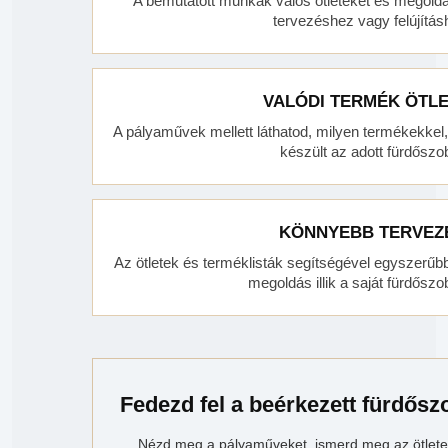
A bemutatott munkák valós ötleteket és megold
tervezéshez vagy felújítás
VALÓDI TERMÉK ÖTL
A pályaművek mellett láthatod, milyen termékekkel,
készült az adott fürdőszo
KÖNNYEBB TERVEZ
Az ötletek és terméklisták segítségével egyszerűbb 
megoldás illik a saját fürdősz
Fedezd fel a beérkezett fürdősz
Nézd meg a pályaműveket, ismerd meg az ötlete