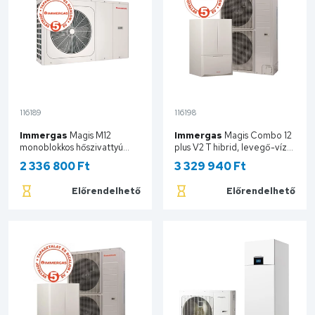
116189
116198
Immergas
Magis M12
Immergas
Magis Combo 12
monoblokkos hőszivattyú
plus V2 T hibrid, levegő-víz
3.032375
hőszivattyú és kondenzációs
2 336 800 Ft
3 329 940 Ft
fűtő kazán, osztott
rendszerű 3.030828
Előrendelhető
Előrendelhető
Kosárba
Kosárba