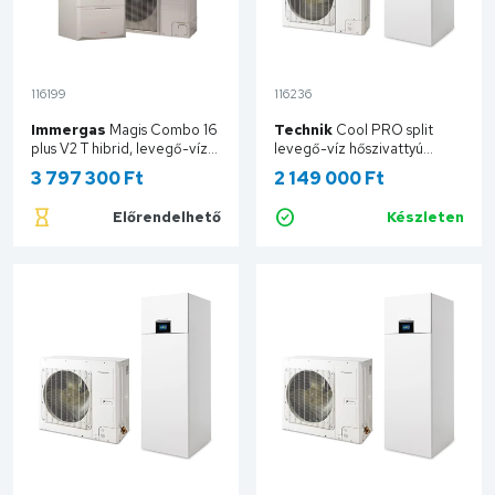
116199
116236
Immergas
Magis Combo 16
Technik
Cool PRO split
plus V2 T hibrid, levegő-víz
levegő-víz hőszivattyú
hőszivattyú és kondenzációs
beépített 185 literes HMV
3 797 300 Ft
2 149 000 Ft
fűtő kazán, osztott
tárolóval, 10 kW, 1 fázisú, 230
rendszerű 3.030830
V TCNT32001001FE
Előrendelhető
Készleten
Kosárba
Kosárba