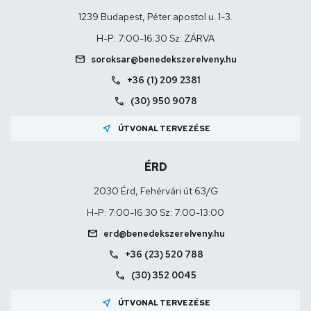
1239 Budapest, Péter apostol u. 1-3.
H-P: 7:00-16:30 Sz: ZÁRVA
mail
soroksar@benedekszerelveny.hu
call
+36 (1) 209 2381
call
(30) 950 9078
near_me
ÚTVONAL TERVEZÉSE
ÉRD
2030 Érd, Fehérvári út 63/G
H-P: 7:00-16:30 Sz: 7:00-13:00
mail
erd@benedekszerelveny.hu
call
+36 (23) 520 788
call
(30) 352 0045
near_me
ÚTVONAL TERVEZÉSE