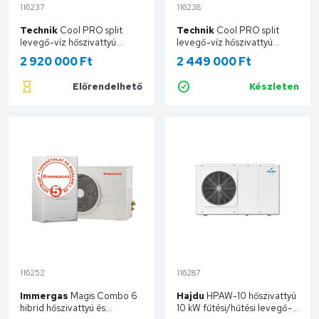
116237
116238
Technik
Cool PRO split
Technik
Cool PRO split
levegő-víz hőszivattyú
levegő-víz hőszivattyú
beépített 185 literes HMV
beépített 185 literes HMV
2 920 000 Ft
2 449 000 Ft
tárolóval, 12 kW, 3 fázisú,
tárolóval, 16 kW, 3 fázisú,
400 V TCNT32001253FE
400 V TCNT32001603FE
Előrendelhető
Készleten
Kosárba
Kosárba
116252
116287
Immergas
Magis Combo 6
Hajdu
HPAW-10 hőszivattyú
hibrid hőszivattyú és
10 kW fűtési/hűtési levegő-