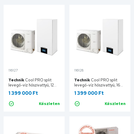
116127
116128
Technik
Cool PRO split
Technik
Cool PRO split
levegő-víz hőszivattyú, 12
levegő-víz hőszivattyú, 16
kW, 3 fázisú, 400 V
kW, 3 fázisú, 400 V
1 399 000 Ft
1 399 000 Ft
TCN32001253FEH
TCN32001603FEH
Készleten
Készleten
Kosárba
Kosárba