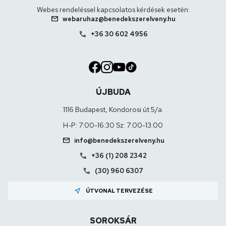
Webes rendeléssel kapcsolatos kérdések esetén:
mail
webaruhaz@benedekszerelveny.hu
call
+36 30 602 4956
ÚJBUDA
1116 Budapest, Kondorosi út 5/a.
H-P: 7:00-16:30 Sz: 7:00-13:00
mail
info@benedekszerelveny.hu
call
+36 (1) 208 2342
call
(30) 960 6307
near_me
ÚTVONAL TERVEZÉSE
SOROKSÁR