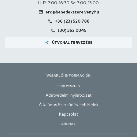
H-P: 7:00-16:30 Sz: 7:00-13:00
mail
erd@benedekszerelveny.hu
call
+36 (23) 520 788
call
(30) 352 0045
near_me
ÚTVONAL TERVEZÉSE
VÁSÁRLÓI INFORMÁCIÓK
Impresszum
Adatvédelmi nyilatkozat
Általános Szerződési Feltételek
Kapcsolat
ÁRUHÁZ