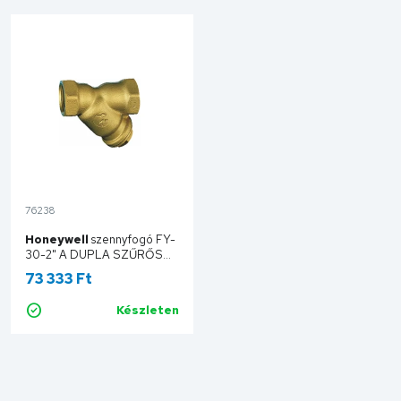
76238
Honeywell
szennyfogó FY-
30-2" A DUPLA SZŰRŐS
PN16/PN6 MAX160C°
73 333 Ft
FY30-2A
Készleten
Kosárba