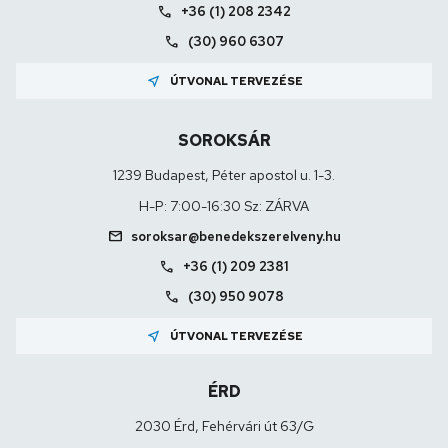
call
+36 (1) 208 2342
call
(30) 960 6307
near_me
ÚTVONAL TERVEZÉSE
SOROKSÁR
1239 Budapest, Péter apostol u. 1-3.
H-P: 7:00-16:30 Sz: ZÁRVA
mail
soroksar@benedekszerelveny.hu
call
+36 (1) 209 2381
call
(30) 950 9078
near_me
ÚTVONAL TERVEZÉSE
ÉRD
2030 Érd, Fehérvári út 63/G