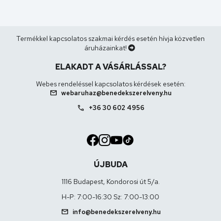
Termékkel kapcsolatos szakmai kérdés esetén hívja közvetlen
áruházainkat!
ELAKADT A VÁSÁRLÁSSAL?
Webes rendeléssel kapcsolatos kérdések esetén:
mail
webaruhaz@benedekszerelveny.hu
call
+36 30 602 4956
ÚJBUDA
1116 Budapest, Kondorosi út 5/a.
H-P: 7:00-16:30 Sz: 7:00-13:00
mail
info@benedekszerelveny.hu