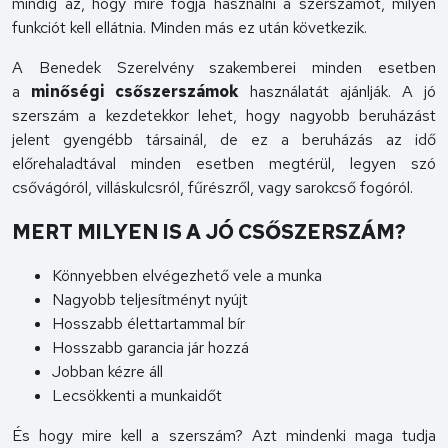
mindig az, hogy mire fogja használni a szerszámot, milyen
funkciót kell ellátnia. Minden más ez után következik.
A Benedek Szerelvény szakemberei minden esetben
a
minőségi csőszerszámok
használatát ajánlják. A jó
szerszám a kezdetekkor lehet, hogy nagyobb beruházást
jelent gyengébb társainál, de ez a beruházás az idő
előrehaladtával minden esetben megtérül, legyen szó
csővágóról, villáskulcsról, fűrészről, vagy sarokcső fogóról.
MERT MILYEN IS A JÓ CSŐSZERSZÁM?
Könnyebben elvégezhető vele a munka
Nagyobb teljesítményt nyújt
Hosszabb élettartammal bír
Hosszabb garancia jár hozzá
Jobban kézre áll
Lecsökkenti a munkaidőt
És hogy mire kell a szerszám? Azt mindenki maga tudja