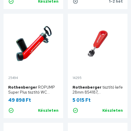
Készleten
1-2 hét
Kosárba
Kosárba
25494
14295
Rothenberger
ROPUMP
Rothenberger
tisztító kefe
Super Plus tisztító WC
28mm 854187,
pumpa 072070X
1000004636
49 898 Ft
5 015 Ft
Készleten
Készleten
Kosárba
Kosárba