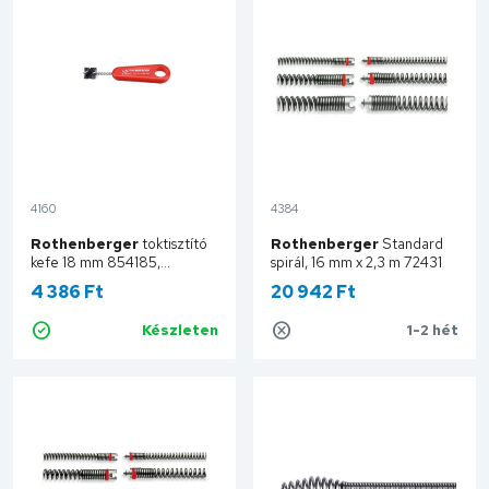
4160
4384
Rothenberger
toktisztító
Rothenberger
Standard
kefe 18 mm 854185,
spirál, 16 mm x 2,3 m 72431
1000004634
4 386 Ft
20 942 Ft
Készleten
1-2 hét
Kosárba
Kosárba