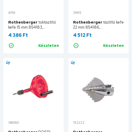
4159
3995
Rothenberger
toktisztító
Rothenberger
tisztító kefe
kefe 15 mm 854183,
22 mm 854186,
1000004632
1000004635
4 386 Ft
4 512 Ft
Készleten
Készleten
Kosárba
Kosárba
Új!
Új!
148580
152222