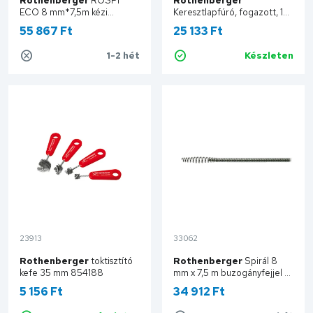
Rothenberger
ROSPI
Rothenberger
ECO 8 mm*7,5m kézi
Keresztlapfúró, fogazott, 16
csőtisztító 92591
mm-es csatlakozóval, D=35
55 867 Ft
25 133 Ft
mm 72176
1-2 hét
Készleten
Kosárba
Kosárba
23913
33062
Rothenberger
toktisztító
Rothenberger
Spirál 8
kefe 35 mm 854188
mm x 7,5 m buzogányfejjel és
acélmaggal 72413
5 156 Ft
34 912 Ft