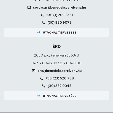
mail
soroksar@benedekszerelveny.hu
call
+36 (1) 209 2381
call
(30) 950 9078
near_me
ÚTVONAL TERVEZÉSE
ÉRD
2030 Érd, Fehérvári út 63/G
H-P: 7:00-16:30 Sz: 7:00-13:00
mail
erd@benedekszerelveny.hu
call
+36 (23) 520 788
call
(30) 352 0045
near_me
ÚTVONAL TERVEZÉSE