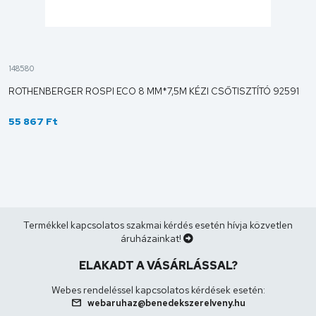
148580
ROTHENBERGER ROSPI ECO 8 MM*7,5M KÉZI CSŐTISZTÍTÓ 92591
55 867 Ft
Termékkel kapcsolatos szakmai kérdés esetén hívja közvetlen
áruházainkat!
ELAKADT A VÁSÁRLÁSSAL?
Webes rendeléssel kapcsolatos kérdések esetén:
mail
webaruhaz@benedekszerelveny.hu