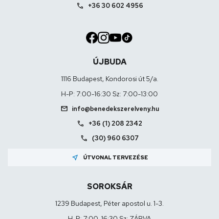
call
+36 30 602 4956
ÚJBUDA
1116 Budapest, Kondorosi út 5/a.
H-P: 7:00-16:30 Sz: 7:00-13:00
mail
info@benedekszerelveny.hu
call
+36 (1) 208 2342
call
(30) 960 6307
near_me
ÚTVONAL TERVEZÉSE
SOROKSÁR
1239 Budapest, Péter apostol u. 1-3.
H-P: 7:00-16:30 Sz: ZÁRVA