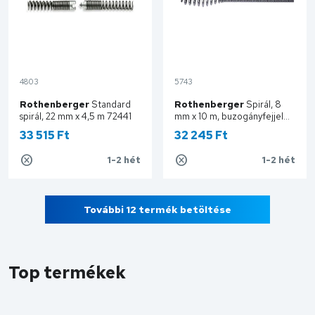
4803
5743
Rothenberger
Standard
Rothenberger
Spirál, 8
spirál, 22 mm x 4,5 m 72441
mm x 10 m, buzogányfejjel
72414
33 515 Ft
32 245 Ft
1-2 hét
1-2 hét
Kosárba
Kosárba
További 12 termék betöltése
Top termékek