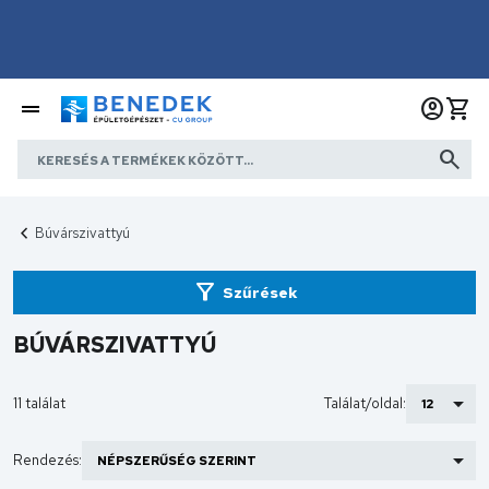
Búvárszivattyú
Szűrések
BÚVÁRSZIVATTYÚ
11 találat
Találat/oldal:
Rendezés: