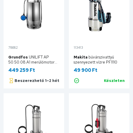
78682
113413
Grundfos
UNILIFT AP
Makita
búvárszivattyú
50.50.08.A1 merülőmotoros
szennyezett vízre PF1110
szennyvízszivattyú
449 259 Ft
49 900 Ft
96010984
Beszerezhető 1–2 hét
Készleten
Kosárba
Kosárba