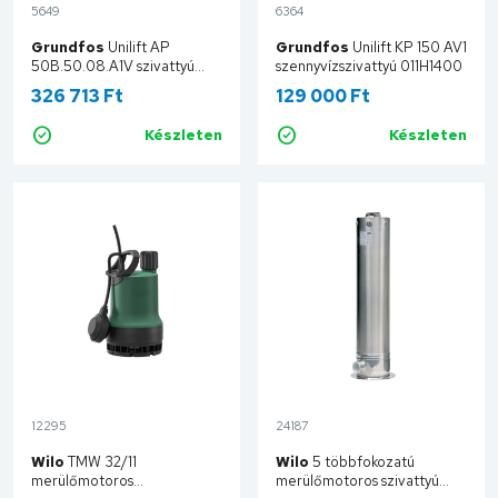
5649
6364
Grundfos
Unilift AP
Grundfos
Unilift KP 150 AV1
50B.50.08.A1V szivattyú
szennyvízszivattyú 011H1400
96004586
326 713 Ft
129 000 Ft
Készleten
Készleten
Kosárba
Kosárba
12295
24187
Wilo
TMW 32/11
Wilo
5 többfokozatú
merülőmotoros
merülőmotoros szivattyú