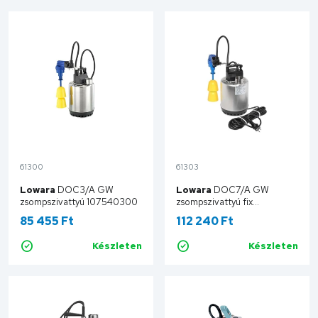
61300
61303
Lowara
DOC3/A GW
Lowara
DOC7/A GW
zsompszivattyú 107540300
zsompszivattyú fix
úszókapcsolóval 107540320
85 455 Ft
112 240 Ft
Készleten
Készleten
Kosárba
Kosárba