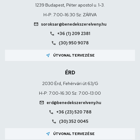
1239 Budapest, Péter apostol u. 1-3.
H-P: 7:00-16:30 Sz: ZÁRVA
mail
soroksar@benedekszerelveny.hu
call
+36 (1) 209 2381
call
(30) 950 9078
near_me
ÚTVONAL TERVEZÉSE
ÉRD
2030 Érd, Fehérvári út 63/G
H-P: 7:00-16:30 Sz: 7:00-13:00
mail
erd@benedekszerelveny.hu
call
+36 (23) 520 788
call
(30) 352 0045
near_me
ÚTVONAL TERVEZÉSE