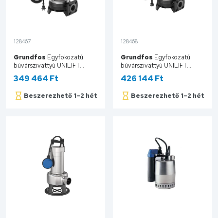
128467
128468
Grundfos
Egyfokozatú
Grundfos
Egyfokozatú
búvárszivattyú UNILIFT
búvárszivattyú UNILIFT
APG.40.10.1 (külső vezérlés
APG.40.10.A1 (úszókapcsolós
349 464 Ft
426 144 Ft
kell hozzá) 92616890
kivitel) 92611467
Beszerezhető 1–2 hét
Beszerezhető 1–2 hét
Kosárba
Kosárba