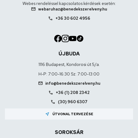
Webes rendeléssel kapcsolatos kérdések esetén:
mail
webaruhaz@benedekszerelveny.hu
call
+36 30 602 4956
ÚJBUDA
1116 Budapest, Kondorosi út 5/a.
H-P: 7:00-16:30 Sz: 7:00-13:00
mail
info@benedekszerelveny.hu
call
+36 (1) 208 2342
call
(30) 960 6307
near_me
ÚTVONAL TERVEZÉSE
SOROKSÁR