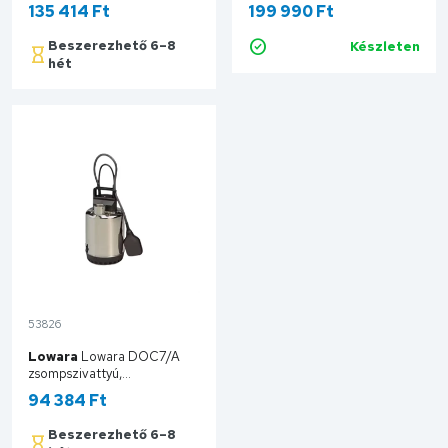
szennyezettvíz szivattyú
nemesacélból 4104128
135 414 Ft
199 990 Ft
4048414
Beszerezhető 6–8
Készleten
Kosárba
hét
Kosárba
53826
Lowara
Lowara DOC7/A
zsompszivattyú,
úszókapcsolóval 107540020
94 384 Ft
Beszerezhető 6–8