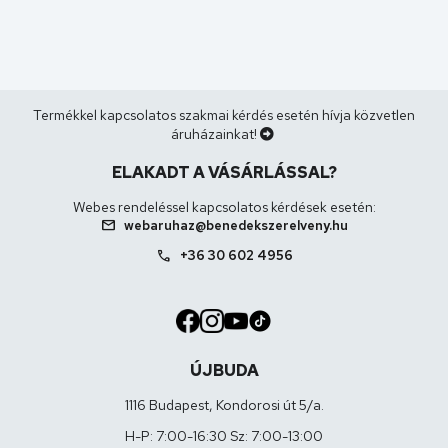
Termékkel kapcsolatos szakmai kérdés esetén hívja közvetlen
áruházainkat!
ELAKADT A VÁSÁRLÁSSAL?
Webes rendeléssel kapcsolatos kérdések esetén:
mail
webaruhaz@benedekszerelveny.hu
call
+36 30 602 4956
ÚJBUDA
1116 Budapest, Kondorosi út 5/a.
H-P: 7:00-16:30 Sz: 7:00-13:00