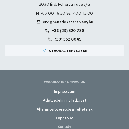
2030 Érd, Fehérvári út 63/G
H-P: 7:00-16:30 Sz: 7:00-13:00
mail
erd@benedekszerelveny.hu
call
+36 (23) 520 788
call
(30) 352 0045
near_me
ÚTVONAL TERVEZÉSE
VÁSÁRLÓI INFORMÁCIÓK
Impresszum
Adatvédelmi nyilatkozat
Általános Szerződési Feltételek
Kapcsolat
ÁRUHÁZ