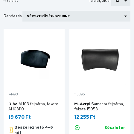
4 találat
Találat/oldal:
Rendezés:
74493
115396
Riho
AH03 fejpárna, fekete
M-Acryl
Samanta fejpárna,
AH03110
fekete 15053
19 670 Ft
12 255 Ft
Beszerezhető 4–6
Készleten
Kosárba
hét