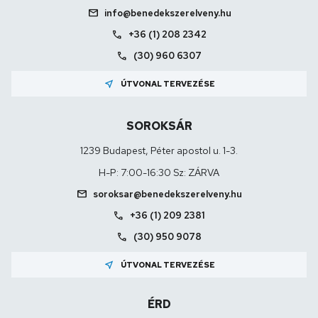
mail
info@benedekszerelveny.hu
call
+36 (1) 208 2342
call
(30) 960 6307
near_me
ÚTVONAL TERVEZÉSE
SOROKSÁR
1239 Budapest, Péter apostol u. 1-3.
H-P: 7:00-16:30 Sz: ZÁRVA
mail
soroksar@benedekszerelveny.hu
call
+36 (1) 209 2381
call
(30) 950 9078
near_me
ÚTVONAL TERVEZÉSE
ÉRD