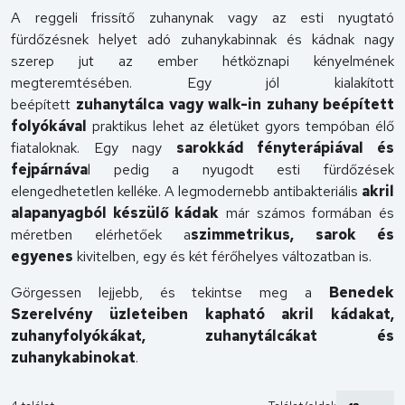
A reggeli frissítő zuhanynak vagy az esti nyugtató
fürdőzésnek helyet adó zuhanykabinnak és kádnak nagy
szerep jut az ember hétköznapi kényelmének
megteremtésében. Egy jól kialakított
beépített
zuhanytálca vagy walk-in zuhany beépített
folyókával
praktikus lehet az életüket gyors tempóban élő
fiataloknak. Egy nagy
sarokkád fényterápiával és
fejpárnáva
l pedig a nyugodt esti fürdőzések
elengedhetetlen kelléke. A legmodernebb antibakteriális
akril
alapanyagból készülő kádak
már számos formában és
méretben elérhetőek a
szimmetrikus, sarok és
egyenes
kivitelben, egy és két férőhelyes változatban is.
Görgessen lejjebb, és tekintse meg a
Benedek
Szerelvény üzleteiben kapható akril kádakat,
zuhanyfolyókákat, zuhanytálcákat és
zuhanykabinokat
.