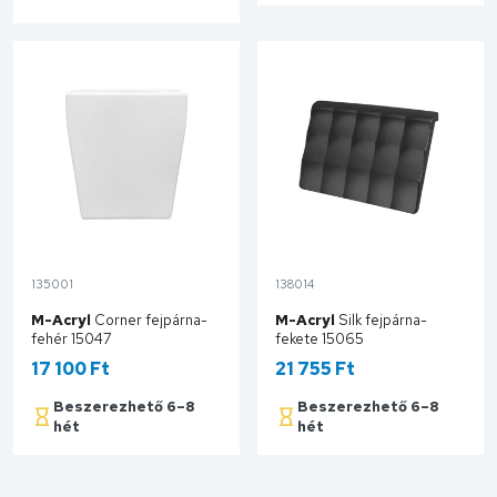
Kosárba
135001
138014
M-Acryl
Corner fejpárna-
M-Acryl
Silk fejpárna-
fehér 15047
fekete 15065
17 100 Ft
21 755 Ft
Beszerezhető 6–8
Beszerezhető 6–8
hét
hét
Kosárba
Kosárba