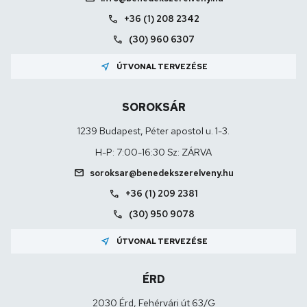
call
+36 (1) 208 2342
call
(30) 960 6307
near_me
ÚTVONAL TERVEZÉSE
SOROKSÁR
1239 Budapest, Péter apostol u. 1-3.
H-P: 7:00-16:30 Sz: ZÁRVA
mail
soroksar@benedekszerelveny.hu
call
+36 (1) 209 2381
call
(30) 950 9078
near_me
ÚTVONAL TERVEZÉSE
ÉRD
2030 Érd, Fehérvári út 63/G