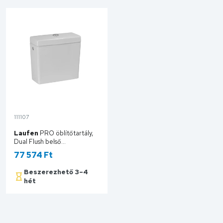
111107
Laufen
PRO öblítőtartály,
Dual Flush belső
szerelvénnyel, 6/3 l
77 574 Ft
öblítővízzel, vízbevezetés
bal v. jobb o.
Beszerezhető 3–4
H8269520009721
hét
Kosárba