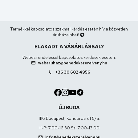
Termékkel kapcsolatos szakmai kérdés esetén hívja közvetlen
áruházainkat!
ELAKADT A VÁSÁRLÁSSAL?
Webes rendeléssel kapcsolatos kérdések esetén:
mail
webaruhaz@benedekszerelveny.hu
call
+36 30 602 4956
ÚJBUDA
1116 Budapest, Kondorosi út 5/a.
H-P: 7:00-16:30 Sz: 7:00-13:00
mail
info@benedekszerelveny.hu