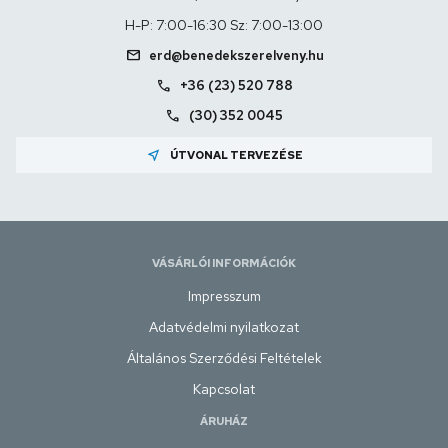
H-P: 7:00-16:30 Sz: 7:00-13:00
mail
erd@benedekszerelveny.hu
call
+36 (23) 520 788
call
(30) 352 0045
near_me
ÚTVONAL TERVEZÉSE
VÁSÁRLÓI INFORMÁCIÓK
Impresszum
Adatvédelmi nyilatkozat
Általános Szerződési Feltételek
Kapcsolat
ÁRUHÁZ