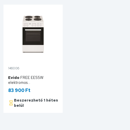
146006
Evido
FREE EE55W
elektromos
tűzhely,fehér,50*55cm
83 900 Ft
FOEE55W.1
Beszerezhető 1 héten
belül
Kosárba