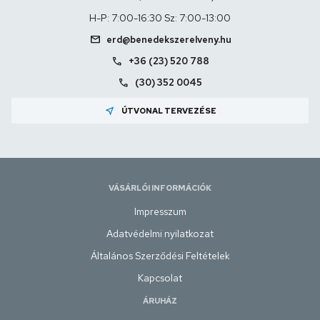
H-P: 7:00-16:30 Sz: 7:00-13:00
mail
erd@benedekszerelveny.hu
call
+36 (23) 520 788
call
(30) 352 0045
near_me
ÚTVONAL TERVEZÉSE
VÁSÁRLÓI INFORMÁCIÓK
Impresszum
Adatvédelmi nyilatkozat
Általános Szerződési Feltételek
Kapcsolat
ÁRUHÁZ