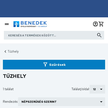
Tűzhely
Szűrések
TŰZHELY
1 találat
Találat/oldal:
Rendezés: