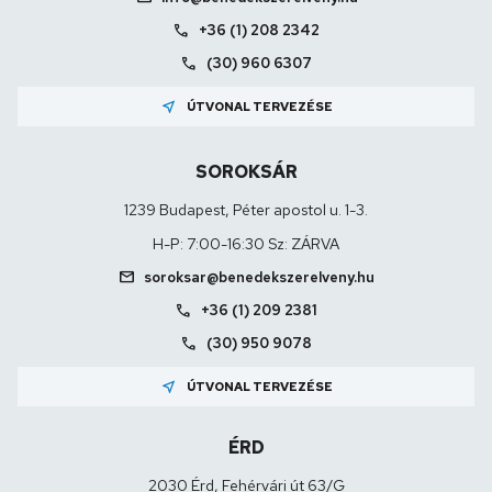
call
+36 (1) 208 2342
call
(30) 960 6307
near_me
ÚTVONAL TERVEZÉSE
SOROKSÁR
1239 Budapest, Péter apostol u. 1-3.
H-P: 7:00-16:30 Sz: ZÁRVA
mail
soroksar@benedekszerelveny.hu
call
+36 (1) 209 2381
call
(30) 950 9078
near_me
ÚTVONAL TERVEZÉSE
ÉRD
2030 Érd, Fehérvári út 63/G