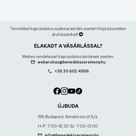
Termékkel kapcsolatos szakmai kérdés esetén hívja közvetlen
áruházainkat!
ELAKADT A VÁSÁRLÁSSAL?
Webes rendeléssel kapcsolatos kérdések esetén:
mail
webaruhaz@benedekszerelveny.hu
call
+36 30 602 4956
ÚJBUDA
1116 Budapest, Kondorosi út 5/a.
H-P: 7:00-16:30 Sz: 7:00-13:00
mail
info@benedekszerelveny.hu