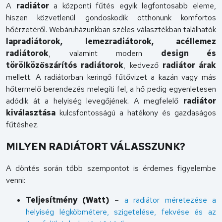
A
radiátor
a központi fűtés egyik legfontosabb eleme,
hiszen közvetlenül gondoskodik otthonunk komfortos
hőérzetéről. Webáruházunkban széles választékban találhatók
lapradiátorok, lemezradiátorok, acéllemez
radiátorok
, valamint modern
design és
törölközőszárítós radiátorok
, kedvező
radiátor árak
mellett. A radiátorban keringő fűtővizet a kazán vagy más
hőtermelő berendezés melegíti fel, a hő pedig egyenletesen
adódik át a helyiség levegőjének. A megfelelő
radiátor
kiválasztása
kulcsfontosságú a hatékony és gazdaságos
fűtéshez.
MILYEN RADIÁTORT VÁLASSZUNK?
A döntés során több szempontot is érdemes figyelembe
venni:
Teljesítmény (Watt)
–
a radiátor méretezése a
helyiség légköbmétere, szigetelése, fekvése és az