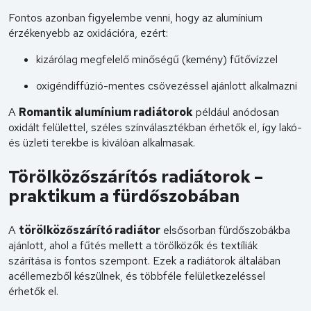
Fontos azonban figyelembe venni, hogy az alumínium
érzékenyebb az oxidációra, ezért:
kizárólag megfelelő minőségű (kemény) fűtővízzel
oxigéndiffúzió-mentes csövezéssel ajánlott alkalmazni
A
Romantik alumínium radiátorok
például anódosan
oxidált felülettel, széles színválasztékban érhetők el, így lakó-
és üzleti terekbe is kiválóan alkalmasak.
Törölközőszárítós radiátorok –
praktikum a fürdőszobában
A
törölközőszárító radiátor
elsősorban fürdőszobákba
ajánlott, ahol a fűtés mellett a törölközők és textíliák
szárítása is fontos szempont. Ezek a radiátorok általában
acéllemezből készülnek, és többféle felületkezeléssel
érhetők el.