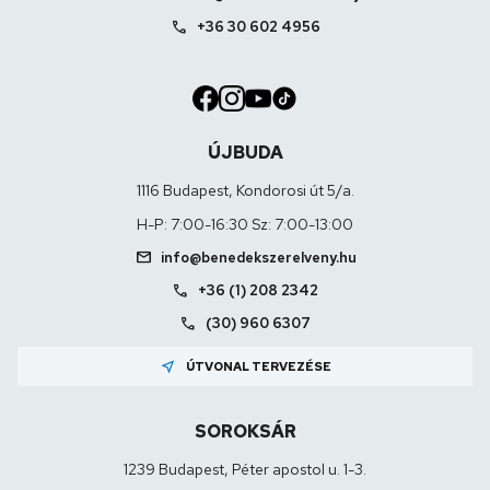
call
+36 30 602 4956
ÚJBUDA
1116 Budapest, Kondorosi út 5/a.
H-P: 7:00-16:30 Sz: 7:00-13:00
mail
info@benedekszerelveny.hu
call
+36 (1) 208 2342
call
(30) 960 6307
near_me
ÚTVONAL TERVEZÉSE
SOROKSÁR
1239 Budapest, Péter apostol u. 1-3.