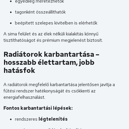
egyedileg méretezhetők
tagonként összeállíthatók
beépített szelepes kivitelben is elérhetők
A sima felület és az élek nélküli kialakítás könnyű
tisztíthatóságot és prémium megjelenést biztosít.
Radiátorok karbantartása –
hosszabb élettartam, jobb
hatásfok
A radiátorok megfelelő karbantartása jelentősen javítja a
fűtési rendszer hatékonyságát és csökkenti az
energiafelhasználást.
Fontos karbantartási lépések:
rendszeres
légtelenítés