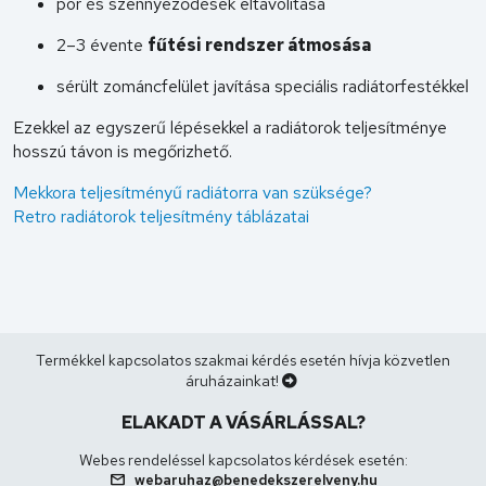
por és szennyeződések eltávolítása
2–3 évente
fűtési rendszer átmosása
sérült zománcfelület javítása speciális radiátorfestékkel
Ezekkel az egyszerű lépésekkel a radiátorok teljesítménye
hosszú távon is megőrizhető.
Mekkora teljesítményű radiátorra van szüksége?
Retro radiátorok teljesítmény táblázatai
Termékkel kapcsolatos szakmai kérdés esetén hívja közvetlen
áruházainkat!
ELAKADT A VÁSÁRLÁSSAL?
Webes rendeléssel kapcsolatos kérdések esetén:
mail
webaruhaz@benedekszerelveny.hu