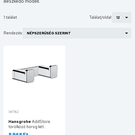
illeszkedő modell.
1 találat
Találat/oldal:
Rendezés:
141782
Hansgrohe
AddStoris
törölköző horog két
kampóval, króm 41755000
8 968 Ft