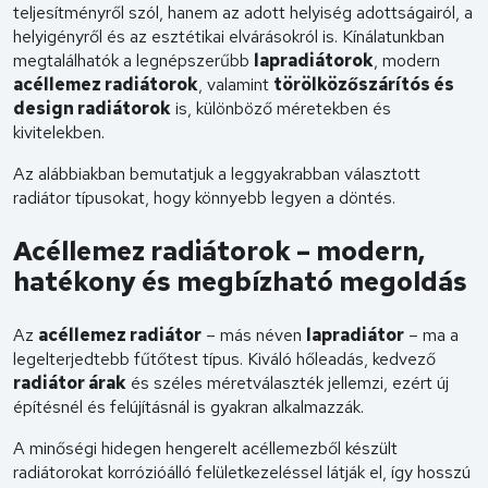
teljesítményről szól, hanem az adott helyiség adottságairól, a
helyigényről és az esztétikai elvárásokról is. Kínálatunkban
megtalálhatók a legnépszerűbb
lapradiátorok
, modern
acéllemez radiátorok
, valamint
törölközőszárítós és
design radiátorok
is, különböző méretekben és
kivitelekben.
Az alábbiakban bemutatjuk a leggyakrabban választott
radiátor típusokat, hogy könnyebb legyen a döntés.
Acéllemez radiátorok – modern,
hatékony és megbízható megoldás
Az
acéllemez radiátor
– más néven
lapradiátor
– ma a
legelterjedtebb fűtőtest típus. Kiváló hőleadás, kedvező
radiátor árak
és széles méretválaszték jellemzi, ezért új
építésnél és felújításnál is gyakran alkalmazzák.
A minőségi hidegen hengerelt acéllemezből készült
radiátorokat korrózióálló felületkezeléssel látják el, így hosszú