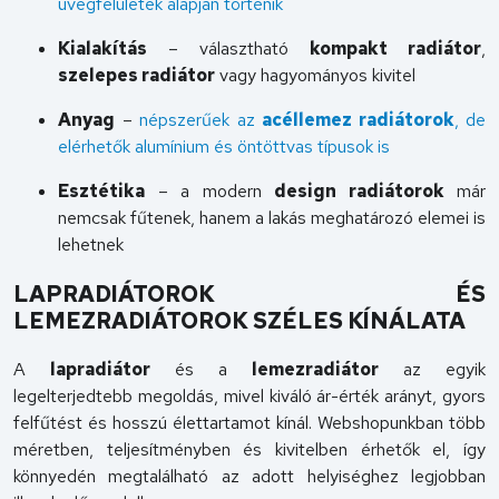
üvegfelületek alapján történik
Kialakítás
– választható
kompakt radiátor
,
szelepes radiátor
vagy hagyományos kivitel
Anyag
–
népszerűek az
acéllemez radiátorok
, de
elérhetők alumínium és öntöttvas típusok is
Esztétika
– a modern
design radiátorok
már
nemcsak fűtenek, hanem a lakás meghatározó elemei is
lehetnek
LAPRADIÁTOROK ÉS
LEMEZRADIÁTOROK SZÉLES KÍNÁLATA
A
lapradiátor
és a
lemezradiátor
az egyik
legelterjedtebb megoldás, mivel kiváló ár-érték arányt, gyors
felfűtést és hosszú élettartamot kínál. Webshopunkban több
méretben, teljesítményben és kivitelben érhetők el, így
könnyedén megtalálható az adott helyiséghez legjobban