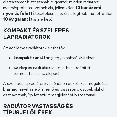
élettartamot biztosítanak. A gyártók minden radiátort
nyomáspróbának vetnek alá, jellemzően
10 bar üzemi
nyomás feletti
teszteléssel, ezért a legtöbb modellre akár
10 év garancia
is elérhető.
KOMPAKT ÉS SZELEPES
LAPRADIÁTOROK
Az acéllemez radiátorok elérhetők:
kompakt radiátor
(négycsonkos) kivitelben
szelepes radiátor
változatban, beépített
termosztatikus szeleppel
A szelepes lapradiátorok különösen esztétikus megoldást
kínálnak, mivel az előremenő és visszatérő csövek alulról
csatlakoznak, így letisztult megjelenést biztosítanak.
RADIÁTOR VASTAGSÁG ÉS
TÍPUSJELÖLÉSEK