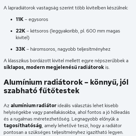
A lapradiátorok vastagság szerint több kivitelben készülnek:
11K
– egysoros
22K
– kétsoros (leggyakoribb, pl. 600 mm magas
kivitel)
33K
– háromsoros, nagyobb teljesítményhez
A klasszikus bordázott kivitel mellett egyre népszerűbbek a
síklapos, modern megjelenésű radiátorok
is.
Alumínium radiátorok – könnyű, jól
szabható fűtőtestek
Az
alumínium radiátor
ideális választás lehet kisebb
helyiségekbe vagy panellakásokba, ahol fontos a jó hőleadás
és a rugalmas méretezhetőség. Legnagyobb előnyük a
tagosíthatóság
, amely lehetővé teszi, hogy a radiátor
pontosan a szükséges teljesítményhez igazítható legyen.