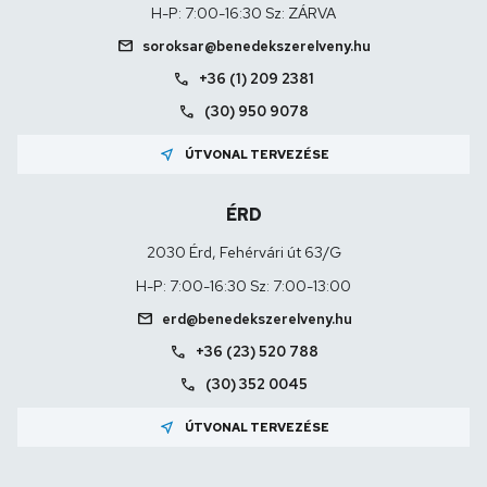
H-P: 7:00-16:30 Sz: ZÁRVA
mail
soroksar@benedekszerelveny.hu
call
+36 (1) 209 2381
call
(30) 950 9078
near_me
ÚTVONAL TERVEZÉSE
ÉRD
2030 Érd, Fehérvári út 63/G
H-P: 7:00-16:30 Sz: 7:00-13:00
mail
erd@benedekszerelveny.hu
call
+36 (23) 520 788
call
(30) 352 0045
near_me
ÚTVONAL TERVEZÉSE