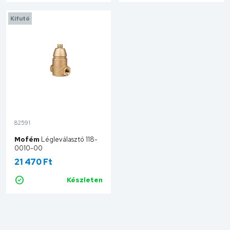
Kifutó
82591
Mofém
Légleválasztó 118-
0010-00
21 470 Ft
Készleten
Kosárba