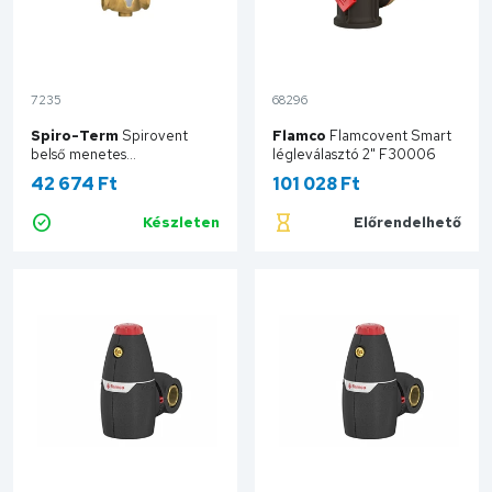
7235
68296
Spiro-Term
Spirovent
Flamco
Flamcovent Smart
belső menetes
légleválasztó 2" F30006
mikrobuborék-leválasztó, 1"
42 674 Ft
101 028 Ft
AA100
Készleten
Előrendelhető
Kosárba
Kosárba