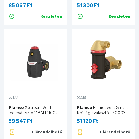
os vízszintes ágba építhető
85 067 Ft
51 300 Ft
HCE-DA00100114
Készleten
Készleten
Kosárba
Kosárba
85177
56618
Flamco
XStream Vent
Flamco
Flamcovent Smart
légleválasztó 1" BM F11002
Rp1 légleválasztó F30003
59 547 Ft
51 120 Ft
Előrendelhető
Előrendelhető
Kosárba
Kosárba