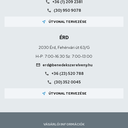
call
+36 (1) 209 2381
call
(30) 950 9078
near_me
ÚTVONAL TERVEZÉSE
ÉRD
2030 Érd, Fehérvári út 63/G
H-P: 7:00-16:30 Sz: 7:00-13:00
mail
erd@benedekszerelveny.hu
call
+36 (23) 520 788
call
(30) 352 0045
near_me
ÚTVONAL TERVEZÉSE
VÁSÁRLÓI INFORMÁCIÓK