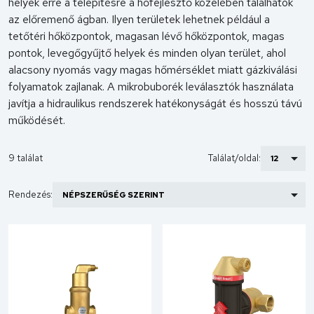
helyek erre a telepítésre a hőfejlesztő közelében találhatók
az előremenő ágban. Ilyen területek lehetnek például a
tetőtéri hőközpontok, magasan lévő hőközpontok, magas
pontok, levegőgyűjtő helyek és minden olyan terület, ahol
alacsony nyomás vagy magas hőmérséklet miatt gázkiválási
folyamatok zajlanak. A mikrobuborék leválasztók használata
javítja a hidraulikus rendszerek hatékonyságát és hosszú távú
működését.
9 találat
Találat/oldal:
Rendezés: