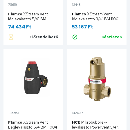
75619
124481
Flamco
XStream Vent
Flamco
XStream Vent
légleválasztó 5/4" BM
légleválasztó 3/4" BM 11001
F11003
74 434 Ft
53 167 Ft
Előrendelhető
Készleten
Kosárba
Kosárba
125563
142037
Flamco
XStream Vent
HCE
Mikrobuborék-
Légleválasztó 6/4 BM 11004
leválasztó,PowerVent 5/4"-