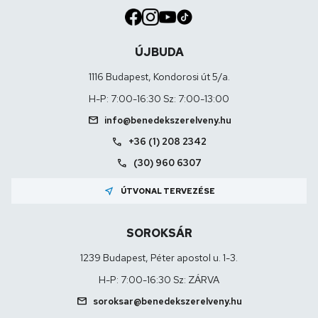
ÚJBUDA
1116 Budapest, Kondorosi út 5/a.
H-P: 7:00-16:30 Sz: 7:00-13:00
mail
info@benedekszerelveny.hu
call
+36 (1) 208 2342
call
(30) 960 6307
near_me
ÚTVONAL TERVEZÉSE
SOROKSÁR
1239 Budapest, Péter apostol u. 1-3.
H-P: 7:00-16:30 Sz: ZÁRVA
mail
soroksar@benedekszerelveny.hu