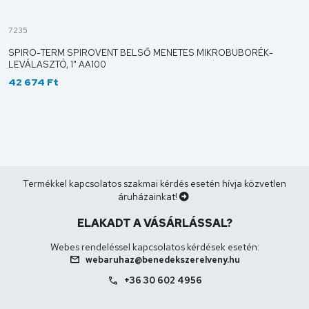
7235
SPIRO-TERM SPIROVENT BELSŐ MENETES MIKROBUBORÉK-
LEVÁLASZTÓ, 1" AA100
42 674 Ft
Termékkel kapcsolatos szakmai kérdés esetén hívja közvetlen
áruházainkat!
ELAKADT A VÁSÁRLÁSSAL?
Webes rendeléssel kapcsolatos kérdések esetén:
mail
webaruhaz@benedekszerelveny.hu
call
+36 30 602 4956