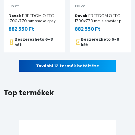
136865
136866
Ravak
FREEDOM O TEC
Ravak
FREEDOM O TEC
1700x770 mm smoke grey
1700x770 mm alabaster pink
szabadonálló akrilkád, króm
szabadonálló akrilkád, króm
882 550 Ft
882 550 Ft
lefolyóval CD31500000
lefolyóval CD41600000
Beszerezhető 6–8
Beszerezhető 6–8
hét
hét
Kosárba
Kosárba
További 12 termék betöltése
Top termékek