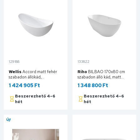
129188
133822
Wellis
Accord matt fehér
Riho
BILBAO 170x80 cm
szabadon állókád,
szabadon álló kád, matt
190x77,5x95 WK00184
fehér B118001105
1 424 905 Ft
1 348 800 Ft
Beszerezhető 4–6
Beszerezhető 4–6
hét
hét
Kosárba
Kosárba
Új!