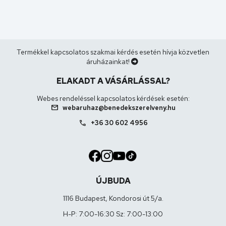
Termékkel kapcsolatos szakmai kérdés esetén hívja közvetlen
áruházainkat!
ELAKADT A VÁSÁRLÁSSAL?
Webes rendeléssel kapcsolatos kérdések esetén:
mail
webaruhaz@benedekszerelveny.hu
call
+36 30 602 4956
ÚJBUDA
1116 Budapest, Kondorosi út 5/a.
H-P: 7:00-16:30 Sz: 7:00-13:00