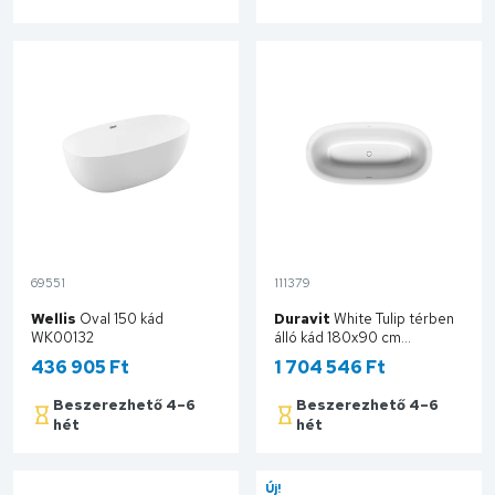
Kosárba
Kosárba
69551
111379
Wellis
Oval 150 kád
Duravit
White Tulip térben
WK00132
álló kád 180x90 cm
700469000000000
436 905 Ft
1 704 546 Ft
Beszerezhető 4–6
Beszerezhető 4–6
hét
hét
Kosárba
Kosárba
Új!