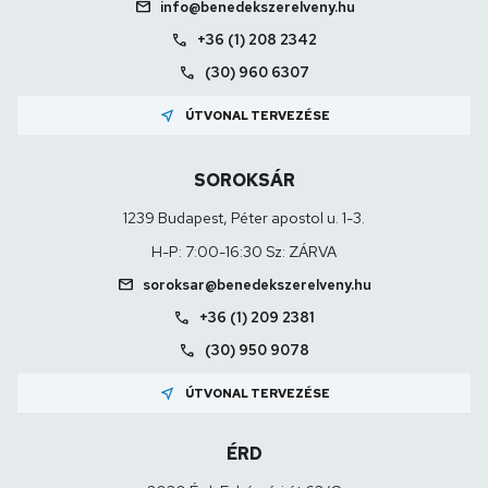
mail
info@benedekszerelveny.hu
call
+36 (1) 208 2342
call
(30) 960 6307
near_me
ÚTVONAL TERVEZÉSE
SOROKSÁR
1239 Budapest, Péter apostol u. 1-3.
H-P: 7:00-16:30 Sz: ZÁRVA
mail
soroksar@benedekszerelveny.hu
call
+36 (1) 209 2381
call
(30) 950 9078
near_me
ÚTVONAL TERVEZÉSE
ÉRD