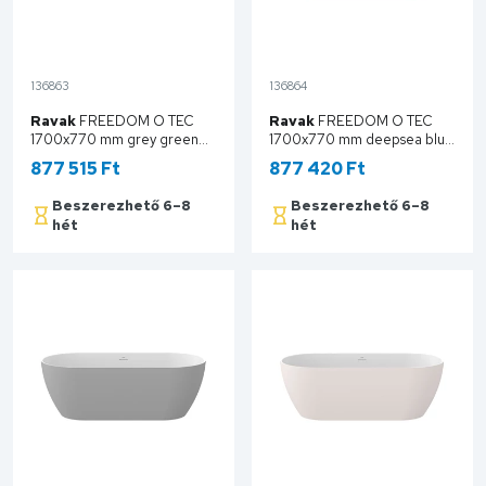
136863
136864
Ravak
FREEDOM O TEC
Ravak
FREEDOM O TEC
1700x770 mm grey green
1700x770 mm deepsea blue
szabadonálló akrilkád, króm
szabadonálló akrilkád, króm
877 515 Ft
877 420 Ft
lefolyóval CD11200000
lefolyóval CD21400000
Beszerezhető 6–8
Beszerezhető 6–8
hét
hét
Kosárba
Kosárba