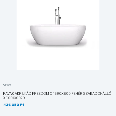
51349
RAVAK AKRILKÁD FREEDOM O 1690X800 FEHÉR SZABADONÁLLÓ
XC00100020
436 050 Ft