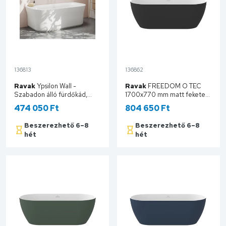
136813
136862
Ravak
Ypsilon Wall -
Ravak
FREEDOM O TEC
Szabadon álló fürdőkád,
1700x770 mm matt fekete
1780x860 mm, fehér
szabadonálló akrilkád, króm
474 050 Ft
804 650 Ft
XC00100028
lefolyóval CD51700000
Beszerezhető 6–8
Beszerezhető 6–8
hét
hét
Kosárba
Kosárba