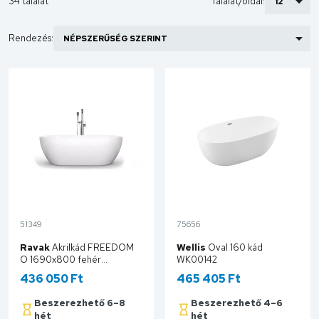
34 találat
Találat/oldal:
Rendezés:
51349
75656
Ravak
Akrilkád FREEDOM
Wellis
Oval 160 kád
O 1690x800 fehér
WK00142
szabadonálló XC00100020
436 050 Ft
465 405 Ft
Beszerezhető 6–8
Beszerezhető 4–6
hét
hét