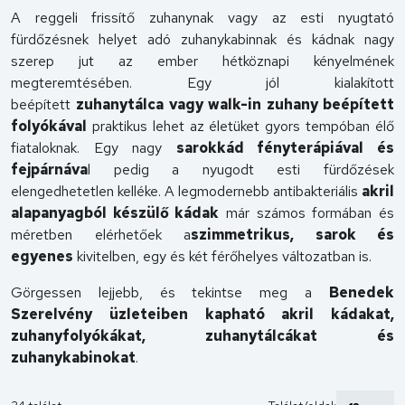
A reggeli frissítő zuhanynak vagy az esti nyugtató
fürdőzésnek helyet adó zuhanykabinnak és kádnak nagy
szerep jut az ember hétköznapi kényelmének
megteremtésében. Egy jól kialakított
beépített
zuhanytálca vagy walk-in zuhany beépített
folyókával
praktikus lehet az életüket gyors tempóban élő
fiataloknak. Egy nagy
sarokkád fényterápiával és
fejpárnáva
l pedig a nyugodt esti fürdőzések
elengedhetetlen kelléke. A legmodernebb antibakteriális
akril
alapanyagból készülő kádak
már számos formában és
méretben elérhetőek a
szimmetrikus, sarok és
egyenes
kivitelben, egy és két férőhelyes változatban is.
Görgessen lejjebb, és tekintse meg a
Benedek
Szerelvény üzleteiben kapható akril kádakat,
zuhanyfolyókákat, zuhanytálcákat és
zuhanykabinokat
.