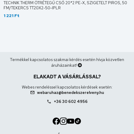
TECHNIK THERM ÖTRÉTEGŰ CSŐ 20*2 PE-X, SZIGETELT PIROS, 50
FM/TEKERCS TT20X2-50-IPLR
1 221 Ft
Termékkel kapcsolatos szakmai kérdés esetén hívja közvetlen
áruházainkat!
ELAKADT A VÁSÁRLÁSSAL?
Webes rendeléssel kapcsolatos kérdések esetén:
mail
webaruhaz@benedekszerelveny.hu
call
+36 30 602 4956