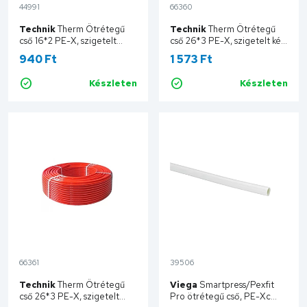
44991
66360
Technik
Therm Ötrétegű
Technik
Therm Ötrétegű
cső 16*2 PE-X, szigetelt
cső 26*3 PE-X, szigetelt kék,
piros, 50 fm/tekercs TT16X2-
50 fm/tekercs TT26X3-50-
940 Ft
1 573 Ft
50-IPLR
IPLB
Készleten
Készleten
Kosárba
Kosárba
66361
39506
Technik
Therm Ötrétegű
Viega
Smartpress/Pexfit
cső 26*3 PE-X, szigetelt
Pro ötrétegű cső, PE-Xc