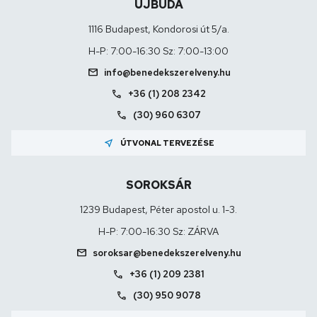
ÚJBUDA
1116 Budapest, Kondorosi út 5/a.
H-P: 7:00-16:30 Sz: 7:00-13:00
mail
info@benedekszerelveny.hu
call
+36 (1) 208 2342
call
(30) 960 6307
near_me
ÚTVONAL TERVEZÉSE
SOROKSÁR
1239 Budapest, Péter apostol u. 1-3.
H-P: 7:00-16:30 Sz: ZÁRVA
mail
soroksar@benedekszerelveny.hu
call
+36 (1) 209 2381
call
(30) 950 9078