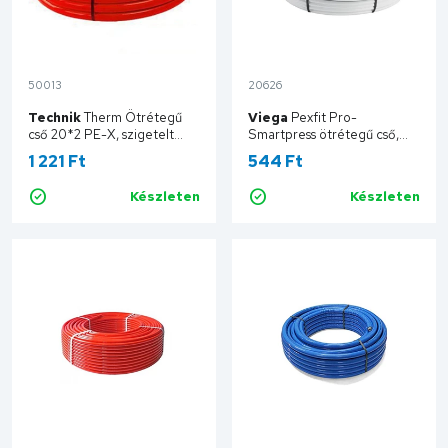
50013
20626
Technik
Therm Ötrétegű
Viega
Pexfit Pro-
cső 20*2 PE-X, szigetelt
Smartpress ötrétegű cső,
piros, 50 fm/tekercs
PE-RT, 16 x 2,0 mm, fehér,
1 221 Ft
544 Ft
TT20X2-50-IPLR
200 fm/tekercs VG-662585
Készleten
Készleten
Kosárba
Kosárba