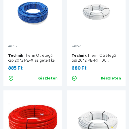
44992
24657
Technik
Therm Ötrétegű
Technik
Therm Ötrétegű
cső 20*2 PE-X, szigetelt kék,
cső 20*2 PE-RT, 100
50 fm/tekercs TT20X2-50-
fm/tekercs TT20X2-
885 Ft
680 Ft
IPLB
100PERT
Készleten
Készleten
Kosárba
Kosárba