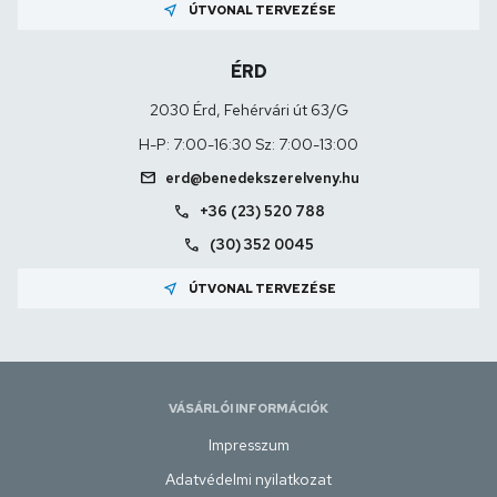
near_me
ÚTVONAL TERVEZÉSE
ÉRD
2030 Érd, Fehérvári út 63/G
H-P: 7:00-16:30 Sz: 7:00-13:00
mail
erd@benedekszerelveny.hu
call
+36 (23) 520 788
call
(30) 352 0045
near_me
ÚTVONAL TERVEZÉSE
VÁSÁRLÓI INFORMÁCIÓK
Impresszum
Adatvédelmi nyilatkozat