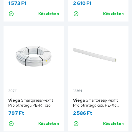
piros, 50 fm/tekercs
25x2,8mm, 5fm/szál, fehér
1 573 Ft
2 610 Ft
TT26X3-50-IPLR
VG-607289
Készleten
Készleten
Kosárba
Kosárba
20741
12364
Viega
Smartpress/Pexfit
Viega
Smartpress/Pexfit
Pro ötrétegű PE-RT cső
Pro ötrétegű cső, PE-Xc
20x2,3mm, 100 fm/tekercs,
32x3,2mm, 5fm/szál, fehér
797 Ft
2 586 Ft
fehér VG-662592
VG-586935
Készleten
Készleten
Kosárba
Kosárba