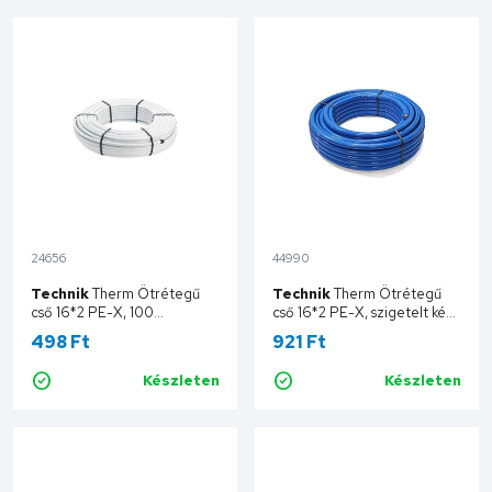
24656
44990
Technik
Therm Ötrétegű
Technik
Therm Ötrétegű
cső 16*2 PE-X, 100
cső 16*2 PE-X, szigetelt kék,
fm/tekercs TT16X2-100PERT
50 fm/tekercs TT16X2-50-
498 Ft
921 Ft
IPLB
Készleten
Készleten
Kosárba
Kosárba