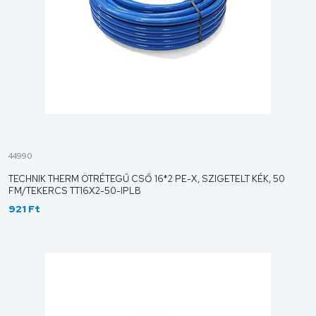
44990
TECHNIK THERM ÖTRÉTEGŰ CSŐ 16*2 PE-X, SZIGETELT KÉK, 50
FM/TEKERCS TT16X2-50-IPLB
921 Ft