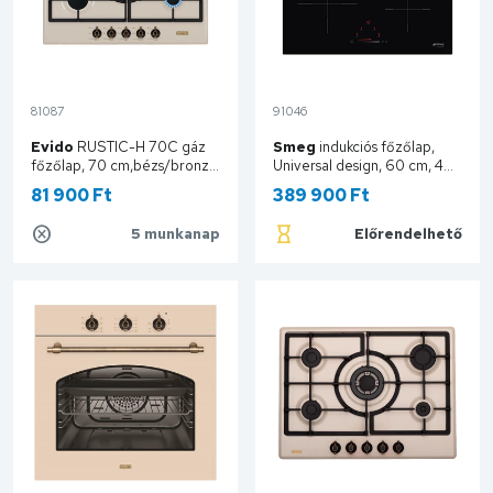
81087
91046
Evido
RUSTIC-H 70C gáz
Smeg
indukciós főzőlap,
főzőlap, 70 cm,bézs/bronz
Universal design, 60 cm, 4
HGR70C.1
főzőzóna, fekete üveg
81 900 Ft
389 900 Ft
SI4642D
5 munkanap
Előrendelhető
Kosárba
Kosárba