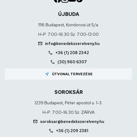
ÚJBUDA
1116 Budapest, Kondorosi út 5/a.
H-P: 7:00-16:30 Sz: 7:00-13:00
mail
info@benedekszerelveny.hu
call
+36 (1) 208 2342
call
(30) 960 6307
near_me
ÚTVONAL TERVEZÉSE
SOROKSÁR
1239 Budapest, Péter apostol u. 1-3.
H-P: 7:00-16:30 Sz: ZÁRVA
mail
soroksar@benedekszerelveny.hu
call
+36 (1) 209 2381