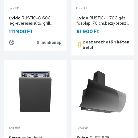
82708
82709
Evido
RUSTIC-O 60C
Evido
RUSTIC-H 70C gáz
légkeveréses sütő, grill
főzőlap, 70 cm,bézs/bronz
,analóg,bézs/bronz
HGR70C.1
111 900 Ft
81 900 Ft
BOR63C.2
Beszerezhető 1 héten
5 munkanap
Kosárba
belül
Kosárba
124955
126098
Smeg
beépíthető
Evido
CLIFF 90B