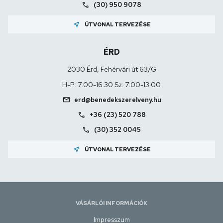
call
(30) 950 9078
near_me
ÚTVONAL TERVEZÉSE
ÉRD
2030 Érd, Fehérvári út 63/G
H-P: 7:00-16:30 Sz: 7:00-13:00
mail
erd@benedekszerelveny.hu
call
+36 (23) 520 788
call
(30) 352 0045
near_me
ÚTVONAL TERVEZÉSE
VÁSÁRLÓI INFORMÁCIÓK
Impresszum