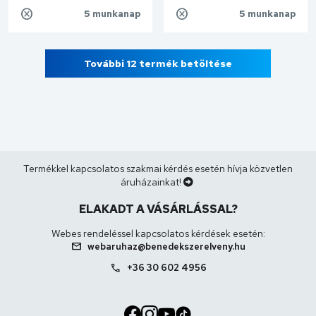
5 munkanap
5 munkanap
Kosárba
Kosárba
További 12 termék betöltése
Termékkel kapcsolatos szakmai kérdés esetén hívja közvetlen
áruházainkat!
ELAKADT A VÁSÁRLÁSSAL?
Webes rendeléssel kapcsolatos kérdések esetén:
mail
webaruhaz@benedekszerelveny.hu
call
+36 30 602 4956