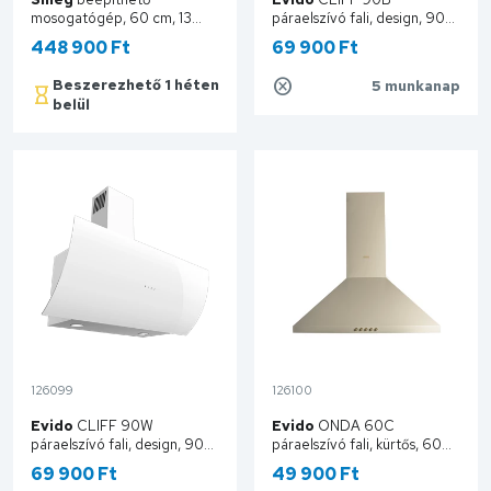
mosogatógép, 60 cm, 13
páraelszívó fali, design, 90
teríték, 10+1 funkció, 7
cm, fekete üveg CHV9TB.1
448 900 Ft
69 900 Ft
hőmérséklet STL323BL
Beszerezhető 1 héten
5 munkanap
Kosárba
belül
Kosárba
126099
126100
Evido
CLIFF 90W
Evido
ONDA 60C
páraelszívó fali, design, 90
páraelszívó fali, kürtős, 60
cm, fehér üveg CHV9TW.1
cm, bézs/bronz CHO6BC.4
69 900 Ft
49 900 Ft