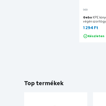
969
Gebo
KPE köny
végén szorítóg
130832
1 294 Ft
Készleten
Ko
Top termékek