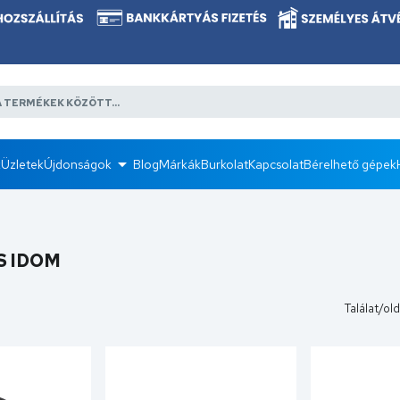
k
Üzletek
Újdonságok
Blog
Márkák
Burkolat
Kapcsolat
Bérelhető gépek
S IDOM
Találat/old