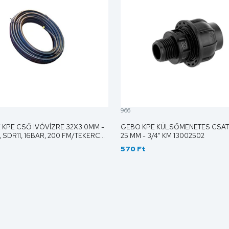
966
E KPE CSŐ IVÓVÍZRE 32X3.0MM -
GEBO KPE KÜLSŐMENETES CSA
0, SDR11, 16BAR, 200 FM/TEKERCS
25 MM - 3/4" KM 13002502
11032EN200K
570 Ft