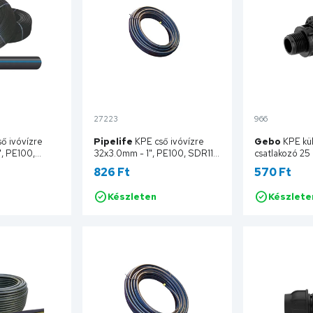
27223
966
ő ivóvízre
Pipelife
KPE cső ivóvízre
Gebo
KPE kü
, PE100,
32x3.0mm - 1", PE100, SDR11,
csatlakozó 25
00 fm/tek.
16bar, 200 fm/tekercs
13002502
826 Ft
570 Ft
EN300K
100VSDR11032EN200K
Készleten
Készlete
sárba
Kosárba