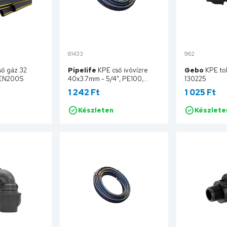
61433
962
ő gáz 32
Pipelife
KPE cső ivóvízre
Gebo
KPE to
EN200S
40x3.7mm - 5/4", PE100,
130225
SDR11, 16bar, Pipelife, 200
1 242 Ft
1 025 Ft
fm/tek.
100VSDR11040EN200K
Készleten
Készlete
sárba
Kosárba