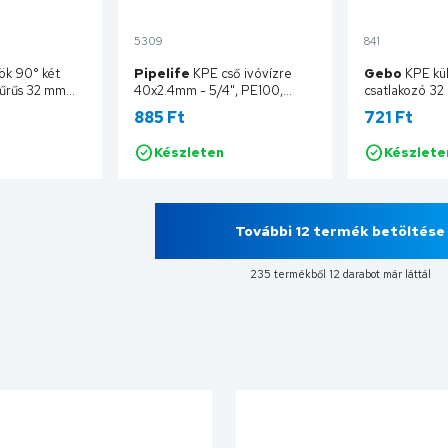
5309
841
ök 90° két
Pipelife
KPE cső ivóvízre
Gebo
KPE kü
yűrűs 32 mm
40x2.4mm - 5/4", PE100,
csatlakozó 32
SDR17, 10bar, 200 fm/tekercs
13003203
885 Ft
721 Ft
100VSDR17040EN200K
Készleten
Készlete
sárba
Kosárba
További 12 termék betöltése
235 termékből 12 darabot már láttál