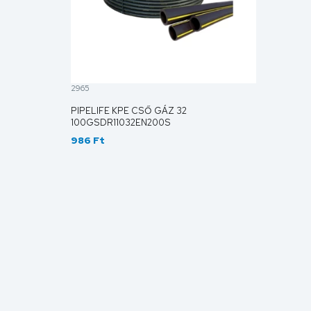
2965
PIPELIFE KPE CSŐ GÁZ 32
100GSDR11032EN200S
986 Ft