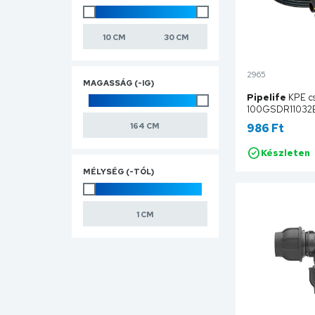
2965
MAGASSÁG (-IG)
Pipelife
KPE cs
100GSDR11032
986 Ft
Készleten
Ko
MÉLYSÉG (-TÓL)