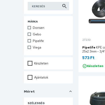
MÁRKA
Donsen
Gebo
27230
Pipelife
Viega
Pipelife
KPE cs
25x2.3mm - 3/4"
SDR11, 16bar, 3
573 Ft
100VSDR11025
Készleten
Készleten
Ko
Ajánlatok
Méret
SZÉLESSÉG