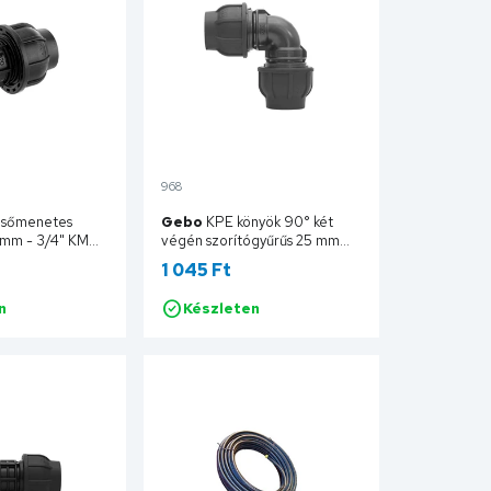
968
lsőmenetes
Gebo
KPE könyök 90° két
 mm - 3/4" KM
végén szorítógyűrűs 25 mm
130825
1 045 Ft
n
Készleten
Kosárba
Kosárba