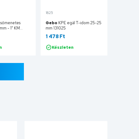
1825
lsőmenetes
Gebo
KPE egál T-idom 25-25
 mm - 1" KM
mm 131025
1 478 Ft
n
Készleten
Kosárba
Kosárba