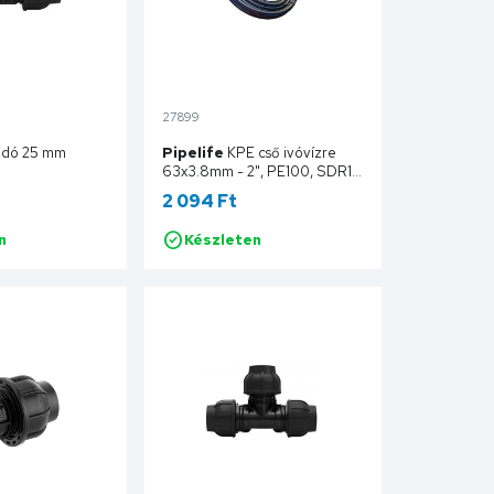
27899
ldó 25 mm
Pipelife
KPE cső ivóvízre
63x3.8mm - 2", PE100, SDR17,
10bar, 100 fm/tekercs
2 094 Ft
100VSDR17063EN100K
n
Készleten
Kosárba
Kosárba