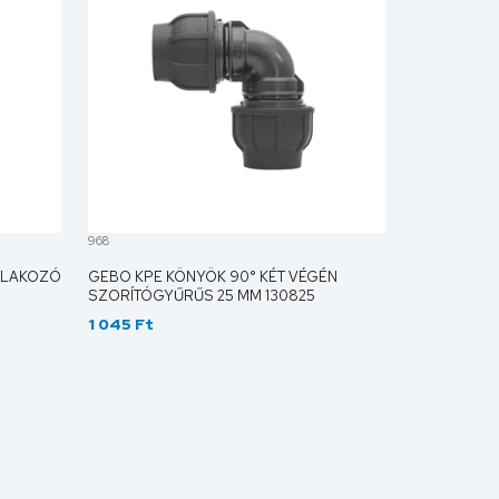
968
TLAKOZÓ
GEBO KPE KÖNYÖK 90° KÉT VÉGÉN
SZORÍTÓGYŰRŰS 25 MM 130825
1 045 Ft