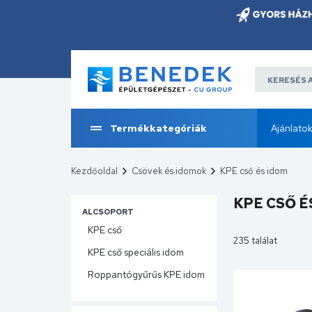
Termékkategóriák
Ajánlato
Kezdőoldal
Csövek és idomok
KPE cső és idom
KPE CSŐ É
ALCSOPORT
KPE cső
235 találat
KPE cső speciális idom
Roppantógyűrűs KPE idom