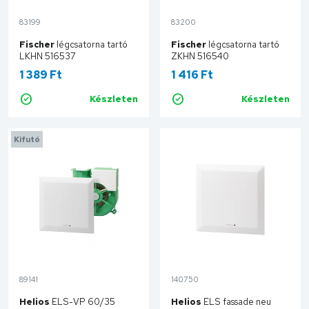
83199
83200
Fischer
légcsatorna tartó
Fischer
légcsatorna tartó
LKHN 516537
ZKHN 516540
1 389 Ft
1 416 Ft
Készleten
Készleten
Kosárba
Kosárba
Kifutó
89141
140750
Helios
ELS-VP 60/35
Helios
ELS fassade neu