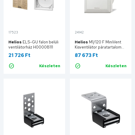
17523
24142
Helios
ELS-GU falon belüli
Helios
M1/120 F MiniVent
ventilátorház H00008111
Kisventilátor páratartalom
érzékelős visszacsapó
21 726 Ft
87 673 Ft
szeleppel H00006364
Készleten
Készleten
Kosárba
Kosárba