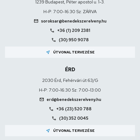
1239 Budapest, Péter apostol u. 1-3.
H-P: 7:00-16:30 Sz: ZÁRVA
mail
soroksar@benedekszerelveny.hu
call
+36 (1) 209 2381
call
(30) 950 9078
near_me
ÚTVONAL TERVEZÉSE
ÉRD
2030 Érd, Fehérvári út 63/G
H-P: 7:00-16:30 Sz: 7:00-13:00
mail
erd@benedekszerelveny.hu
call
+36 (23) 520 788
call
(30) 352 0045
near_me
ÚTVONAL TERVEZÉSE