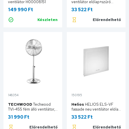
ventilátor H00008151
ventilátor előlap+szűrő
H00075366
149 990 Ft
33 522 Ft
Készleten
Előrendelhető
Kosárba
Kosárba
148354
150195
TECHWOOD
Techwood
Helios
HELIOS ELS-VF
TVI-455 fém álló ventilátor,
fassade neu ventilátor előlap
40 cm-es lapátátmérő, 50
komplett H00075368.00
31 990 Ft
33 522 Ft
W, 3 sebesség, oszcillálás,
hálózati tápellátás
Előrendelhető
Előrendelhető