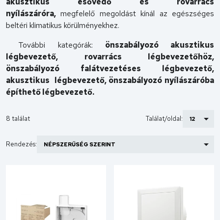
akusztikus
esővédő és rovarrács
nyílászáróra,
megfelelő megoldást kínál az egészséges
beltéri klimatikus körülményekhez.
További kategórák:
önszabályozó akusztikus
légbevezető, rovarrács légbevezetőhöz,
önszabályozó falátvezetéses légbevezető,
akusztikus légbevezető, önszabályozó nyílászáróba
építhető légbevezető.
8 találat
Találat/oldal:
Rendezés: