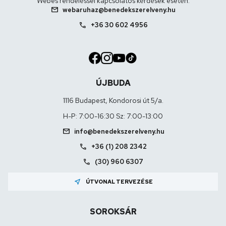
Webes rendeléssel kapcsolatos kérdések esetén:
mail
webaruhaz@benedekszerelveny.hu
call
+36 30 602 4956
ÚJBUDA
1116 Budapest, Kondorosi út 5/a.
H-P: 7:00-16:30 Sz: 7:00-13:00
mail
info@benedekszerelveny.hu
call
+36 (1) 208 2342
call
(30) 960 6307
near_me
ÚTVONAL TERVEZÉSE
SOROKSÁR