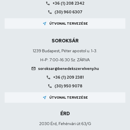
call
+36 (1) 208 2342
call
(30) 960 6307
near_me
ÚTVONAL TERVEZÉSE
SOROKSÁR
1239 Budapest, Péter apostol u. 1-3.
H-P: 7:00-16:30 Sz: ZÁRVA
mail
soroksar@benedekszerelveny.hu
call
+36 (1) 209 2381
call
(30) 950 9078
near_me
ÚTVONAL TERVEZÉSE
ÉRD
2030 Érd, Fehérvári út 63/G