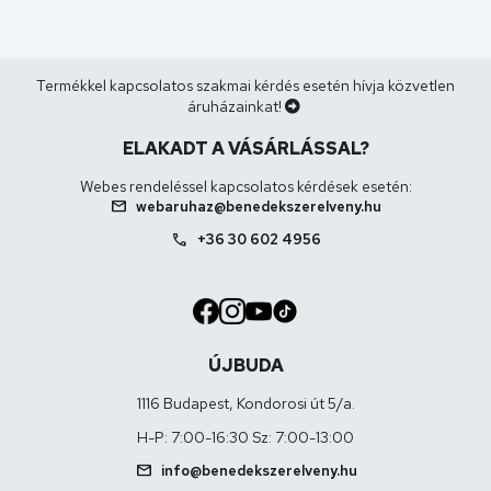
Termékkel kapcsolatos szakmai kérdés esetén hívja közvetlen
áruházainkat!
ELAKADT A VÁSÁRLÁSSAL?
Webes rendeléssel kapcsolatos kérdések esetén:
mail
webaruhaz@benedekszerelveny.hu
call
+36 30 602 4956
ÚJBUDA
1116 Budapest, Kondorosi út 5/a.
H-P: 7:00-16:30 Sz: 7:00-13:00
mail
info@benedekszerelveny.hu