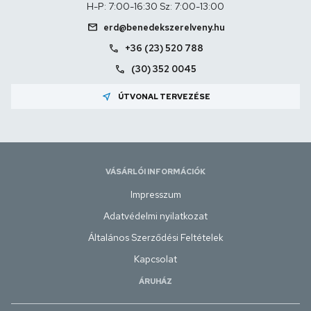
H-P: 7:00-16:30 Sz: 7:00-13:00
mail
erd@benedekszerelveny.hu
call
+36 (23) 520 788
call
(30) 352 0045
near_me
ÚTVONAL TERVEZÉSE
VÁSÁRLÓI INFORMÁCIÓK
Impresszum
Adatvédelmi nyilatkozat
Általános Szerződési Feltételek
Kapcsolat
ÁRUHÁZ