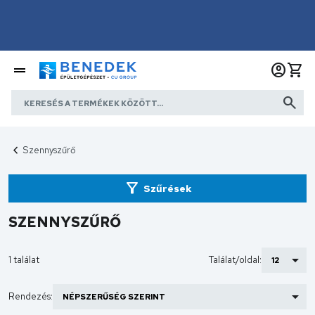
Szennyszűrő
Szűrések
SZENNYSZŰRŐ
1 találat
Találat/oldal:
Rendezés: