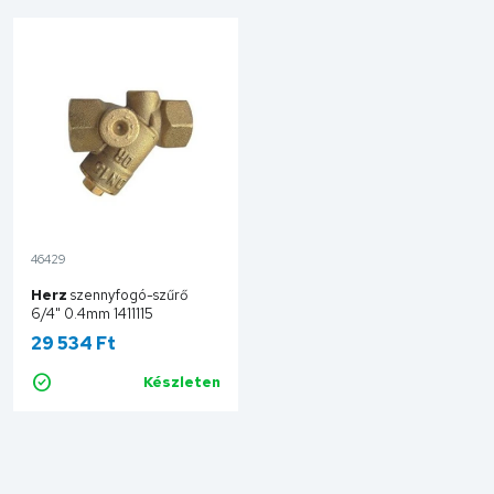
46429
Herz
szennyfogó-szűrő
6/4" 0.4mm 1411115
29 534 Ft
Készleten
Kosárba