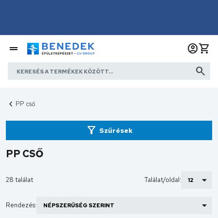
PP cső
Szűrések
PP CSŐ
28 találat
Találat/oldal:
Rendezés: