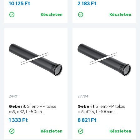
390.406.14.1
390.004.14.1
10 125 Ft
2 183 Ft
Készleten
Készleten
Kosárba
Kosárba
24401
27794
Geberit
Silent-PP tokos
Geberit
Silent-PP tokos
cső, d32, L=50cm
cső, d125, L=100cm
390.002.14.1
390.604.14.1
1 333 Ft
8 821 Ft
Készleten
Készleten
Kosárba
Kosárba