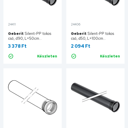
24411
24406
Geberit
Silent-PP tokos
Geberit
Silent-PP tokos
cső, d90, L=50cm
cső, d50, L=100cm
390.402.14.1
390.204.14.1
3 378 Ft
2 094 Ft
Készleten
Készleten
Kosárba
Kosárba