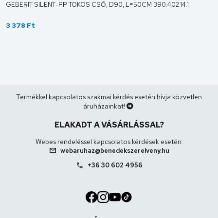
GEBERIT SILENT-PP TOKOS CSŐ, D90, L=50CM 390.402.14.1
3 378 Ft
Termékkel kapcsolatos szakmai kérdés esetén hívja közvetlen
áruházainkat!
ELAKADT A VÁSÁRLÁSSAL?
Webes rendeléssel kapcsolatos kérdések esetén:
mail
webaruhaz@benedekszerelveny.hu
call
+36 30 602 4956