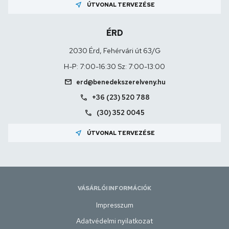
near_me
ÚTVONAL TERVEZÉSE
ÉRD
2030 Érd, Fehérvári út 63/G
H-P: 7:00-16:30 Sz: 7:00-13:00
mail
erd@benedekszerelveny.hu
call
+36 (23) 520 788
call
(30) 352 0045
near_me
ÚTVONAL TERVEZÉSE
VÁSÁRLÓI INFORMÁCIÓK
Impresszum
Adatvédelmi nyilatkozat