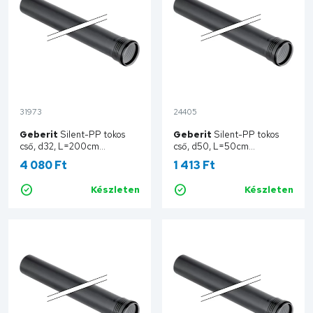
31973
24405
Geberit
Silent-PP tokos
Geberit
Silent-PP tokos
cső, d32, L=200cm
cső, d50, L=50cm
390.006.14.1
390.202.14.1
4 080 Ft
1 413 Ft
Készleten
Készleten
Kosárba
Kosárba