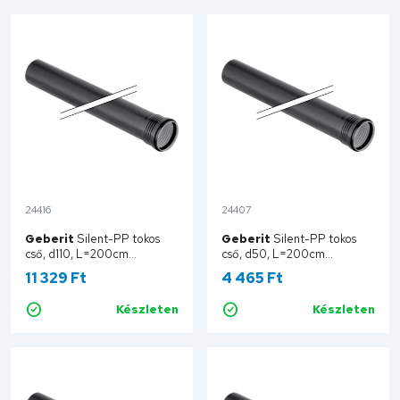
24416
24407
Geberit
Silent-PP tokos
Geberit
Silent-PP tokos
cső, d110, L=200cm
cső, d50, L=200cm
390.506.14.1
390.206.14.1
11 329 Ft
4 465 Ft
Készleten
Készleten
Kosárba
Kosárba