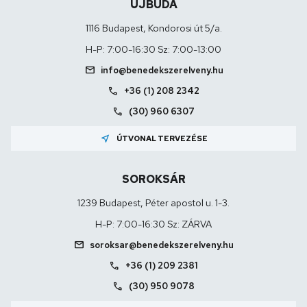
ÚJBUDA
1116 Budapest, Kondorosi út 5/a.
H-P: 7:00-16:30 Sz: 7:00-13:00
mail
info@benedekszerelveny.hu
call
+36 (1) 208 2342
call
(30) 960 6307
near_me
ÚTVONAL TERVEZÉSE
SOROKSÁR
1239 Budapest, Péter apostol u. 1-3.
H-P: 7:00-16:30 Sz: ZÁRVA
mail
soroksar@benedekszerelveny.hu
call
+36 (1) 209 2381
call
(30) 950 9078