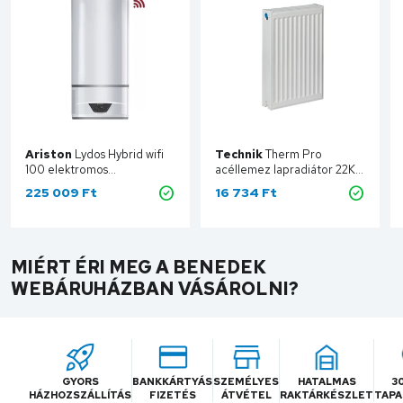
Ariston
Lydos Hybrid wifi
Technik
Therm Pro
100 elektromos
acéllemez lapradiátor 22K,
vízmelegítő, 100 literes
600x400 TTP22/600400
225 009
Ft
16 734
Ft
3629065
MIÉRT ÉRI MEG A BENEDEK
WEBÁRUHÁZBAN VÁSÁROLNI?
GYORS
BANKKÁRTYÁS
SZEMÉLYES
HATALMAS
3
HÁZHOZSZÁLLÍTÁS
FIZETÉS
ÁTVÉTEL
RAKTÁRKÉSZLET
TAPA