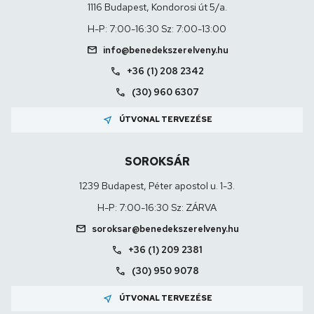
1116 Budapest, Kondorosi út 5/a.
H-P: 7:00-16:30 Sz: 7:00-13:00
mail
info@benedekszerelveny.hu
call
+36 (1) 208 2342
call
(30) 960 6307
near_me
ÚTVONAL TERVEZÉSE
SOROKSÁR
1239 Budapest, Péter apostol u. 1-3.
H-P: 7:00-16:30 Sz: ZÁRVA
mail
soroksar@benedekszerelveny.hu
call
+36 (1) 209 2381
call
(30) 950 9078
near_me
ÚTVONAL TERVEZÉSE