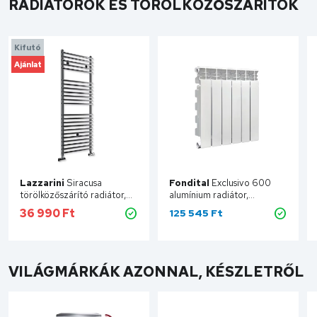
RADIÁTOROK ÉS TÖRÖLKÖZŐSZÁRÍTÓK
Kifutó
Ajánlat
Lazzarini
Siracusa
Fondital
Exclusivo 600
törölközőszárító radiátor,
alumínium radiátor,
egyenes, króm 600x730
657x1200 mm, 2001 W, 15
36 990
Ft
125 545
Ft
mm 387023
tagos FSED-600/15
VILÁGMÁRKÁK AZONNAL, KÉSZLETRŐL