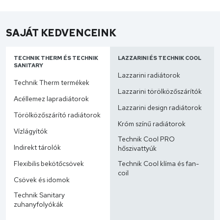
SAJÁT KEDVENCEINK
TECHNIK THERM ÉS TECHNIK
LAZZARINI ÉS TECHNIK COOL
SANITARY
Lazzarini radiátorok
Technik Therm termékek
Lazzarini törölközőszárítók
Acéllemez lapradiátorok
Lazzarini design radiátorok
Törölközőszárító radiátorok
Króm színű radiátorok
Vízlágyítók
Technik Cool PRO
Indirekt tárolók
hőszivattyúk
Flexibilis bekötőcsövek
Technik Cool klíma és fan-
coil
Csövek és idomok
Technik Sanitary
zuhanyfolyókák