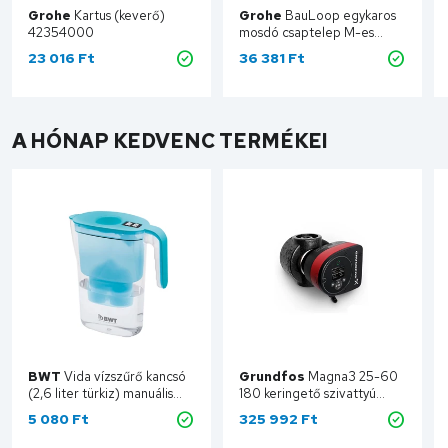
Grohe
Kartus (keverő)
Grohe
BauLoop egykaros
42354000
mosdó csaptelep M-es
méret push-open
23 016
Ft
36 381
Ft
leeresztővel 23886001
A HÓNAP KEDVENC TERMÉKEI
BWT
Vida vízszűrő kancsó
Grundfos
Magna3 25-60
(2,6 liter türkiz) manuális
180 keringető szivattyú
125258570
97924245
5 080
Ft
325 992
Ft