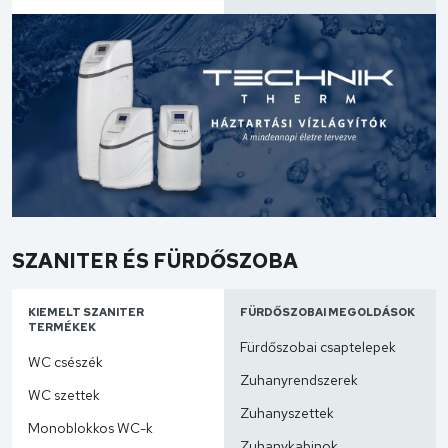
SZANITER ÉS FÜRDŐSZOBA
KIEMELT SZANITER
FÜRDŐSZOBAI MEGOLDÁSOK
TERMÉKEK
Fürdőszobai csaptelepek
WC csészék
Zuhanyrendszerek
WC szettek
Zuhanyszettek
Monoblokkos WC-k
Zuhanykabinok