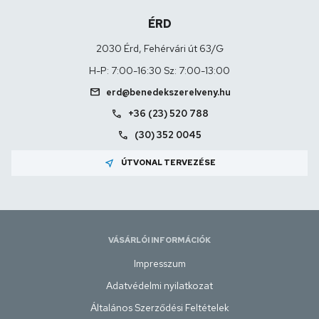
ÉRD
2030 Érd, Fehérvári út 63/G
H-P: 7:00-16:30 Sz: 7:00-13:00
mail
erd@benedekszerelveny.hu
call
+36 (23) 520 788
call
(30) 352 0045
near_me
ÚTVONAL TERVEZÉSE
VÁSÁRLÓI INFORMÁCIÓK
Impresszum
Adatvédelmi nyilatkozat
Általános Szerződési Feltételek