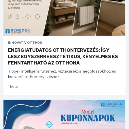
INNOVATÍV OTTHON
ENERGIATUDATOS OTTHONTERVEZÉS: ÍGY
LESZ EGYSZERRE ESZTÉTIKUS, KÉNYELMES ÉS
FENNTARTHATÓ AZ OTTHONA
Tippek intelligens fűtéshez, víztakarékos megoldásokhoz és
korszerű otthontervezéshez
1 hete