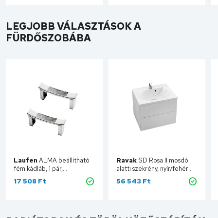
LEGJOBB VÁLASZTÁSOK A
FÜRDŐSZOBÁBA
Laufen
ALMA beállítható
Ravak
SD Rosa II mosdó
fém kádláb, 1 pár,
alatti szekrény, nyír/fehér
H2940120000001
X000000925
17 508
Ft
56 543
Ft
H2940120000001