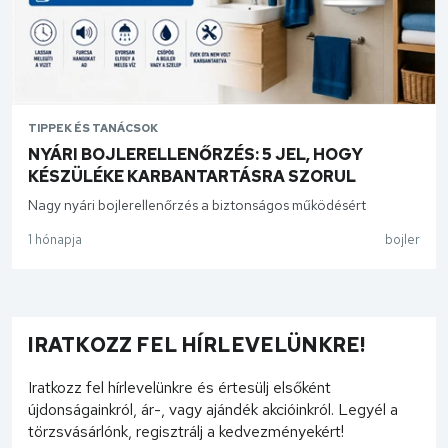
TIPPEK ÉS TANÁCSOK
NYÁRI BOJLERELLENŐRZÉS: 5 JEL, HOGY
KÉSZÜLÉKE KARBANTARTÁSRA SZORUL
Nagy nyári bojlerellenőrzés a biztonságos működésért
1 hónapja
bojler
IRATKOZZ FEL HÍRLEVELÜNKRE!
Iratkozz fel hírlevelünkre és értesülj elsőként
újdonságainkról, ár-, vagy ajándék akcióinkról. Legyél a
törzsvásárlónk, regisztrálj a kedvezményekért!