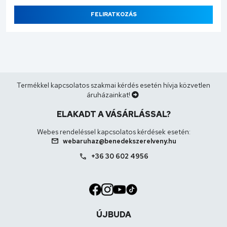
FELIRATKOZÁS
Termékkel kapcsolatos szakmai kérdés esetén hívja közvetlen
áruházainkat!
ELAKADT A VÁSÁRLÁSSAL?
Webes rendeléssel kapcsolatos kérdések esetén:
mail
webaruhaz@benedekszerelveny.hu
call
+36 30 602 4956
ÚJBUDA