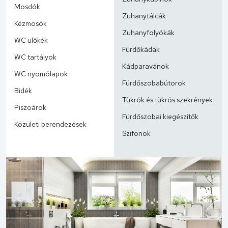
Mosdók
Zuhanytálcák
Kézmosók
Zuhanyfolyókák
WC ülőkék
Fürdőkádak
WC tartályok
Kádparavánok
WC nyomólapok
Fürdőszobabútorok
Bidék
Tükrök és tükrös szekrények
Piszoárok
Fürdőszobai kiegészítők
Közületi berendezések
Szifonok