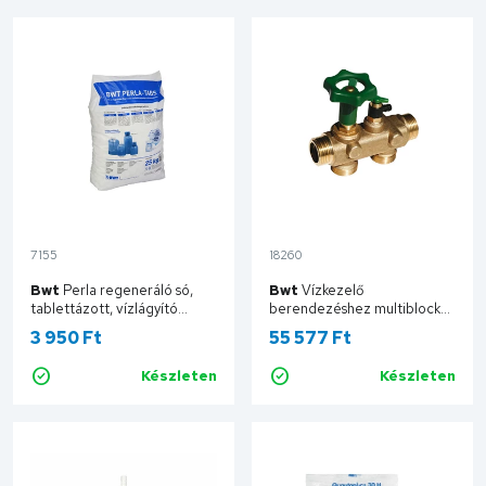
7155
18260
Bwt
Perla regeneráló só,
Bwt
Vízkezelő
tablettázott, vízlágyító
berendezéshez multiblock
berendezésekhez, 25 kg
Inline "alap" M -
3 950 Ft
55 577 Ft
94239
szerelvényblokk 887577
Készleten
Készleten
Kosárba
Kosárba