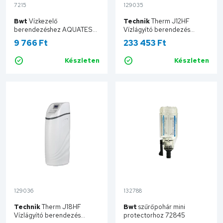
7215
129035
Bwt
Vízkezelő
Technik
Therm J12HF
berendezéshez AQUATEST
Vízlágyító berendezés
94894
J12HF/P&P
9 766 Ft
233 453 Ft
Készleten
Készleten
Kosárba
Kosárba
129036
132788
Technik
Therm J18HF
Bwt
szűrőpohár mini
Vízlágyító berendezés
protectorhoz 72845