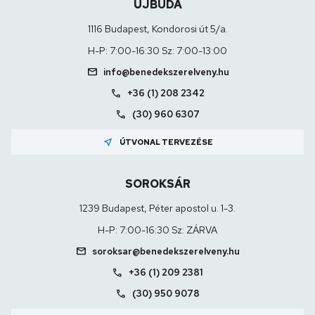
ÚJBUDA
1116 Budapest, Kondorosi út 5/a.
H-P: 7:00-16:30 Sz: 7:00-13:00
mail
info@benedekszerelveny.hu
call
+36 (1) 208 2342
call
(30) 960 6307
near_me
ÚTVONAL TERVEZÉSE
SOROKSÁR
1239 Budapest, Péter apostol u. 1-3.
H-P: 7:00-16:30 Sz: ZÁRVA
mail
soroksar@benedekszerelveny.hu
call
+36 (1) 209 2381
call
(30) 950 9078