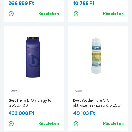
J18HF/P&P
266 899 Ft
10 788 Ft
Készleten
Készleten
Kosárba
Kosárba
143691
128551
Bwt
Perla BIO vízlágyító
Bwt
Woda-Pure S C
125667180
aktívszenes vízszűrő 812561
432 000 Ft
49 103 Ft
Készleten
Készleten
Kosárba
Kosárba