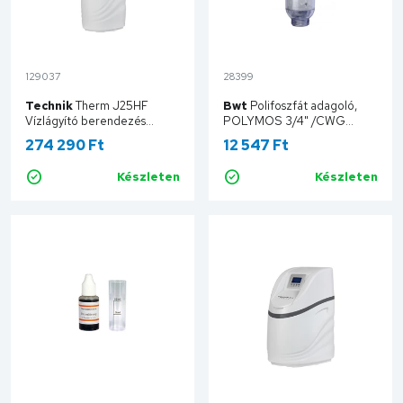
129037
28399
Technik
Therm J25HF
Bwt
Polifoszfát adagoló,
Vízlágyító berendezés
POLYMOS 3/4" /CWG
J25HF/P&P
A8030010
274 290 Ft
12 547 Ft
Készleten
Készleten
Kosárba
Kosárba