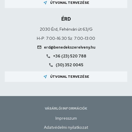
near_me
ÚTVONAL TERVEZÉSE
ÉRD
2030 Érd, Fehérvári út 63/G
H-P: 7:00-16:30 Sz: 7:00-13:00
mail
erd@benedekszerelveny.hu
call
+36 (23) 520 788
call
(30) 352 0045
near_me
ÚTVONAL TERVEZÉSE
VÁSÁRLÓI INFORMÁCIÓK
Impresszum
Adatvédelmi nyilatkozat