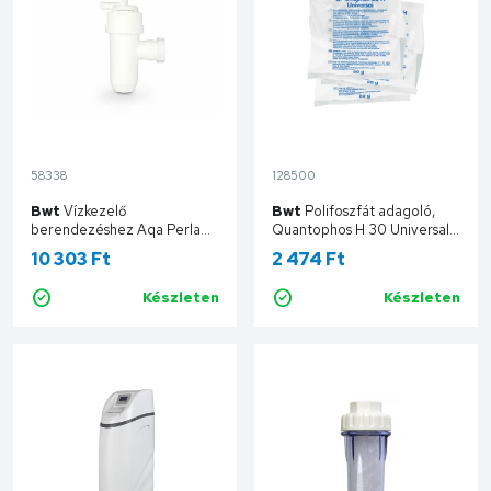
58338
128500
Bwt
Vízkezelő
Bwt
Polifoszfát adagoló,
berendezéshez Aqa Perla
Quantophos H 30 Universal
lefolyó szifon P0074702
Polifoszfát por 80 g 160320
10 303 Ft
2 474 Ft
Készleten
Készleten
Kosárba
Kosárba