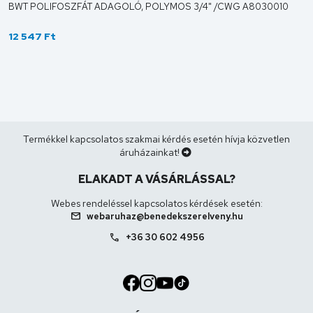
BWT POLIFOSZFÁT ADAGOLÓ, POLYMOS 3/4" /CWG A8030010
12 547 Ft
Termékkel kapcsolatos szakmai kérdés esetén hívja közvetlen
áruházainkat!
ELAKADT A VÁSÁRLÁSSAL?
Webes rendeléssel kapcsolatos kérdések esetén:
mail
webaruhaz@benedekszerelveny.hu
call
+36 30 602 4956