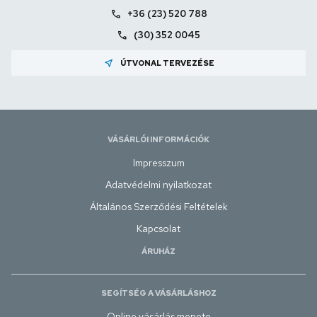
call
+36 (23) 520 788
call
(30) 352 0045
near_me
ÚTVONAL TERVEZÉSE
VÁSÁRLÓI INFORMÁCIÓK
Impresszum
Adatvédelmi nyilatkozat
Általános Szerződési Feltételek
Kapcsolat
ÁRUHÁZ
SEGÍTSÉG A VÁSÁRLÁSHOZ
Online vásárlás menete