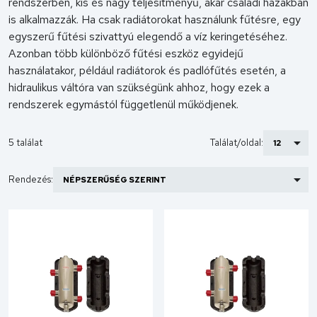
rendszerben, kis és nagy teljesítményű, akár családi házakban
is alkalmazzák. Ha csak radiátorokat használunk fűtésre, egy
egyszerű fűtési szivattyú elegendő a víz keringetéséhez.
Azonban több különböző fűtési eszköz egyidejű
használatakor, például radiátorok és padlófűtés esetén, a
hidraulikus váltóra van szükségünk ahhoz, hogy ezek a
rendszerek egymástól függetlenül működjenek.
5 találat
Találat/oldal:
Rendezés: