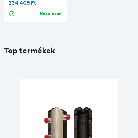
234 409 Ft
M66393.31
Készleten
Kosárba
Top termékek