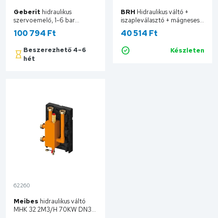
Geberit
hidraulikus
BRH
Hidraulikus váltó +
szervoemelő, 1-6 bar
iszapleválasztó + mágneses
242.820.00.1
45 KW BRH978
100 794 Ft
40 514 Ft
Beszerezhető 4–6
Készleten
Kosárba
hét
Kosárba
62260
Meibes
hidraulikus váltó
MHK 32 2M3/H 70KW DN32
mágneses leválasztóval