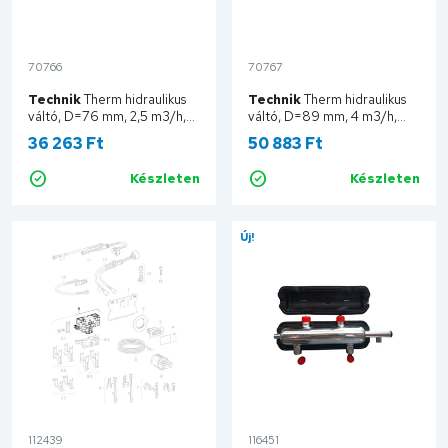
70766
70767
Technik
Therm hidraulikus
Technik
Therm hidraulikus
váltó, D=76 mm, 2,5 m3/h,
váltó, D=89 mm, 4 m3/h,
4x1" KM, szigeteléssel
4x5/4" KM, szigeteléssel
36 263 Ft
50 883 Ft
TTHV25M341
TTHV4M3454
Készleten
Készleten
Kosárba
Kosárba
Új!
112439
116451