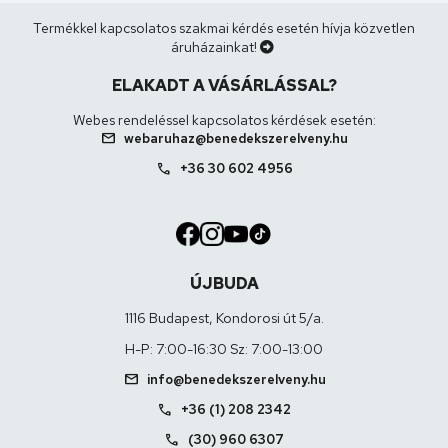
Termékkel kapcsolatos szakmai kérdés esetén hívja közvetlen
áruházainkat!
ELAKADT A VÁSÁRLÁSSAL?
Webes rendeléssel kapcsolatos kérdések esetén:
mail
webaruhaz@benedekszerelveny.hu
call
+36 30 602 4956
ÚJBUDA
1116 Budapest, Kondorosi út 5/a.
H-P: 7:00-16:30 Sz: 7:00-13:00
mail
info@benedekszerelveny.hu
call
+36 (1) 208 2342
call
(30) 960 6307