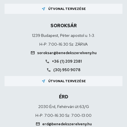
near_me
ÚTVONAL TERVEZÉSE
SOROKSÁR
1239 Budapest, Péter apostol u. 1-3.
H-P: 7:00-16:30 Sz: ZÁRVA
mail
soroksar@benedekszerelveny.hu
call
+36 (1) 209 2381
call
(30) 950 9078
near_me
ÚTVONAL TERVEZÉSE
ÉRD
2030 Érd, Fehérvári út 63/G
H-P: 7:00-16:30 Sz: 7:00-13:00
mail
erd@benedekszerelveny.hu