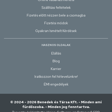
Szállítási feltételek
Fizetés előtt nézzen bele a csomagba
Fizetési módok
Gyakran Ismételt Kérdések
HASZNOS OLDALAK
Elállás
Blog
Karrier
Iratkozzon fel hírlevelünkre!
ÉMI engedélyek
© 2024 - 2026 Benedek és Társa Kft. - Minden ami
fürdőszoba. - Minden jog fenntartva.