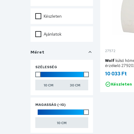
Készleten
Ajánlatok
27572
Méret
Wolf
külső hőmé
érzékelő 27920
SZÉLESSÉG
10 033 Ft
Készleten
Ko
MAGASSÁG (-IG)