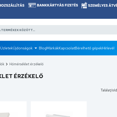
k
Üzletek
Újdonságok
Blog
Márkák
Kapcsolat
Bérelhető gépek
Hírlevél
lők
Hőmérséklet érzékelő
LET ÉRZÉKELŐ
Találat/old