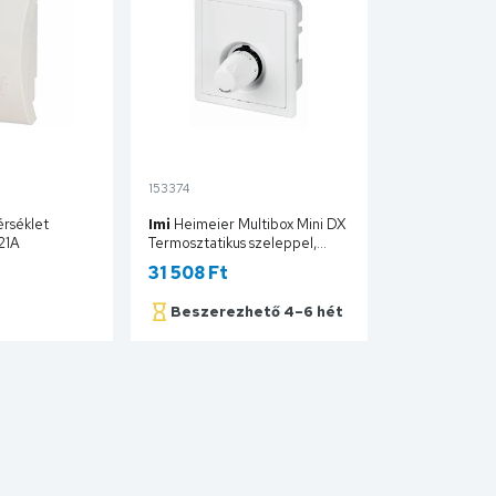
153374
rséklet
Imi
Heimeier Multibox Mini DX
21A
Termosztatikus szeleppel,
fehér 9305-00.800
31 508 Ft
Beszerezhető 4–6 hét
sárba
Kosárba