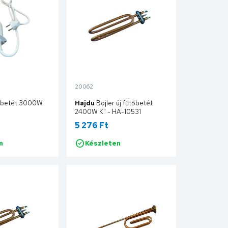
20062
őbetét 3000W
Hajdu
Bojler új fűtőbetét
2400W K" - HA-10531
osztatikus
5 276 Ft
74 574
n
Készleten
Kosárba
Kosárba