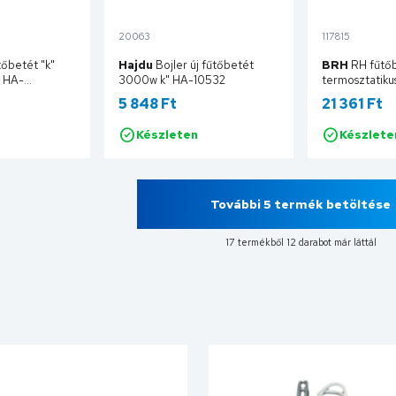
20063
117815
tőbetét "k"
Hajdu
Bojler új fűtőbetét
BRH
RH fűtő
t HA-
3000w k" HA-10532
termosztatik
(1~ 230V/50
5 848 Ft
21 361 Ft
benyúlással 5
Készleten
Készlete
sárba
Kosárba
További 5 termék betöltése
17 termékből 12 darabot már láttál