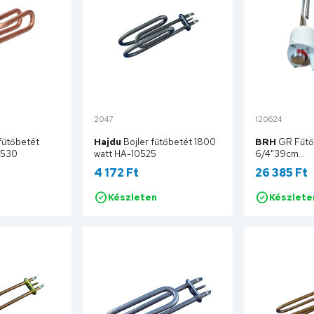
2047
120624
 fűtőbetét
Hajdu
Bojler fűtőbetét 1800
BRH
GR Fűt
0530
watt HA-10525
6/4"39cm
benyúlás,term
4 172 Ft
26 385 Ft
.szabályzás 5
Készleten
Készlete
sárba
Kosárba