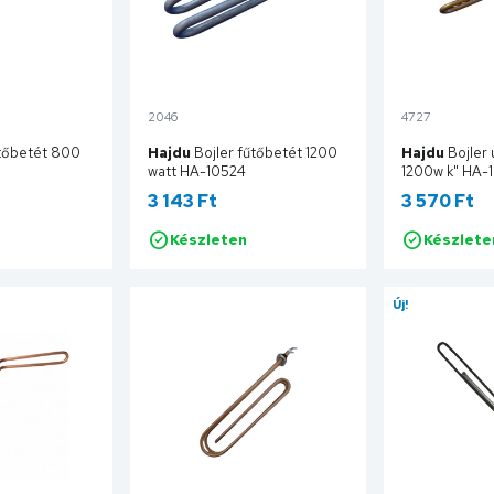
2046
4727
betét 800
Hajdu
Bojler fűtőbetét 1200
Hajdu
Bojler 
watt HA-10524
1200w k" HA-
3 143 Ft
3 570 Ft
Készleten
Készlete
sárba
Kosárba
Új!