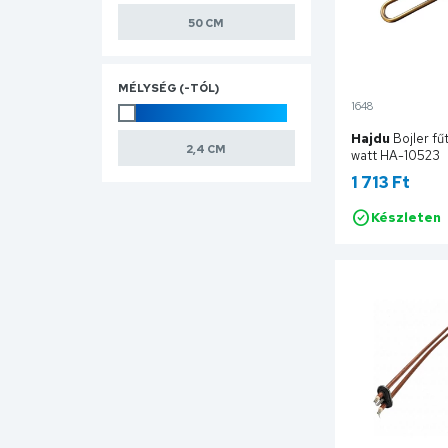
MÉLYSÉG (-TÓL)
1648
Hajdu
Bojler fűtő
watt HA-10523
1 713 Ft
Készleten
Ko