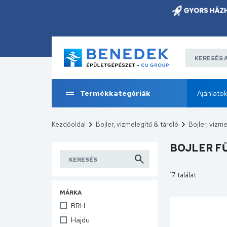
Termékkategóriák
Ajánlato
Kezdőoldal
Bojler, vízmelegítő & tároló
Bojler, vízm
BOJLER F
17 találat
MÁRKA
BRH
Hajdu