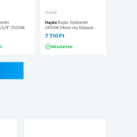
150626
betét
Hajdu
Bojler fűtőbetét
us 5/4" 2000W
2400W 24mm réz fűtőszál
Hz) 390mm
RC3R5028
7 710 Ft
43
n
Készleten
Kosárba
Kosárba