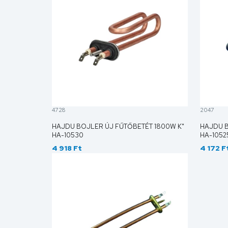
4728
2047
HAJDU BOJLER ÚJ FŰTŐBETÉT 1800W K"
HAJDU B
HA-10530
HA-1052
4 918 Ft
4 172 F