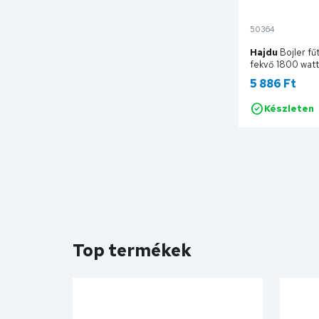
50364
Hajdu
Bojler fű
fekvő 1800 wat
FB1800WE
5 886 Ft
Készleten
Ko
Top termékek