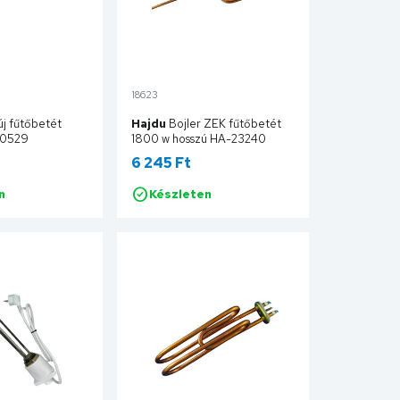
18623
új fűtőbetét
Hajdu
Bojler ZEK fűtőbetét
10529
1800 w hosszú HA-23240
6 245 Ft
n
Készleten
Kosárba
Kosárba