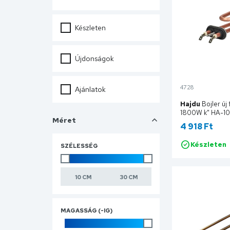
Készleten
Újdonságok
4728
Ajánlatok
Hajdu
Bojler új
1800W k" HA-1
Méret
4 918 Ft
Készleten
SZÉLESSÉG
Ko
MAGASSÁG (-IG)