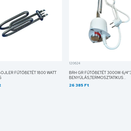
120624
OJLER FŰTŐBETÉT 1800 WATT
BRH GR FŰTŐBETÉT 3000W 6/4
5
BENYÚLÁS,TERMOSZTATIKUS
.SZABÁLYZÁS 574 574
t
26 385 Ft