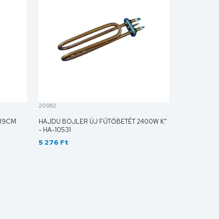
20062
"39CM
HAJDU BOJLER ÚJ FŰTŐBETÉT 2400W K"
- HA-10531
5 276 Ft