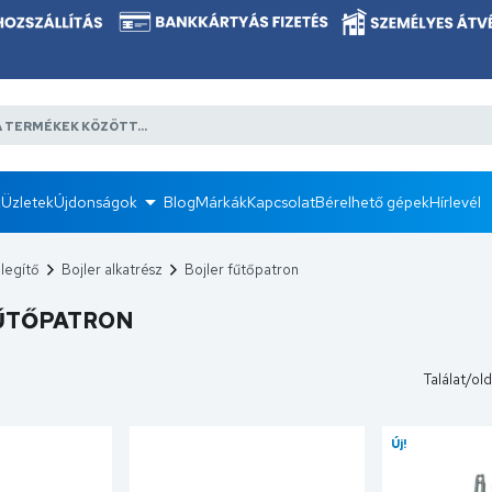
k
Üzletek
Újdonságok
Blog
Márkák
Kapcsolat
Bérelhető gépek
Hírlevél
elegítő
Bojler alkatrész
Bojler fűtőpatron
ŰTŐPATRON
Találat/old
Új!