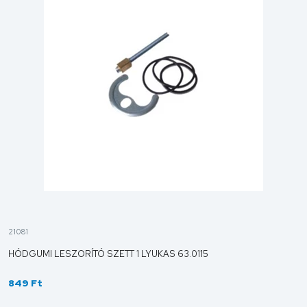
21081
HÓDGUMI LESZORÍTÓ SZETT 1 LYUKAS 63.0115
849 Ft