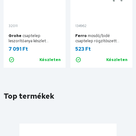
32011
134962
Grohe
csaptelep
Ferro
mosdó/bidé
leszorítóanya készlet
csaptelep rögzítőszett
45025000
ZM002
7 091 Ft
523 Ft
Készleten
Készleten
Kosárba
Kosárba
Top termékek