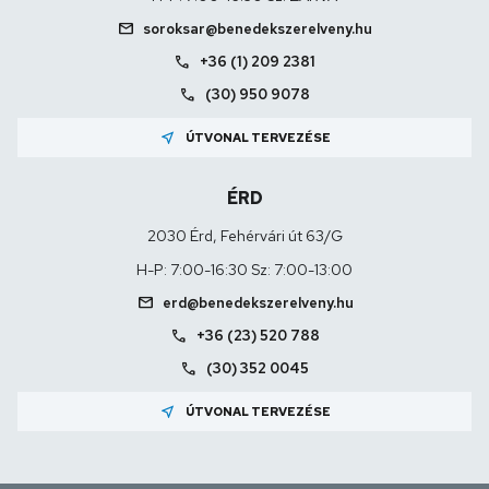
mail
soroksar@benedekszerelveny.hu
call
+36 (1) 209 2381
call
(30) 950 9078
near_me
ÚTVONAL TERVEZÉSE
ÉRD
2030 Érd, Fehérvári út 63/G
H-P: 7:00-16:30 Sz: 7:00-13:00
mail
erd@benedekszerelveny.hu
call
+36 (23) 520 788
call
(30) 352 0045
near_me
ÚTVONAL TERVEZÉSE