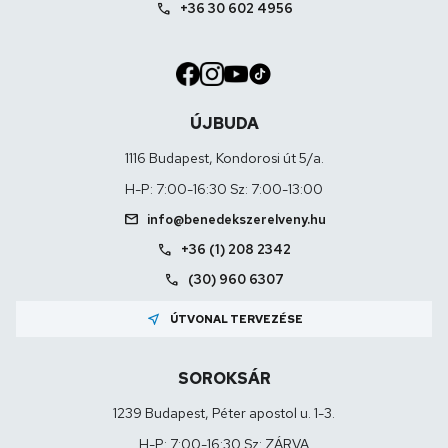
call
+36 30 602 4956
ÚJBUDA
1116 Budapest, Kondorosi út 5/a.
H-P: 7:00-16:30 Sz: 7:00-13:00
mail
info@benedekszerelveny.hu
call
+36 (1) 208 2342
call
(30) 960 6307
near_me
ÚTVONAL TERVEZÉSE
SOROKSÁR
1239 Budapest, Péter apostol u. 1-3.
H-P: 7:00-16:30 Sz: ZÁRVA