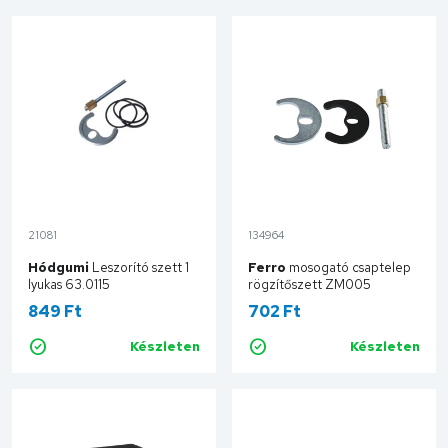
21081
134964
Hódgumi
Leszorító szett 1
Ferro
mosogató csaptelep
lyukas 63.0115
rögzítőszett ZM005
849 Ft
702 Ft
Készleten
Készleten
Kosárba
Kosárba