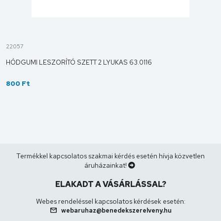
22057
HÓDGUMI LESZORÍTÓ SZETT 2 LYUKAS 63.0116
800 Ft
Termékkel kapcsolatos szakmai kérdés esetén hívja közvetlen
áruházainkat!
ELAKADT A VÁSÁRLÁSSAL?
Webes rendeléssel kapcsolatos kérdések esetén:
mail
webaruhaz@benedekszerelveny.hu