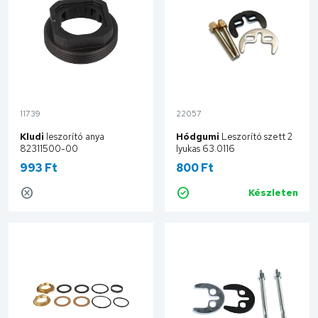
11739
22057
Kludi
leszorító anya
Hódgumi
Leszorító szett 2
82311500-00
lyukas 63.0116
993 Ft
800 Ft
Készleten
Kosárba
Kosárba