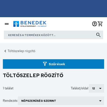
Töltőszelep rögzítő
Szűrések
TÖLTŐSZELEP RÖGZÍTŐ
1 találat
Találat/oldal:
Rendezés: