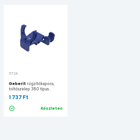
11724
Geberit
rögzítőkapocs,
töltőszelep 380 típus
240.923.00.1
1 737 Ft
Készleten
Kosárba