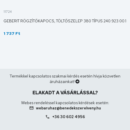
11724
GEBERIT RÖGZÍTŐKAPOCS, TÖLTŐSZELEP 380 TÍPUS 240.923.00.1
1 737 Ft
Termékkel kapcsolatos szakmai kérdés esetén hívja közvetlen
áruházainkat!
ELAKADT A VÁSÁRLÁSSAL?
Webes rendeléssel kapcsolatos kérdések esetén:
mail
webaruhaz@benedekszerelveny.hu
call
+36 30 602 4956