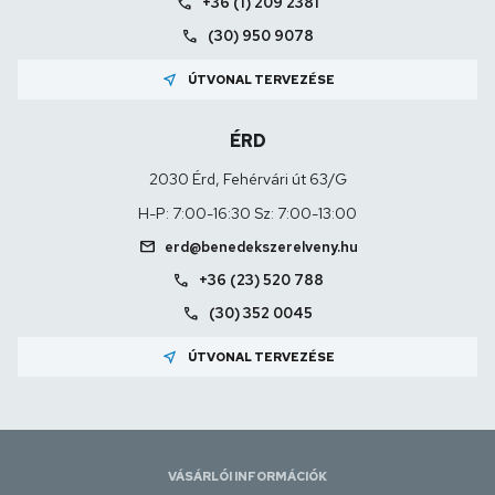
call
+36 (1) 209 2381
call
(30) 950 9078
near_me
ÚTVONAL TERVEZÉSE
ÉRD
2030 Érd, Fehérvári út 63/G
H-P: 7:00-16:30 Sz: 7:00-13:00
mail
erd@benedekszerelveny.hu
call
+36 (23) 520 788
call
(30) 352 0045
near_me
ÚTVONAL TERVEZÉSE
VÁSÁRLÓI INFORMÁCIÓK