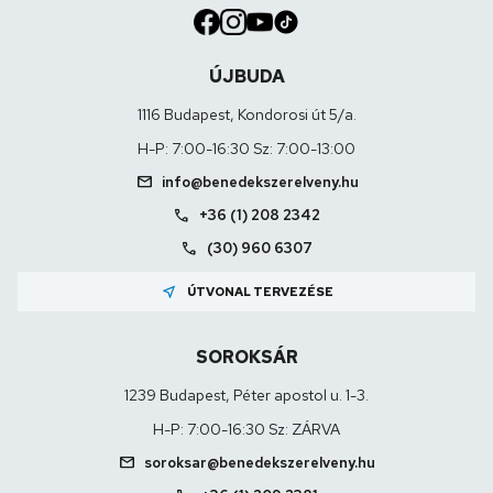
ÚJBUDA
1116 Budapest, Kondorosi út 5/a.
H-P: 7:00-16:30 Sz: 7:00-13:00
mail
info@benedekszerelveny.hu
call
+36 (1) 208 2342
call
(30) 960 6307
near_me
ÚTVONAL TERVEZÉSE
SOROKSÁR
1239 Budapest, Péter apostol u. 1-3.
H-P: 7:00-16:30 Sz: ZÁRVA
mail
soroksar@benedekszerelveny.hu