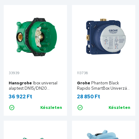
33939
113738
Hansgrohe
Ibox universal
Grohe
Phantom Black
alaptest DN15/DN20
Rapido SmartBox Univerzális
01800180
beépítő doboz, 1/2”
36 922 Ft
28 850 Ft
35604000
Készleten
Készleten
Kosárba
Kosárba