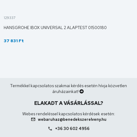
129337
HANSGROHE IBOX UNIVERSAL 2 ALAPTEST 01500180
37 831 Ft
Termékkel kapcsolatos szakmai kérdés esetén hívja közvetlen
áruházainkat!
ELAKADT A VÁSÁRLÁSSAL?
Webes rendeléssel kapcsolatos kérdések esetén:
mail
webaruhaz@benedekszerelveny.hu
call
+36 30 602 4956