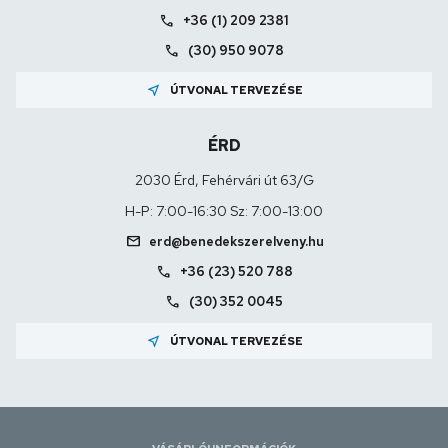
call
+36 (1) 209 2381
call
(30) 950 9078
near_me
ÚTVONAL TERVEZÉSE
ÉRD
2030 Érd, Fehérvári út 63/G
H-P: 7:00-16:30 Sz: 7:00-13:00
mail
erd@benedekszerelveny.hu
call
+36 (23) 520 788
call
(30) 352 0045
near_me
ÚTVONAL TERVEZÉSE