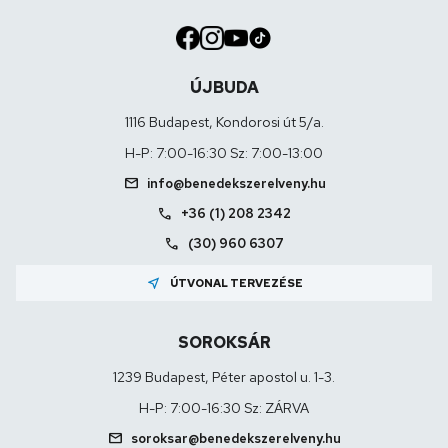
ÚJBUDA
1116 Budapest, Kondorosi út 5/a.
H-P: 7:00-16:30 Sz: 7:00-13:00
mail
info@benedekszerelveny.hu
call
+36 (1) 208 2342
call
(30) 960 6307
near_me
ÚTVONAL TERVEZÉSE
SOROKSÁR
1239 Budapest, Péter apostol u. 1-3.
H-P: 7:00-16:30 Sz: ZÁRVA
mail
soroksar@benedekszerelveny.hu