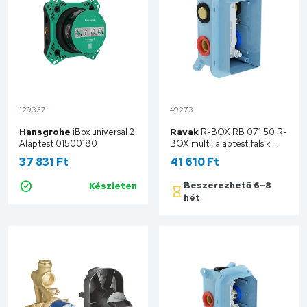
129337
49273
Hansgrohe
iBox universal 2
Ravak
R-BOX RB 071.50 R-
Alaptest 01500180
BOX multi, alaptest falsík
alatti csaptelep X070074
37 831 Ft
41 610 Ft
Beszerezhető 6–8
Készleten
Kosárba
hét
Kosárba