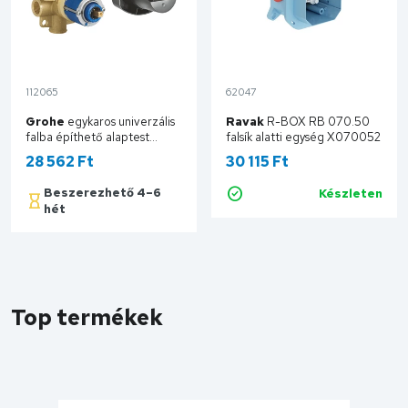
112065
62047
Grohe
egykaros univerzális
Ravak
R-BOX RB 070.50
falba építhető alaptest
falsík alatti egység X070052
33961000
28 562 Ft
30 115 Ft
Beszerezhető 4–6
Készleten
Kosárba
hét
Kosárba
Top termékek