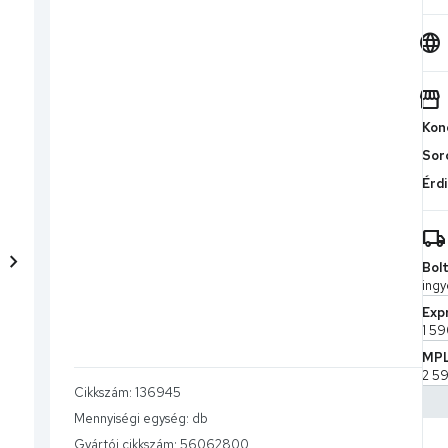
Kond
Sor
Érdi
chevron_right
Bolt
ingy
Exp
1 59
MPL 
2 59
Cikkszám:
136945
CS-
Mennyiségi egység:
db
7 9
Gyártói cikkszám:
56062800