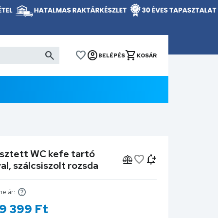
BELÉPÉS
KOSÁR
esztett WC kefe tartó
l, szálcsiszolt rozsda
ne ár:
19 399
Ft