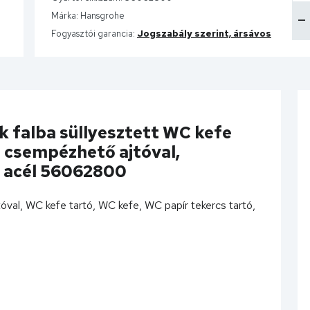
Márka:
Hansgrohe
Fogyasztói garancia:
Jogszabály szerint, ársávos
 falba süllyesztett WC kefe
s csempézhető ajtóval,
s acél 56062800
jtóval, WC kefe tartó, WC kefe, WC papír tekercs tartó,