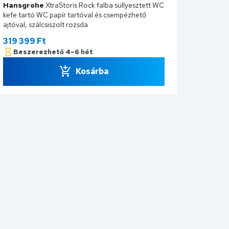
Hansgrohe
XtraStoris Rock falba süllyesztett WC
kefe tartó WC papír tartóval és csempézhető
ajtóval, szálcsiszolt rozsda
319 399
Ft
Beszerezhető 4–6 hét
Kosárba