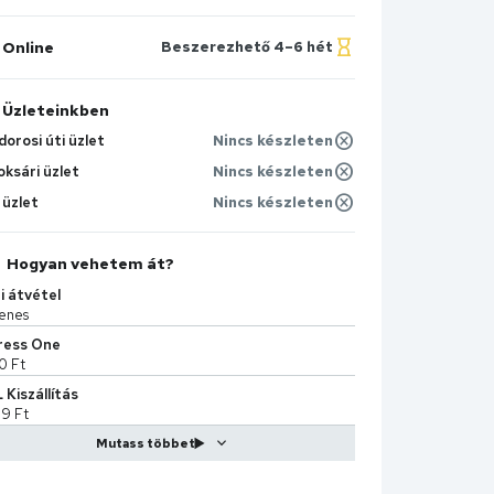
Online
Beszerezhető 4–6 hét
Üzleteinkben
orosi úti üzlet
Nincs készleten
oksári üzlet
Nincs készleten
 üzlet
Nincs készleten
Hogyan vehetem át?
i átvétel
enes
ress One
0 Ft
Kiszállítás
9 Ft
Sprint
90 Ft