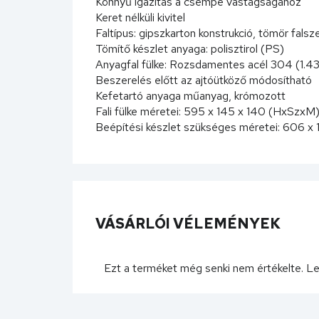
Könnyű igazítás a csempe vastagságához
Keret nélküli kivitel
Faltípus: gipszkarton konstrukció, tömör falsz
Tömítő készlet anyaga: polisztirol (PS)
Anyagfal fülke: Rozsdamentes acél 304 (1.4
Beszerelés előtt az ajtóütköző módosítható
Kefetartó anyaga műanyag, krómozott
Fali fülke méretei: 595 x 145 x 140 (HxSzxM
Beépítési készlet szükséges méretei: 606 
VÁSÁRLÓI VÉLEMÉNYEK
Ezt a terméket még senki nem értékelte. L