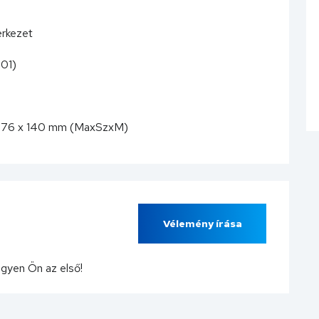
erkezet
301)
)
x 176 x 140 mm (MaxSzxM)
Vélemény írása
egyen Ön az első!