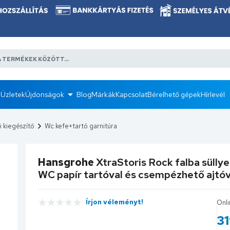
k
Üzletek
Újdonságok
Blog
Márkák
Kapcsolat
Bérelhető gépek
Hírlevél
 kiegészítő
Wc kefe+tartó garnitúra
Hansgrohe
XtraStoris Rock falba sülly
WC papír tartóval és csempézhető ajtóva
Írjon véleményt!
Onli
3