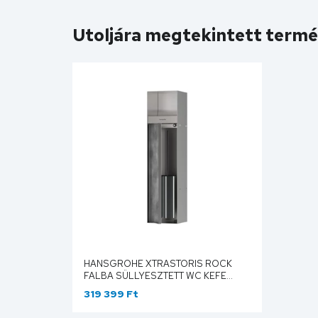
Utoljára megtekintett term
HANSGROHE XTRASTORIS ROCK
FALBA SÜLLYESZTETT WC KEFE
TARTÓ WC PAPÍR TARTÓVAL ÉS
319 399 Ft
CSEMPÉZHETŐ AJTÓVAL,
SZÁLCSISZOLT ROZSDA