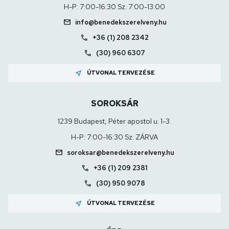
H-P: 7:00-16:30 Sz: 7:00-13:00
mail
info@benedekszerelveny.hu
call
+36 (1) 208 2342
call
(30) 960 6307
near_me
ÚTVONAL TERVEZÉSE
SOROKSÁR
1239 Budapest, Péter apostol u. 1-3.
H-P: 7:00-16:30 Sz: ZÁRVA
mail
soroksar@benedekszerelveny.hu
call
+36 (1) 209 2381
call
(30) 950 9078
near_me
ÚTVONAL TERVEZÉSE