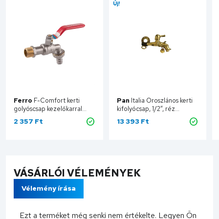
Új!
Ferro
F-Comfort kerti
Pan
Italia Oroszlános kerti
golyóscsap kezelőkarral
kifolyócsap, 1/2”, réz
fém tömlőcsatlakozóval BB
OROSZLKIF NEW
2 357 Ft
13 393 Ft
1/2" KCN1
Kosárba
Kosárba
VÁSÁRLÓI VÉLEMÉNYEK
Vélemény írása
Ezt a terméket még senki nem értékelte. Legyen Ön