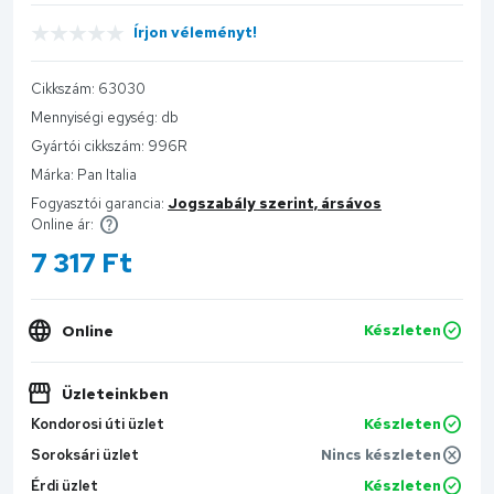
Írjon véleményt!
Cikkszám:
63030
Mennyiségi egység:
db
Gyártói cikkszám:
996R
Márka:
Pan Italia
Fogyasztói garancia:
Jogszabály szerint, ársávos
Online ár:
7 317
Ft
Online
Készleten
Üzleteinkben
Kondorosi úti üzlet
Készleten
Soroksári üzlet
Nincs készleten
Érdi üzlet
Készleten