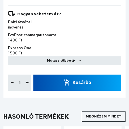
Hogyan vehetem át?
Bolti átvétel
ingyenes
FoxPost csomagautomata
1 490 Ft
Express One
1 590 Ft
MPL Kiszállítás
2 599 Ft
CS-Sprint
7 990 Ft
Kosárba
HASONLÓ TERMÉKEK
MEGNÉZEM MINDET