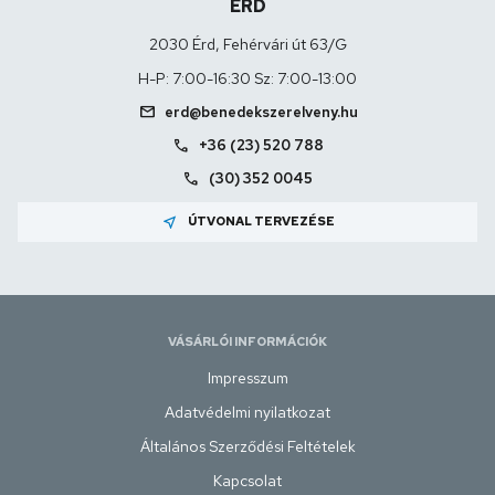
ÉRD
2030 Érd, Fehérvári út 63/G
H-P: 7:00-16:30 Sz: 7:00-13:00
mail
erd@benedekszerelveny.hu
call
+36 (23) 520 788
call
(30) 352 0045
near_me
ÚTVONAL TERVEZÉSE
VÁSÁRLÓI INFORMÁCIÓK
Impresszum
Adatvédelmi nyilatkozat
Általános Szerződési Feltételek
Kapcsolat