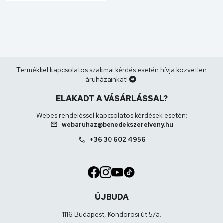
Termékkel kapcsolatos szakmai kérdés esetén hívja közvetlen
áruházainkat!
ELAKADT A VÁSÁRLÁSSAL?
Webes rendeléssel kapcsolatos kérdések esetén:
mail
webaruhaz@benedekszerelveny.hu
call
+36 30 602 4956
ÚJBUDA
1116 Budapest, Kondorosi út 5/a.