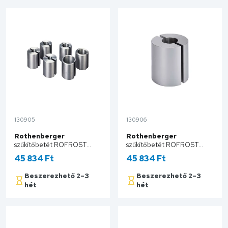
130905
130906
Rothenberger
Rothenberger
szűkítőbetét ROFROST
szűkítőbetét ROFROST
TURBO 1.1/4" – Méret III Cu
TURBO 1.1/4" – Méret V Cu
45 834 Ft
45 834 Ft
15 mm – Fe 1/4" 62212
18 mm – Fe 3/8" 62213
Beszerezhető 2–3
Beszerezhető 2–3
hét
hét
Kosárba
Kosárba