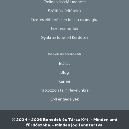
Online vásárlás menete
Szállítási feltételek
Fizetés előtt nézzen bele a csomagba
Fizetési módok
Gyakran Ismételt Kérdések
HASZNOS OLDALAK
Elállás
Blog
Karrier
Iratkozzon fel hírlevelünkre!
ÉMI engedélyek
© 2024 - 2026 Benedek és Társa Kft. - Minden ami
fürdőszoba. - Minden jog fenntartva.