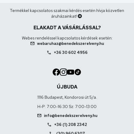
Termékkel kapcsolatos szakmai kérdés esetén hívja közvetlen
áruházainkat!
ELAKADT A VÁSÁRLÁSSAL?
Webes rendeléssel kapcsolatos kérdések esetén:
mail
webaruhaz@benedekszerelveny.hu
call
+36 30 602 4956
ÚJBUDA
1116 Budapest, Kondorosi út 5/a.
H-P: 7:00-16:30 Sz: 7:00-13:00
mail
info@benedekszerelveny.hu
call
+36 (1) 208 2342
call
(30) 960 6307