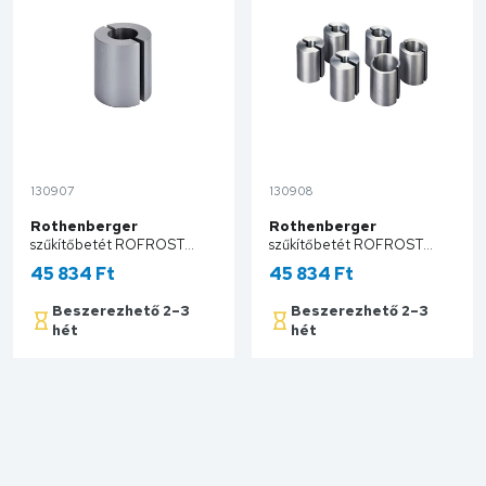
130907
130908
Rothenberger
Rothenberger
szűkítőbetét ROFROST
szűkítőbetét ROFROST
TURBO 1.1/4" – Méret VII Cu
TURBO 1.1/4" – Méret IX Cu
45 834 Ft
45 834 Ft
22 mm – Fe 1/2" 62214
28 mm – Fe 1/4" 62215
Beszerezhető 2–3
Beszerezhető 2–3
hét
hét
Kosárba
Kosárba