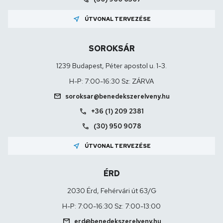
near_me
ÚTVONAL TERVEZÉSE
SOROKSÁR
1239 Budapest, Péter apostol u. 1-3.
H-P: 7:00-16:30 Sz: ZÁRVA
mail
soroksar@benedekszerelveny.hu
call
+36 (1) 209 2381
call
(30) 950 9078
near_me
ÚTVONAL TERVEZÉSE
ÉRD
2030 Érd, Fehérvári út 63/G
H-P: 7:00-16:30 Sz: 7:00-13:00
mail
erd@benedekszerelveny.hu