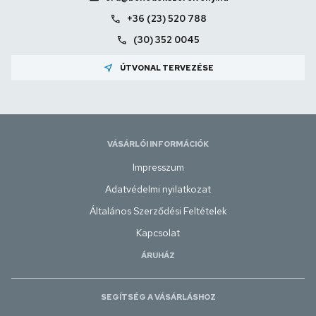
call
+36 (23) 520 788
call
(30) 352 0045
near_me
ÚTVONAL TERVEZÉSE
VÁSÁRLÓI INFORMÁCIÓK
Impresszum
Adatvédelmi nyilatkozat
Általános Szerződési Feltételek
Kapcsolat
ÁRUHÁZ
SEGÍTSÉG A VÁSÁRLÁSHOZ