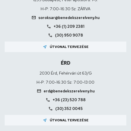
H-P: 7:00-16:30 Sz: ZÁRVA
mail
soroksar@benedekszerelveny.hu
call
+36 (1) 209 2381
call
(30) 950 9078
near_me
ÚTVONAL TERVEZÉSE
ÉRD
2030 Érd, Fehérvári út 63/G
H-P: 7:00-16:30 Sz: 7:00-13:00
mail
erd@benedekszerelveny.hu
call
+36 (23) 520 788
call
(30) 352 0045
near_me
ÚTVONAL TERVEZÉSE