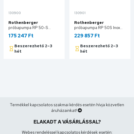
130900
130901
Rothenberger
Rothenberger
próbapumpa RP 50-S
próbapumpa RP 50S Inox
60200
60203
175 247 Ft
229 857 Ft
Beszerezhető 2–3
Beszerezhető 2–3
hét
hét
Kosárba
Kosárba
Termékkel kapcsolatos szakmai kérdés esetén hívja közvetlen
áruházainkat!
ELAKADT A VÁSÁRLÁSSAL?
Webes rendeléssel kapcsolatos kérdések esetén: