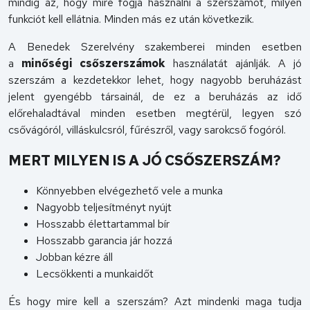
mindig az, hogy mire fogja használni a szerszámot, milyen
funkciót kell ellátnia. Minden más ez után következik.
A Benedek Szerelvény szakemberei minden esetben
a
minőségi csőszerszámok
használatát ajánlják. A jó
szerszám a kezdetekkor lehet, hogy nagyobb beruházást
jelent gyengébb társainál, de ez a beruházás az idő
előrehaladtával minden esetben megtérül, legyen szó
csővágóról, villáskulcsról, fűrészről, vagy sarokcső fogóról.
MERT MILYEN IS A JÓ CSŐSZERSZÁM?
Könnyebben elvégezhető vele a munka
Nagyobb teljesítményt nyújt
Hosszabb élettartammal bír
Hosszabb garancia jár hozzá
Jobban kézre áll
Lecsökkenti a munkaidőt
És hogy mire kell a szerszám? Azt mindenki maga tudja