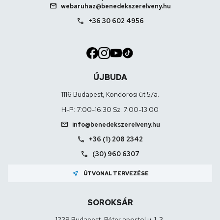
mail
webaruhaz@benedekszerelveny.hu
call
+36 30 602 4956
ÚJBUDA
1116 Budapest, Kondorosi út 5/a.
H-P: 7:00-16:30 Sz: 7:00-13:00
mail
info@benedekszerelveny.hu
call
+36 (1) 208 2342
call
(30) 960 6307
near_me
ÚTVONAL TERVEZÉSE
SOROKSÁR
1239 Budapest, Péter apostol u. 1-3.