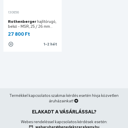
130856
Rothenberger
hajlítórugó,
belső - MSR, 25 / 26 mm
25446
27 800 Ft
1-2 hét
Kosárba
Termékkel kapcsolatos szakmai kérdés esetén hívja közvetlen
áruházainkat!
ELAKADT A VÁSÁRLÁSSAL?
Webes rendeléssel kapcsolatos kérdések esetén:
mail
webaruhaz@benedekszerelveny.hu