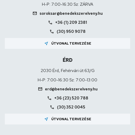
H-P: 7:00-16:30 Sz: ZÁRVA
mail
soroksar@benedekszerelveny.hu
call
+36 (1) 209 2381
call
(30) 950 9078
near_me
ÚTVONAL TERVEZÉSE
ÉRD
2030 Érd, Fehérvári út 63/G
H-P: 7:00-16:30 Sz: 7:00-13:00
mail
erd@benedekszerelveny.hu
call
+36 (23) 520 788
call
(30) 352 0045
near_me
ÚTVONAL TERVEZÉSE