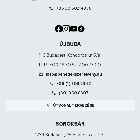
call
+36 30 602 4956
ÚJBUDA
1116 Budapest, Kondorosi út 5/a.
H-P: 7:00-16:30 Sz: 7:00-13:00
mail
info@benedekszerelveny.hu
call
+36 (1) 208 2342
call
(30) 960 6307
near_me
ÚTVONAL TERVEZÉSE
SOROKSÁR
1239 Budapest, Péter apostol u. 1-3.