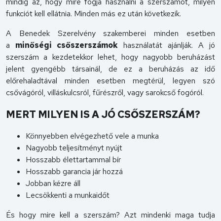
mindig az, hogy mire fogja használni a szerszámot, milyen
funkciót kell ellátnia. Minden más ez után következik.
A Benedek Szerelvény szakemberei minden esetben
a
minőségi csőszerszámok
használatát ajánlják. A jó
szerszám a kezdetekkor lehet, hogy nagyobb beruházást
jelent gyengébb társainál, de ez a beruházás az idő
előrehaladtával minden esetben megtérül, legyen szó
csővágóról, villáskulcsról, fűrészről, vagy sarokcső fogóról.
MERT MILYEN IS A JÓ CSŐSZERSZÁM?
Könnyebben elvégezhető vele a munka
Nagyobb teljesítményt nyújt
Hosszabb élettartammal bír
Hosszabb garancia jár hozzá
Jobban kézre áll
Lecsökkenti a munkaidőt
És hogy mire kell a szerszám? Azt mindenki maga tudja