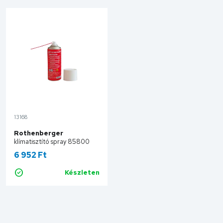
13168
Rothenberger
klímatisztító spray 85800
6 952 Ft
Készleten
Kosárba