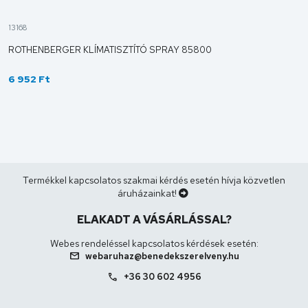
13168
ROTHENBERGER KLÍMATISZTÍTÓ SPRAY 85800
6 952 Ft
Termékkel kapcsolatos szakmai kérdés esetén hívja közvetlen
áruházainkat!
ELAKADT A VÁSÁRLÁSSAL?
Webes rendeléssel kapcsolatos kérdések esetén:
mail
webaruhaz@benedekszerelveny.hu
call
+36 30 602 4956