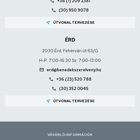
call
+36 (1) 209 2381
call
(30) 950 9078
near_me
ÚTVONAL TERVEZÉSE
ÉRD
2030 Érd, Fehérvári út 63/G
H-P: 7:00-16:30 Sz: 7:00-13:00
mail
erd@benedekszerelveny.hu
call
+36 (23) 520 788
call
(30) 352 0045
near_me
ÚTVONAL TERVEZÉSE
VÁSÁRLÓI INFORMÁCIÓK