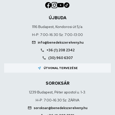
ÚJBUDA
1116 Budapest, Kondorosi út 5/a.
H-P: 7:00-16:30 Sz: 7:00-13:00
mail
info@benedekszerelveny.hu
call
+36 (1) 208 2342
call
(30) 960 6307
near_me
ÚTVONAL TERVEZÉSE
SOROKSÁR
1239 Budapest, Péter apostol u. 1-3.
H-P: 7:00-16:30 Sz: ZÁRVA
mail
soroksar@benedekszerelveny.hu