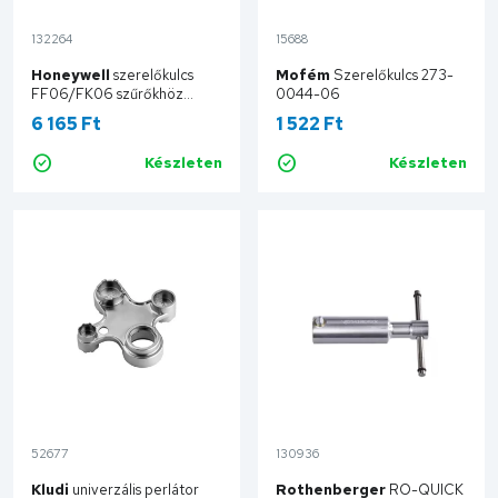
132264
15688
Honeywell
szerelőkulcs
Mofém
Szerelőkulcs 273-
FF06/FK06 szűrőkhöz
0044-06
ZR06F
6 165 Ft
1 522 Ft
Készleten
Készleten
Kosárba
Kosárba
52677
130936
Kludi
univerzális perlátor
Rothenberger
RO-QUICK