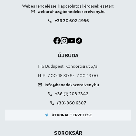
Webes rendeléssel kapcsolatos kérdések esetén:
mail
webaruhaz@benedekszerelveny.hu
call
+36 30 602 4956
ÚJBUDA
1116 Budapest, Kondorosi út 5/a.
H-P: 7:00-16:30 Sz: 7:00-13:00
mail
info@benedekszerelveny.hu
call
+36 (1) 208 2342
call
(30) 960 6307
near_me
ÚTVONAL TERVEZÉSE
SOROKSÁR