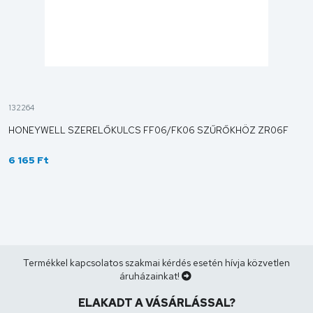
132264
HONEYWELL SZERELŐKULCS FF06/FK06 SZŰRŐKHÖZ ZR06F
6 165 Ft
Termékkel kapcsolatos szakmai kérdés esetén hívja közvetlen
áruházainkat!
ELAKADT A VÁSÁRLÁSSAL?