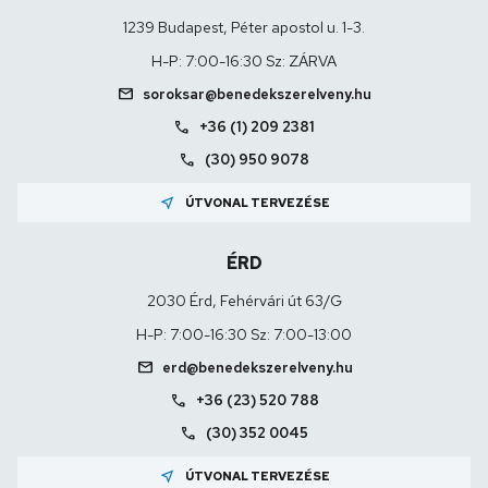
1239 Budapest, Péter apostol u. 1-3.
H-P: 7:00-16:30 Sz: ZÁRVA
mail
soroksar@benedekszerelveny.hu
call
+36 (1) 209 2381
call
(30) 950 9078
near_me
ÚTVONAL TERVEZÉSE
ÉRD
2030 Érd, Fehérvári út 63/G
H-P: 7:00-16:30 Sz: 7:00-13:00
mail
erd@benedekszerelveny.hu
call
+36 (23) 520 788
call
(30) 352 0045
near_me
ÚTVONAL TERVEZÉSE