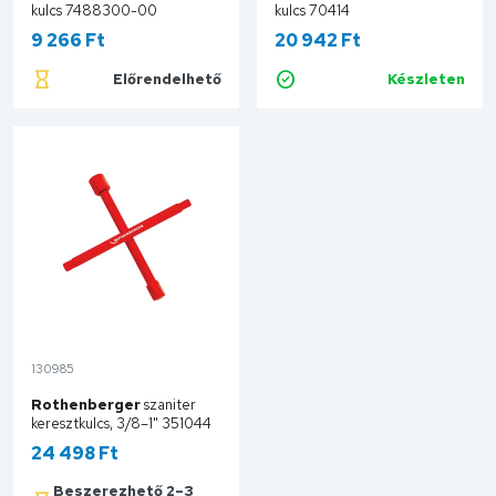
kulcs 7488300-00
kulcs 70414
9 266 Ft
20 942 Ft
Előrendelhető
Készleten
Kosárba
Kosárba
130985
Rothenberger
szaniter
keresztkulcs, 3/8–1" 351044
24 498 Ft
Beszerezhető 2–3