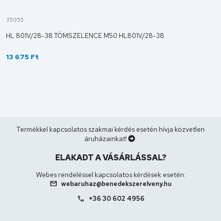
35055
HL 801V/28-38 TÖMSZELENCE M50 HL801V/28-38
13 675 Ft
Termékkel kapcsolatos szakmai kérdés esetén hívja közvetlen
áruházainkat!
ELAKADT A VÁSÁRLÁSSAL?
Webes rendeléssel kapcsolatos kérdések esetén:
mail
webaruhaz@benedekszerelveny.hu
call
+36 30 602 4956