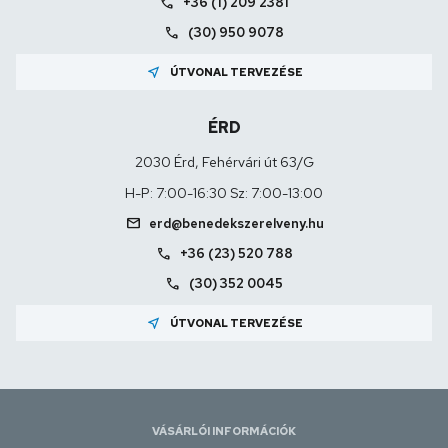
call
+36 (1) 209 2381
call
(30) 950 9078
near_me
ÚTVONAL TERVEZÉSE
ÉRD
2030 Érd, Fehérvári út 63/G
H-P: 7:00-16:30 Sz: 7:00-13:00
mail
erd@benedekszerelveny.hu
call
+36 (23) 520 788
call
(30) 352 0045
near_me
ÚTVONAL TERVEZÉSE
VÁSÁRLÓI INFORMÁCIÓK