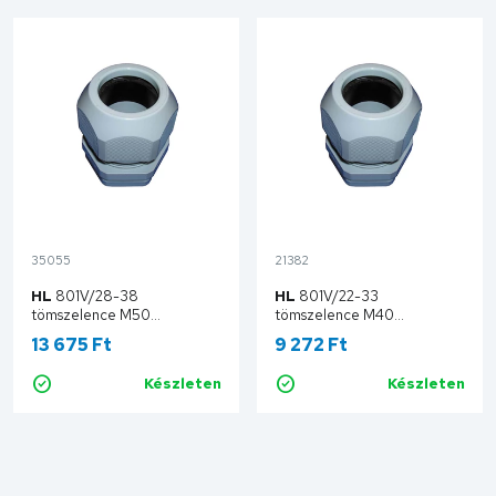
35055
21382
HL
801V/28-38
HL
801V/22-33
tömszelence M50
tömszelence M40
HL801V/28-38
HL801V/22-33
13 675 Ft
9 272 Ft
Készleten
Készleten
Kosárba
Kosárba