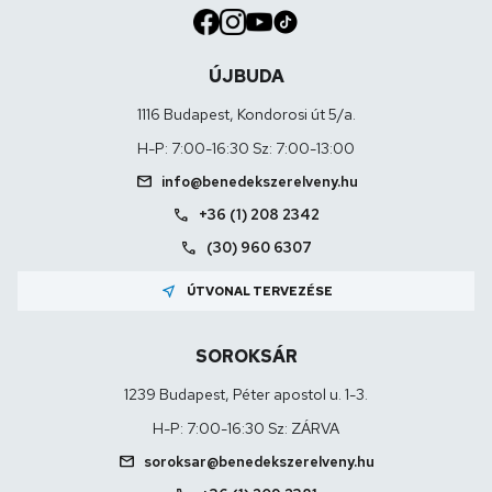
ÚJBUDA
1116 Budapest, Kondorosi út 5/a.
H-P: 7:00-16:30 Sz: 7:00-13:00
mail
info@benedekszerelveny.hu
call
+36 (1) 208 2342
call
(30) 960 6307
near_me
ÚTVONAL TERVEZÉSE
SOROKSÁR
1239 Budapest, Péter apostol u. 1-3.
H-P: 7:00-16:30 Sz: ZÁRVA
mail
soroksar@benedekszerelveny.hu