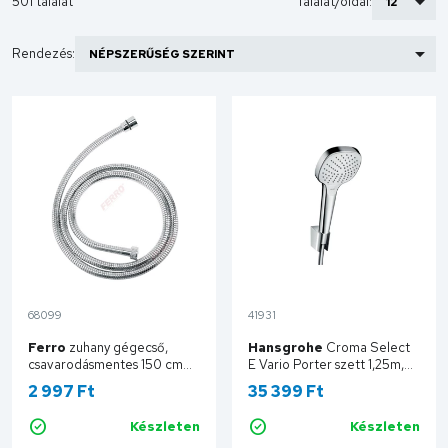
501 találat
Találat/oldal:
Rendezés:
68099
41931
Ferro
zuhany gégecső,
Hansgrohe
Croma Select
csavarodásmentes 150 cm
E Vario Porter szett 1,25m,
W12
króm/fehér 26425400
2 997 Ft
35 399 Ft
Készleten
Készleten
Kosárba
Kosárba