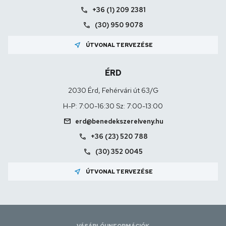
call
+36 (1) 209 2381
call
(30) 950 9078
near_me
ÚTVONAL TERVEZÉSE
ÉRD
2030 Érd, Fehérvári út 63/G
H-P: 7:00-16:30 Sz: 7:00-13:00
mail
erd@benedekszerelveny.hu
call
+36 (23) 520 788
call
(30) 352 0045
near_me
ÚTVONAL TERVEZÉSE