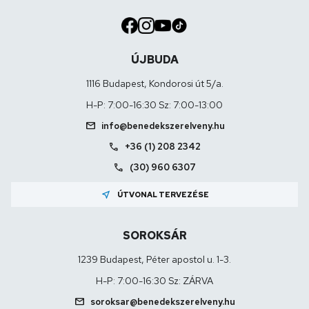
ÚJBUDA
1116 Budapest, Kondorosi út 5/a.
H-P: 7:00-16:30 Sz: 7:00-13:00
mail
info@benedekszerelveny.hu
call
+36 (1) 208 2342
call
(30) 960 6307
near_me
ÚTVONAL TERVEZÉSE
SOROKSÁR
1239 Budapest, Péter apostol u. 1-3.
H-P: 7:00-16:30 Sz: ZÁRVA
mail
soroksar@benedekszerelveny.hu