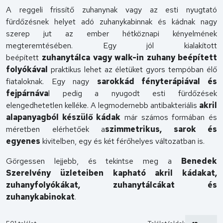
A reggeli frissítő zuhanynak vagy az esti nyugtató
fürdőzésnek helyet adó zuhanykabinnak és kádnak nagy
szerep jut az ember hétköznapi kényelmének
megteremtésében. Egy jól kialakított
beépített
zuhanytálca vagy walk-in zuhany beépített
folyókával
praktikus lehet az életüket gyors tempóban élő
fiataloknak. Egy nagy
sarokkád fényterápiával és
fejpárnáva
l pedig a nyugodt esti fürdőzések
elengedhetetlen kelléke. A legmodernebb antibakteriális
akril
alapanyagból készülő kádak
már számos formában és
méretben elérhetőek a
szimmetrikus, sarok és
egyenes
kivitelben, egy és két férőhelyes változatban is.
Görgessen lejjebb, és tekintse meg a
Benedek
Szerelvény üzleteiben kapható akril kádakat,
zuhanyfolyókákat, zuhanytálcákat és
zuhanykabinokat
.