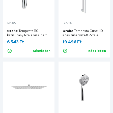
134397
127748
Grohe
Tempesta 110
Grohe
Tempesta Cube 110
kézizuhany 1-féle vízsugárral
sínes zuhanyszett 2-féle
(kerek) 27923003
vízsugárral (szögletes)
6 543 Ft
19 496 Ft
27578003
Készleten
Készleten
Kosárba
Kosárba