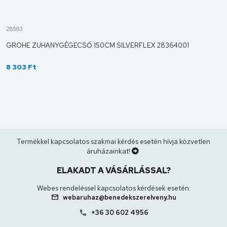
28563
GROHE ZUHANYGÉGECSŐ 150CM SILVERFLEX 28364001
8 303 Ft
Termékkel kapcsolatos szakmai kérdés esetén hívja közvetlen
áruházainkat!
ELAKADT A VÁSÁRLÁSSAL?
Webes rendeléssel kapcsolatos kérdések esetén:
mail
webaruhaz@benedekszerelveny.hu
call
+36 30 602 4956