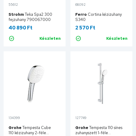
55612
68092
Strohm
Teka Spa2 300
Ferro
Cortina kézizuhany
fejzuhany 790067000
S340
40 890 Ft
2 570 Ft
Készleten
Készleten
Kosárba
Kosárba
134399
127749
Grohe
Tempesta Cube
Grohe
Tempesta 110 sínes
110 kézizuhany 2-féle
zuhanyszett 1-féle