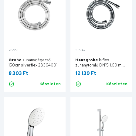
28563
33942
Grohe
zuhanygégecső
Hansgrohe
Isiflex
150cm silverflex 28364001
zuhanytömlő DN15 1,60 m,
króm 28276000
8 303 Ft
12 139 Ft
Készleten
Készleten
Kosárba
Kosárba