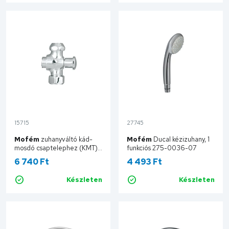
15715
27745
Mofém
zuhanyváltó kád-
Mofém
Ducal kézizuhany, 1
mosdó csaptelephez (KMT)
funkciós 275-0036-07
273-0034-06
6 740 Ft
4 493 Ft
Készleten
Készleten
Kosárba
Kosárba