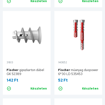
Készleten
Készleten
Kosárba
Kosárba
31813
140852
Fischer
gipszkarton dübel
Fischer
műanyag duopower
GK 52389
6*30 LD 535453
142 Ft
52 Ft
Készleten
Készleten
Kosárba
Kosárba