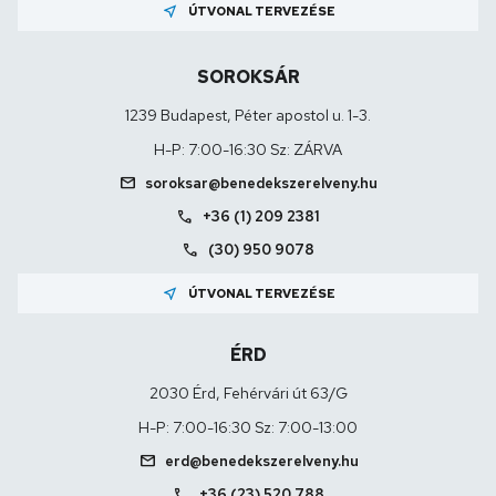
near_me
ÚTVONAL TERVEZÉSE
SOROKSÁR
1239 Budapest, Péter apostol u. 1-3.
H-P: 7:00-16:30 Sz: ZÁRVA
mail
soroksar@benedekszerelveny.hu
call
+36 (1) 209 2381
call
(30) 950 9078
near_me
ÚTVONAL TERVEZÉSE
ÉRD
2030 Érd, Fehérvári út 63/G
H-P: 7:00-16:30 Sz: 7:00-13:00
mail
erd@benedekszerelveny.hu
call
+36 (23) 520 788