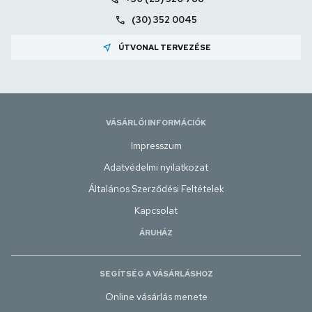
call
(30) 352 0045
near_me
ÚTVONAL TERVEZÉSE
VÁSÁRLÓI INFORMÁCIÓK
Impresszum
Adatvédelmi nyilatkozat
Általános Szerződési Feltételek
Kapcsolat
ÁRUHÁZ
SEGÍTSÉG A VÁSÁRLÁSHOZ
Online vásárlás menete