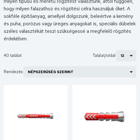
milyen típusú és méretű rögzítést választunk, attól függően,
hogy milyen falazathoz és rögzítési célra használjuk őket. A
sokféle építőanyag, amellyel dolgozunk, beleértve a kemény
és puha, porózus vagy üreges anyagokat is, speciális dübelek
széles választékát teszi szükségessé a megfelelő rögzítés
érdekében.
40 találat
Találat/oldal:
Rendezés: