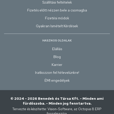
Szállítási feltételek
Fizetés előtt nézzen bele a csomagba
Fizetési módok
Gyakran Ismételt Kérdések
HASZNOS OLDALAK
Elállás
Blog
Karrier
Iratkozzon fel hírlevelünkre!
ÉMI engedélyek
© 2024 - 2026 Benedek és Társa Kft. - Minden ami
fürdőszoba. - Minden jog fenntartva.
Tervezte és készítette:
Vision-Software, az Octopus 8 ERP
forgalmazója
.