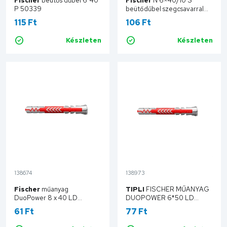
Fischer
beütős dűbel 6*40
Fischer
N 6×40/10 S
P 50339
beütődűbel szegcsavarral
50354
115 Ft
106 Ft
Készleten
Készleten
Kosárba
Kosárba
138674
138973
Fischer
műanyag
TIPLI
FISCHER MŰANYAG
DuoPower 8 x 40 LD
DUOPOWER 6*50 LD
535455
(538240: utódterméke)
61 Ft
77 Ft