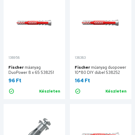
138958
138383
Fischer
máanyag
Fischer
műanyag duopower
DuoPower 8 x 65 538251
10*80 DIY dübel 538252
96 Ft
164 Ft
Készleten
Készleten
Kosárba
Kosárba