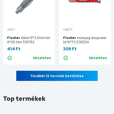
31827
138675
Fischer
dübel 6*3,0mm hm
Fischer
műanyag duopower
6*65 fém 519782
ld 14*70 538254
414 Ft
309 Ft
Készleten
Készleten
Kosárba
Kosárba
További 12 termék betöltése
Top termékek