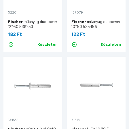
52201
137079
Fischer
műanyag duopower
Fischer
műanyag duopower
12*60 538253
10*50 535456
182 Ft
122 Ft
Készleten
Készleten
Kosárba
Kosárba
134882
31315