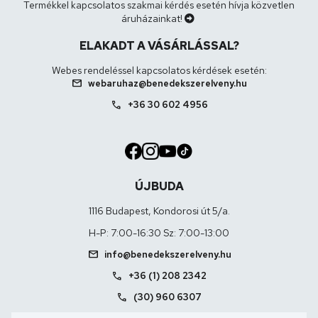
Termékkel kapcsolatos szakmai kérdés esetén hívja közvetlen
áruházainkat!
ELAKADT A VÁSÁRLÁSSAL?
Webes rendeléssel kapcsolatos kérdések esetén:
mail
webaruhaz@benedekszerelveny.hu
call
+36 30 602 4956
ÚJBUDA
1116 Budapest, Kondorosi út 5/a.
H-P: 7:00-16:30 Sz: 7:00-13:00
mail
info@benedekszerelveny.hu
call
+36 (1) 208 2342
call
(30) 960 6307