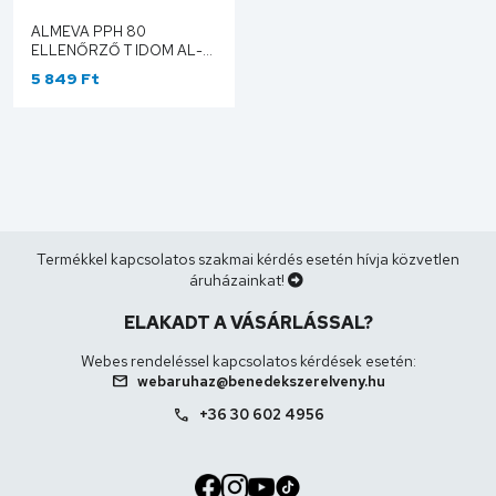
ALMEVA PPH 80
ELLENŐRZŐ T IDOM AL-
PPUTD8
5 849 Ft
Termékkel kapcsolatos szakmai kérdés esetén hívja közvetlen
áruházainkat!
ELAKADT A VÁSÁRLÁSSAL?
Webes rendeléssel kapcsolatos kérdések esetén:
mail
webaruhaz@benedekszerelveny.hu
call
+36 30 602 4956