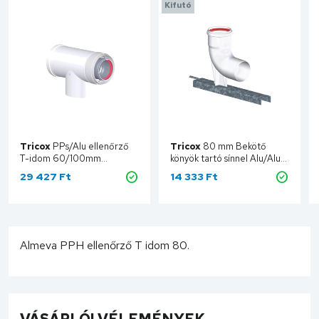
Kifutó
Tricox
PPs/Alu ellenőrző
Tricox
80 mm Bekötő
T-idom 60/100mm
könyök tartó sínnel Alu/Alu
PAET50C
ABK20
29 427 Ft
14 333 Ft
Kosárba
Kosárba
Almeva PPH ellenőrző T idom 80.
VÁSÁRLÓI VÉLEMÉNYEK