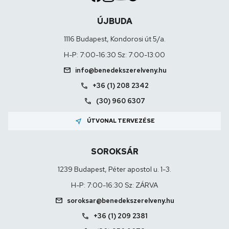
ÚJBUDA
1116 Budapest, Kondorosi út 5/a.
H-P: 7:00-16:30 Sz: 7:00-13:00
mail
info@benedekszerelveny.hu
call
+36 (1) 208 2342
call
(30) 960 6307
near_me
ÚTVONAL TERVEZÉSE
SOROKSÁR
1239 Budapest, Péter apostol u. 1-3.
H-P: 7:00-16:30 Sz: ZÁRVA
mail
soroksar@benedekszerelveny.hu
call
+36 (1) 209 2381