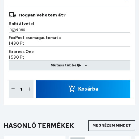
Hogyan vehetem át?
Bolti átvétel
ingyenes
FoxPost csomagautomata
1 490 Ft
Express One
1 590 Ft
MPL Kiszállítás
2 599 Ft
CS-Sprint
7 990 Ft
Kosárba
HASONLÓ TERMÉKEK
MEGNÉZEM MINDET