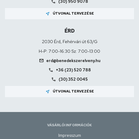
call
(30) 950 9078
near_me
ÚTVONAL TERVEZÉSE
ÉRD
2030 Érd, Fehérvári út 63/G
H-P: 7:00-16:30 Sz: 7:00-13:00
mail
erd@benedekszerelveny.hu
call
+36 (23) 520 788
call
(30) 352 0045
near_me
ÚTVONAL TERVEZÉSE
VÁSÁRLÓI INFORMÁCIÓK
Impresszum