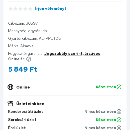
Írjon véleményt!
Cikkszám:
30597
Mennyiségi egység:
db
Gyártói cikkszám:
AL-PPUTD8
Márka:
Almeva
Fogyasztói garancia:
Jogszabály szerint, ársávos
Online ár:
5 849
Ft
Online
Készleten
Üzleteinkben
Kondorosi úti üzlet
Nincs készleten
Soroksári üzlet
Készleten
Érdi üzlet
Nincs készleten