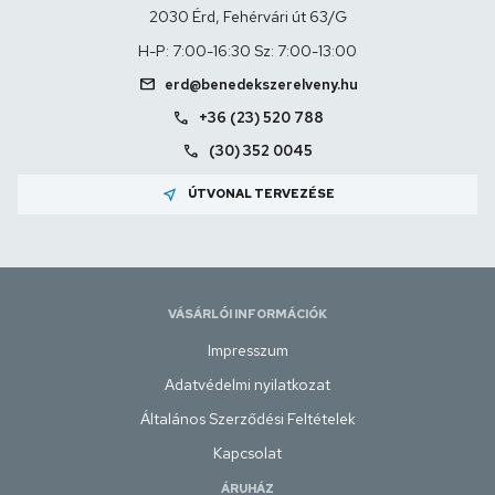
2030 Érd, Fehérvári út 63/G
H-P: 7:00-16:30 Sz: 7:00-13:00
mail
erd@benedekszerelveny.hu
call
+36 (23) 520 788
call
(30) 352 0045
near_me
ÚTVONAL TERVEZÉSE
VÁSÁRLÓI INFORMÁCIÓK
Impresszum
Adatvédelmi nyilatkozat
Általános Szerződési Feltételek
Kapcsolat
ÁRUHÁZ