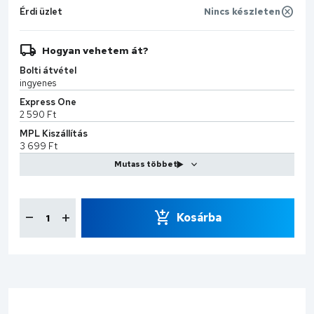
Érdi üzlet
Nincs készleten
Hogyan vehetem át?
Bolti átvétel
ingyenes
Express One
2 590 Ft
MPL Kiszállítás
3 699 Ft
CS-Sprint
7 990 Ft
Kosárba