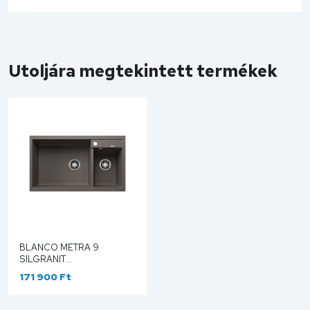
Utoljára megtekintett termékek
BLANCO METRA 9
SILGRANIT
MOSOGATÓTÁLCA,
171 900 Ft
VULKÁNSZÜRKE,
EXCENTER NÉLKÜL
527304