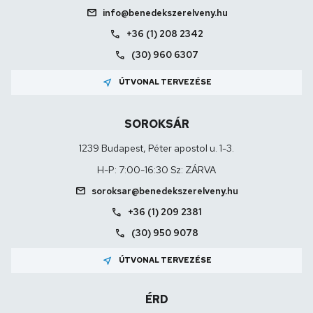
mail
info@benedekszerelveny.hu
call
+36 (1) 208 2342
call
(30) 960 6307
near_me
ÚTVONAL TERVEZÉSE
SOROKSÁR
1239 Budapest, Péter apostol u. 1-3.
H-P: 7:00-16:30 Sz: ZÁRVA
mail
soroksar@benedekszerelveny.hu
call
+36 (1) 209 2381
call
(30) 950 9078
near_me
ÚTVONAL TERVEZÉSE
ÉRD