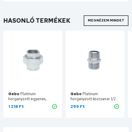
HASONLÓ TERMÉKEK
MEGNÉZEM MINDET
Gebo
Platinum
Gebo
Platinum
horganyzott egyenes,
horganyzott közcsavar 1/2"
laposan tömítő hollander
280-4V
1 218 Ft
299 Ft
BB 1/2" 330-4V
Kosárba
Kosárba