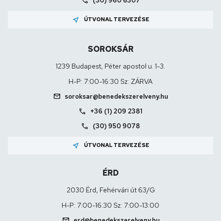
call
(30) 960 6307
near_me
ÚTVONAL TERVEZÉSE
SOROKSÁR
1239 Budapest, Péter apostol u. 1-3.
H-P: 7:00-16:30 Sz: ZÁRVA
mail
soroksar@benedekszerelveny.hu
call
+36 (1) 209 2381
call
(30) 950 9078
near_me
ÚTVONAL TERVEZÉSE
ÉRD
2030 Érd, Fehérvári út 63/G
H-P: 7:00-16:30 Sz: 7:00-13:00
mail
erd@benedekszerelveny.hu