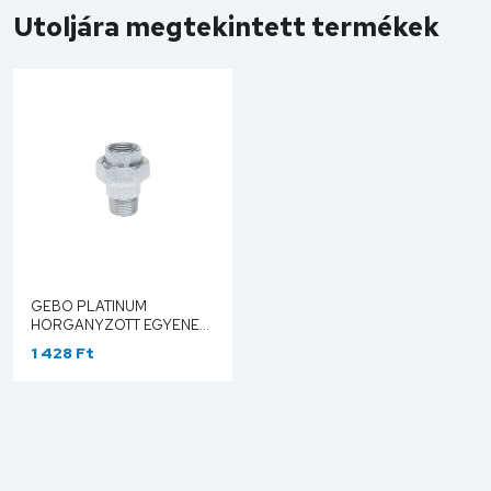
Utoljára megtekintett termékek
GEBO PLATINUM
HORGANYZOTT EGYENES,
LAPOSAN TÖMÍTŐ
1 428 Ft
HOLLANDER KB 1/2" 331-
4V