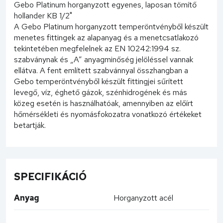
Gebo Platinum horganyzott egyenes, laposan tömítő
hollander KB 1/2"
A Gebo Platinum horganyzott temperöntvényből készült
menetes fittingek az alapanyag és a menetcsatlakozó
tekintetében megfelelnek az EN 10242:1994 sz.
szabványnak és „A” anyagminőség jelöléssel vannak
ellátva. A fent említett szabvánnyal összhangban a
Gebo temperöntvényből készült fittingjei sűrített
levegő, víz, éghető gázok, szénhidrogének és más
közeg esetén is használhatóak, amennyiben az előírt
hőmérsékleti és nyomásfokozatra vonatkozó értékeket
betartják.
SPECIFIKÁCIÓ
Anyag
Horganyzott acél