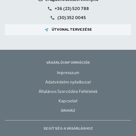
call
+36 (23) 520 788
call
(30) 352 0045
near_me
ÚTVONAL TERVEZÉSE
VÁSÁRLÓI INFORMÁCIÓK
Impresszum
Adatvédelmi nyilatkozat
Általános Szerződési Feltételek
Kapcsolat
ÁRUHÁZ
SEGÍTSÉG A VÁSÁRLÁSHOZ