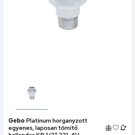
Gebo
Platinum horganyzott
egyenes, laposan tömítő
hollander KB 1/2" 331-4V