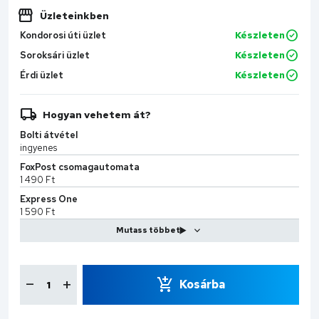
Üzleteinkben
Kondorosi úti üzlet
Készleten
Soroksári üzlet
Készleten
Érdi üzlet
Készleten
Hogyan vehetem át?
Bolti átvétel
ingyenes
FoxPost csomagautomata
1 490 Ft
Express One
1 590 Ft
MPL Kiszállítás
2 599 Ft
CS-Sprint
7 990 Ft
Kosárba