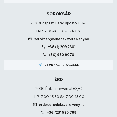
SOROKSÁR
1239 Budapest, Péter apostol u. 1-3.
H-P: 7:00-16:30 Sz: ZÁRVA
mail
soroksar@benedekszerelveny.hu
call
+36 (1) 209 2381
call
(30) 950 9078
near_me
ÚTVONAL TERVEZÉSE
ÉRD
2030 Érd, Fehérvári út 63/G
H-P: 7:00-16:30 Sz: 7:00-13:00
mail
erd@benedekszerelveny.hu
call
+36 (23) 520 788