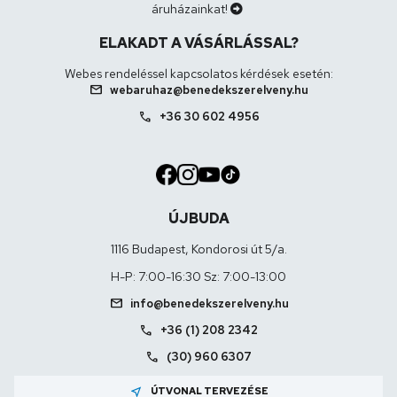
áruházainkat!
ELAKADT A VÁSÁRLÁSSAL?
Webes rendeléssel kapcsolatos kérdések esetén:
mail
webaruhaz@benedekszerelveny.hu
call
+36 30 602 4956
ÚJBUDA
1116 Budapest, Kondorosi út 5/a.
H-P: 7:00-16:30 Sz: 7:00-13:00
mail
info@benedekszerelveny.hu
call
+36 (1) 208 2342
call
(30) 960 6307
near_me
ÚTVONAL TERVEZÉSE