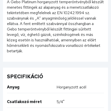
A Gebo Platinum horganyzott temperöntvényből készült
menetes fittingek az alapanyag és a menetcsatlakozó
tekintetében megfelelnek az EN 10242:1994 sz.
szabványnak és „A” anyagminőség jelöléssel vannak
ellátva. A fent említett szabvánnyal összhangban a
Gebo temperöntvényből készült fittingjei sűrített
levegő, víz, éghető gázok, szénhidrogének és más
közeg esetén is használhatóak, amennyiben az előírt
hőmérsékleti és nyomásfokozatra vonatkozó értékeket
betartják.
SPECIFIKÁCIÓ
Anyag
Horganyzott acél
Csatlakozó méret
5/4"