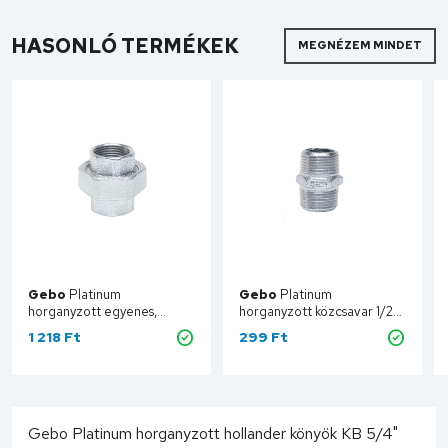
HASONLÓ TERMÉKEK
MEGNÉZEM MINDET
Gebo
Platinum
Gebo
Platinum
horganyzott egyenes,
horganyzott közcsavar 1/2"
laposan tömítő hollander
280-4V
1 218 Ft
299 Ft
BB 1/2" 330-4V
Kosárba
Kosárba
Gebo Platinum horganyzott hollander könyök KB 5/4"