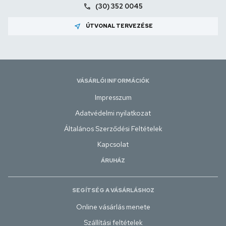
call
(30) 352 0045
near_me
ÚTVONAL TERVEZÉSE
VÁSÁRLÓI INFORMÁCIÓK
Impresszum
Adatvédelmi nyilatkozat
Általános Szerződési Feltételek
Kapcsolat
ÁRUHÁZ
SEGÍTSÉG A VÁSÁRLÁSHOZ
Online vásárlás menete
Szállítási feltételek