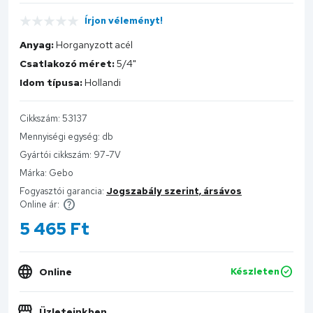
Írjon véleményt!
Anyag:
Horganyzott acél
Csatlakozó méret:
5/4"
Idom típusa:
Hollandi
Cikkszám:
53137
Mennyiségi egység:
db
Gyártói cikkszám:
97-7V
Márka:
Gebo
Fogyasztói garancia:
Jogszabály szerint, ársávos
Online ár:
5 465
Ft
Online
Készleten
Üzleteinkben