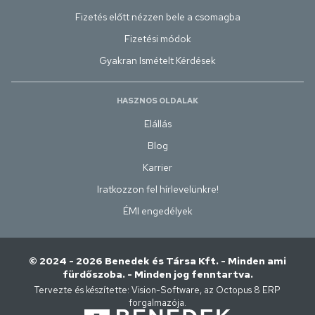
Fizetés előtt nézzen bele a csomagba
Fizetési módok
Gyakran Ismételt Kérdések
HASZNOS OLDALAK
Elállás
Blog
Karrier
Iratkozzon fel hírlevelünkre!
ÉMI engedélyek
© 2024 - 2026 Benedek és Társa Kft. - Minden ami
fürdőszoba. - Minden jog fenntartva.
Tervezte és készítette:
Vision-Software, az Octopus 8 ERP
forgalmazója
.