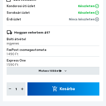
Kondorosi úti üzlet
Készleten
Soroksári üzlet
Készleten
Érdi üzlet
Nincs készleten
Hogyan vehetem át?
Bolti átvétel
ingyenes
FoxPost csomagautomata
1 490 Ft
Express One
1 590 Ft
MPL Kiszállítás
2 599 Ft
CS-Sprint
7 990 Ft
Kosárba