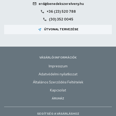
mail
erd@benedekszerelveny.hu
call
+36 (23) 520 788
call
(30) 352 0045
near_me
ÚTVONAL TERVEZÉSE
VÁSÁRLÓI INFORMÁCIÓK
Impresszum
Adatvédelmi nyilatkozat
Általános Szerződési Feltételek
Kapcsolat
ÁRUHÁZ
SEGÍTSÉG A VÁSÁRLÁSHOZ