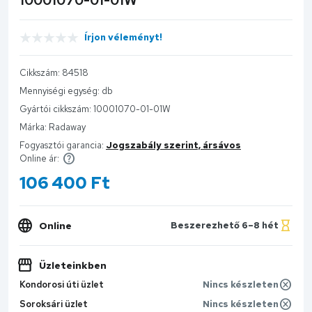
Írjon véleményt!
Cikkszám:
84518
Mennyiségi egység:
db
Gyártói cikkszám:
10001070-01-01W
Márka:
Radaway
Fogyasztói garancia:
Jogszabály szerint, ársávos
Online ár:
106 400
Ft
Online
Beszerezhető 6–8 hét
Üzleteinkben
Kondorosi úti üzlet
Nincs készleten
Soroksári üzlet
Nincs készleten