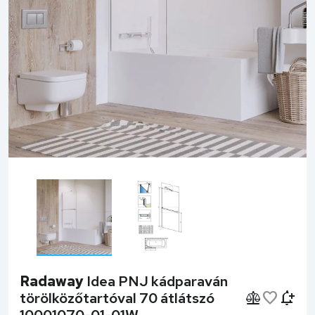
Radaway
Idea PNJ kádparaván
törölközőtartóval 70 átlátszó
10001070-01-01W