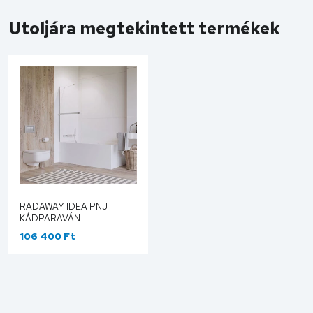
Utoljára megtekintett termékek
RADAWAY IDEA PNJ
KÁDPARAVÁN
TÖRÖLKÖZŐTARTÓVAL
106 400 Ft
70 ÁTLÁTSZÓ 10001070-
01-01W