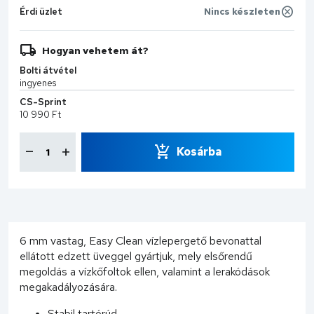
Érdi üzlet
Nincs készleten
Hogyan vehetem át?
Bolti átvétel
ingyenes
CS-Sprint
10 990 Ft
Kosárba
6 mm vastag, Easy Clean vízlepergető bevonattal
ellátott edzett üveggel gyártjuk, mely elsőrendű
megoldás a vízkőfoltok ellen, valamint a lerakódások
megakadályozására.
Stabil tartórúd.