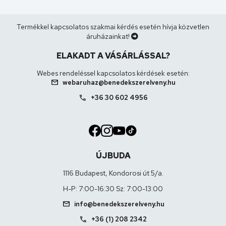
Termékkel kapcsolatos szakmai kérdés esetén hívja közvetlen
áruházainkat!
ELAKADT A VÁSÁRLÁSSAL?
Webes rendeléssel kapcsolatos kérdések esetén:
mail
webaruhaz@benedekszerelveny.hu
call
+36 30 602 4956
ÚJBUDA
1116 Budapest, Kondorosi út 5/a.
H-P: 7:00-16:30 Sz: 7:00-13:00
mail
info@benedekszerelveny.hu
call
+36 (1) 208 2342