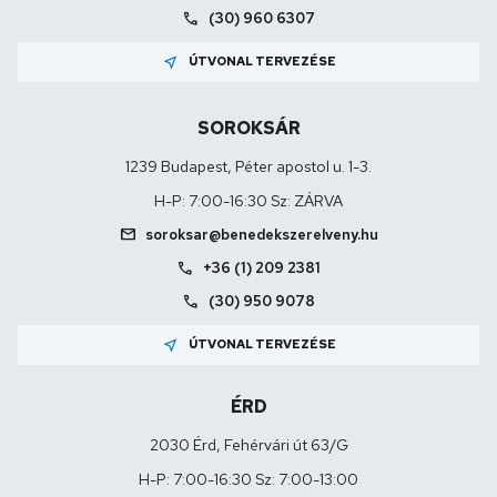
call
(30) 960 6307
near_me
ÚTVONAL TERVEZÉSE
SOROKSÁR
1239 Budapest, Péter apostol u. 1-3.
H-P: 7:00-16:30 Sz: ZÁRVA
mail
soroksar@benedekszerelveny.hu
call
+36 (1) 209 2381
call
(30) 950 9078
near_me
ÚTVONAL TERVEZÉSE
ÉRD
2030 Érd, Fehérvári út 63/G
H-P: 7:00-16:30 Sz: 7:00-13:00