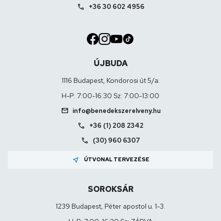
call
+36 30 602 4956
ÚJBUDA
1116 Budapest, Kondorosi út 5/a.
H-P: 7:00-16:30 Sz: 7:00-13:00
mail
info@benedekszerelveny.hu
call
+36 (1) 208 2342
call
(30) 960 6307
near_me
ÚTVONAL TERVEZÉSE
SOROKSÁR
1239 Budapest, Péter apostol u. 1-3.