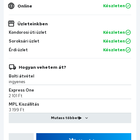
Online
Készleten
Üzleteinkben
Kondorosi úti üzlet
Készleten
Soroksári üzlet
Készleten
Érdi üzlet
Készleten
Hogyan vehetem át?
Bolti átvétel
ingyenes
Express One
2 101 Ft
MPL Kiszállítás
3 199 Ft
CS-Sprint
7 990 Ft