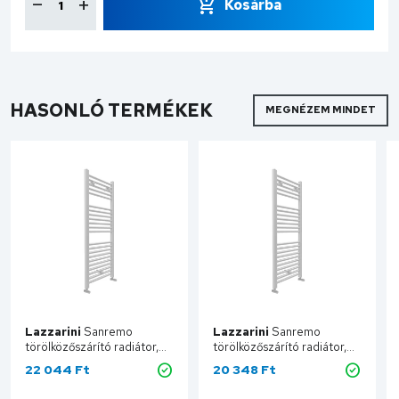
Kosárba
HASONLÓ TERMÉKEK
MEGNÉZEM MINDET
Lazzarini
Sanremo
Lazzarini
Sanremo
törölközőszárító radiátor,
törölközőszárító radiátor,
egyenes, fehér 600x690
egyenes, fehér 500x690
22 044 Ft
20 348 Ft
mm 386473
mm 386471
Kosárba
Kosárba