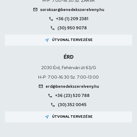
H-P: 7:00-16:30 Sz: ZÁRVA
mail
soroksar@benedekszerelveny.hu
call
+36 (1) 209 2381
call
(30) 950 9078
near_me
ÚTVONAL TERVEZÉSE
ÉRD
2030 Érd, Fehérvári út 63/G
H-P: 7:00-16:30 Sz: 7:00-13:00
mail
erd@benedekszerelveny.hu
call
+36 (23) 520 788
call
(30) 352 0045
near_me
ÚTVONAL TERVEZÉSE