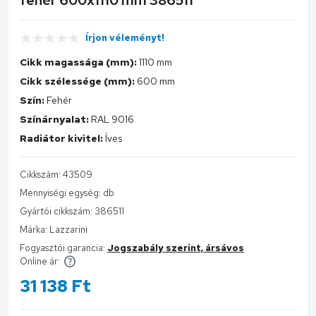
Írjon véleményt!
Cikk magassága (mm):
1110 mm
Cikk szélessége (mm):
600 mm
Szín:
Fehér
Színárnyalat:
RAL 9016
Radiátor kivitel:
Íves
Cikkszám:
43509
Mennyiségi egység:
db
Gyártói cikkszám:
386511
Márka:
Lazzarini
Fogyasztói garancia:
Jogszabály szerint, ársávos
Online ár:
31 138
Ft