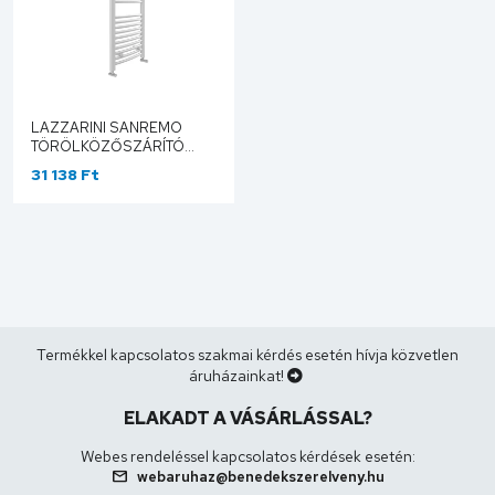
LAZZARINI SANREMO
TÖRÖLKÖZŐSZÁRÍTÓ
RADIÁTOR, ÍVES, FEHÉR
31 138 Ft
600X1110 MM 386511
Termékkel kapcsolatos szakmai kérdés esetén hívja közvetlen
áruházainkat!
ELAKADT A VÁSÁRLÁSSAL?
Webes rendeléssel kapcsolatos kérdések esetén:
mail
webaruhaz@benedekszerelveny.hu