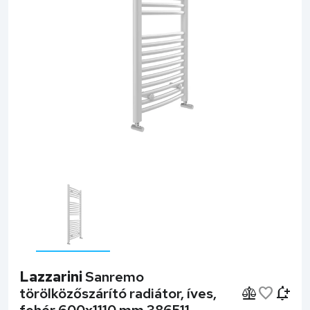
Lazzarini
Sanremo
törölközőszárító radiátor, íves,
fehér 600x1110 mm 386511