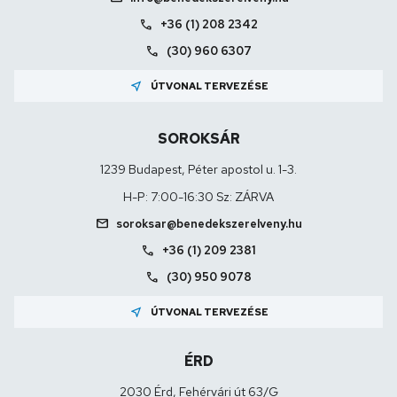
call
+36 (1) 208 2342
call
(30) 960 6307
near_me
ÚTVONAL TERVEZÉSE
SOROKSÁR
1239 Budapest, Péter apostol u. 1-3.
H-P: 7:00-16:30 Sz: ZÁRVA
mail
soroksar@benedekszerelveny.hu
call
+36 (1) 209 2381
call
(30) 950 9078
near_me
ÚTVONAL TERVEZÉSE
ÉRD
2030 Érd, Fehérvári út 63/G