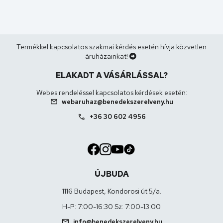
Termékkel kapcsolatos szakmai kérdés esetén hívja közvetlen
áruházainkat!
ELAKADT A VÁSÁRLÁSSAL?
Webes rendeléssel kapcsolatos kérdések esetén:
mail
webaruhaz@benedekszerelveny.hu
call
+36 30 602 4956
ÚJBUDA
1116 Budapest, Kondorosi út 5/a.
H-P: 7:00-16:30 Sz: 7:00-13:00
mail
info@benedekszerelveny.hu