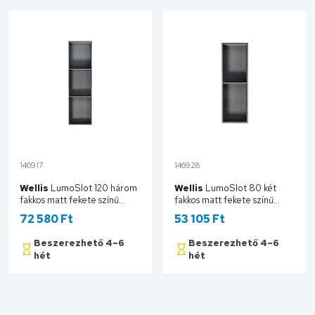
146917
146928
Wellis
LumoSlot 120 három
Wellis
LumoSlot 80 két
fakkos matt fekete színű
fakkos matt fekete színű
polcos falfülke, LED
polcos falfülke, LED
72 580 Ft
53 105 Ft
világítással WE00161
világítással WE00160
Beszerezhető 4–6
Beszerezhető 4–6
hét
hét
Kosárba
Kosárba