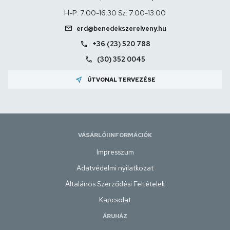
H-P: 7:00-16:30 Sz: 7:00-13:00
mail
erd@benedekszerelveny.hu
call
+36 (23) 520 788
call
(30) 352 0045
near_me
ÚTVONAL TERVEZÉSE
VÁSÁRLÓI INFORMÁCIÓK
Impresszum
Adatvédelmi nyilatkozat
Általános Szerződési Feltételek
Kapcsolat
ÁRUHÁZ