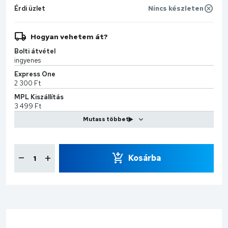
Érdi üzlet
Nincs készleten
Hogyan vehetem át?
Bolti átvétel
ingyenes
Express One
2 300 Ft
MPL Kiszállítás
3 499 Ft
CS-Sprint
7 990 Ft
Kosárba