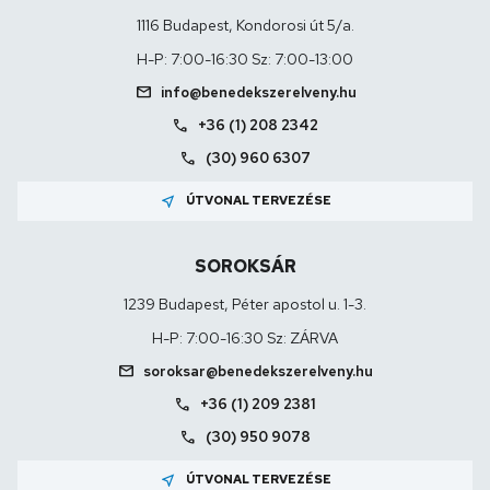
1116 Budapest, Kondorosi út 5/a.
H-P: 7:00-16:30 Sz: 7:00-13:00
mail
info@benedekszerelveny.hu
call
+36 (1) 208 2342
call
(30) 960 6307
near_me
ÚTVONAL TERVEZÉSE
SOROKSÁR
1239 Budapest, Péter apostol u. 1-3.
H-P: 7:00-16:30 Sz: ZÁRVA
mail
soroksar@benedekszerelveny.hu
call
+36 (1) 209 2381
call
(30) 950 9078
near_me
ÚTVONAL TERVEZÉSE