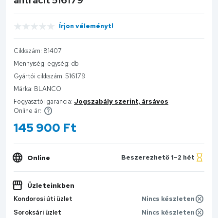
Írjon véleményt!
Cikkszám:
81407
Mennyiségi egység:
db
Gyártói cikkszám:
516179
Márka:
BLANCO
Fogyasztói garancia:
Jogszabály szerint, ársávos
Online ár:
145 900
Ft
Online
Beszerezhető 1–2 hét
Üzleteinkben
Kondorosi úti üzlet
Nincs készleten
Soroksári üzlet
Nincs készleten