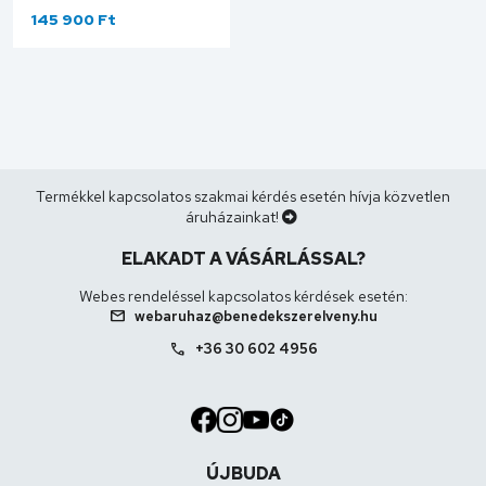
MOSOGATÓTÁLCA
145 900 Ft
EXCENTER NÉLKÜL,
ANTRACIT 516179
Termékkel kapcsolatos szakmai kérdés esetén hívja közvetlen
áruházainkat!
ELAKADT A VÁSÁRLÁSSAL?
Webes rendeléssel kapcsolatos kérdések esetén:
mail
webaruhaz@benedekszerelveny.hu
call
+36 30 602 4956
ÚJBUDA