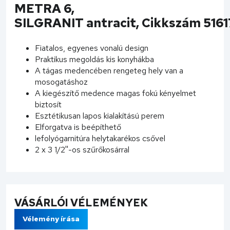
METRA 6,
SILGRANIT antracit, Cikkszám 516
Fiatalos, egyenes vonalú design
Praktikus megoldás kis konyhákba
A tágas medencében rengeteg hely van a
mosogatáshoz
A kiegészítő medence magas fokú kényelmet
biztosít
Esztétikusan lapos kialakítású perem
Elforgatva is beépíthető
lefolyógarnitúra helytakarékos csővel
2 x 3 1/2''-os szűrőkosárral
VÁSÁRLÓI VÉLEMÉNYEK
Vélemény írása