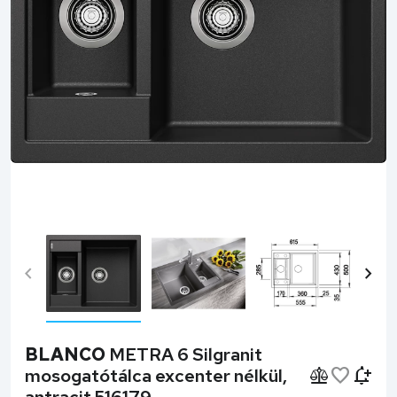
chevron_left
chevron_right
BLANCO
METRA 6 Silgranit
mosogatótálca excenter nélkül,
antracit 516179