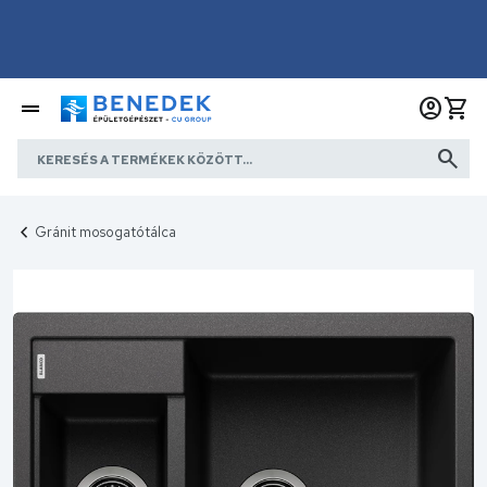
Gránit mosogatótálca