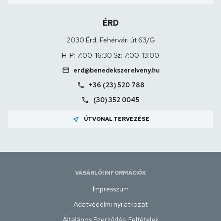
ÉRD
2030 Érd, Fehérvári út 63/G
H-P: 7:00-16:30 Sz: 7:00-13:00
mail
erd@benedekszerelveny.hu
call
+36 (23) 520 788
call
(30) 352 0045
near_me
ÚTVONAL TERVEZÉSE
VÁSÁRLÓI INFORMÁCIÓK
Impresszum
Adatvédelmi nyilatkozat
Általános Szerződési Feltételek