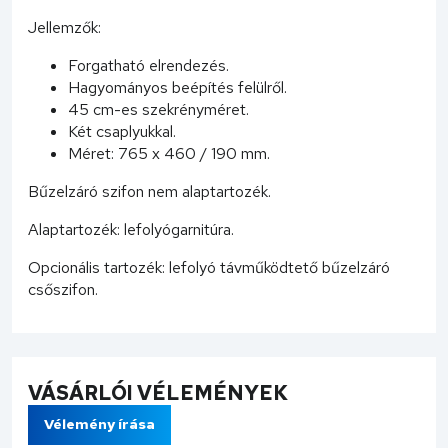
Jellemzők:
Forgatható elrendezés.
Hagyományos beépítés felülről.
45 cm-es szekrényméret.
Két csaplyukkal.
Méret: 765 x 460 / 190 mm.
Bűzelzáró szifon nem alaptartozék.
Alaptartozék: lefolyógarnitúra.
Opcionális tartozék: lefolyó távműködtető bűzelzáró
csőszifon.
VÁSÁRLÓI VÉLEMÉNYEK
Vélemény írása