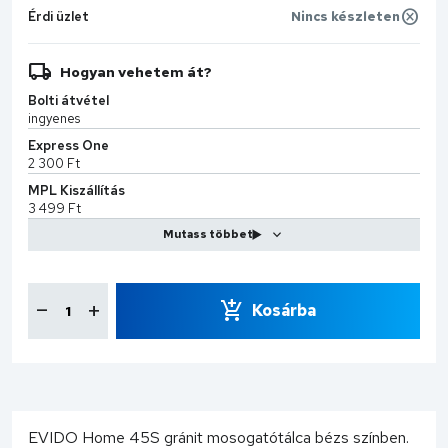
Érdi üzlet
Nincs készleten
Hogyan vehetem át?
Bolti átvétel
ingyenes
Express One
2 300 Ft
MPL Kiszállítás
3 499 Ft
CS-Sprint
7 990 Ft
Kosárba
EVIDO Home 45S gránit mosogatótálca bézs színben.