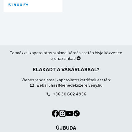
BÉZS 105546
51 900 Ft
Termékkel kapcsolatos szakmai kérdés esetén hívja közvetlen
áruházainkat!
ELAKADT A VÁSÁRLÁSSAL?
Webes rendeléssel kapcsolatos kérdések esetén:
mail
webaruhaz@benedekszerelveny.hu
call
+36 30 602 4956
ÚJBUDA