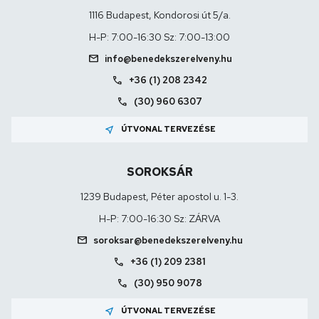
1116 Budapest, Kondorosi út 5/a.
H-P: 7:00-16:30 Sz: 7:00-13:00
mail
info@benedekszerelveny.hu
call
+36 (1) 208 2342
call
(30) 960 6307
near_me
ÚTVONAL TERVEZÉSE
SOROKSÁR
1239 Budapest, Péter apostol u. 1-3.
H-P: 7:00-16:30 Sz: ZÁRVA
mail
soroksar@benedekszerelveny.hu
call
+36 (1) 209 2381
call
(30) 950 9078
near_me
ÚTVONAL TERVEZÉSE