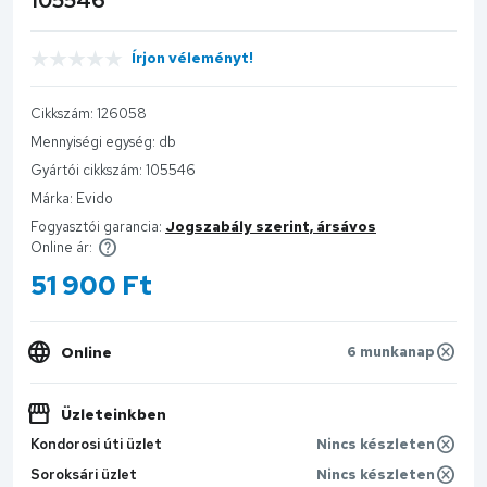
Írjon véleményt!
Cikkszám:
126058
Mennyiségi egység:
db
Gyártói cikkszám:
105546
Márka:
Evido
Fogyasztói garancia:
Jogszabály szerint, ársávos
Online ár:
51 900
Ft
Online
6 munkanap
Üzleteinkben
Kondorosi úti üzlet
Nincs készleten
Soroksári üzlet
Nincs készleten