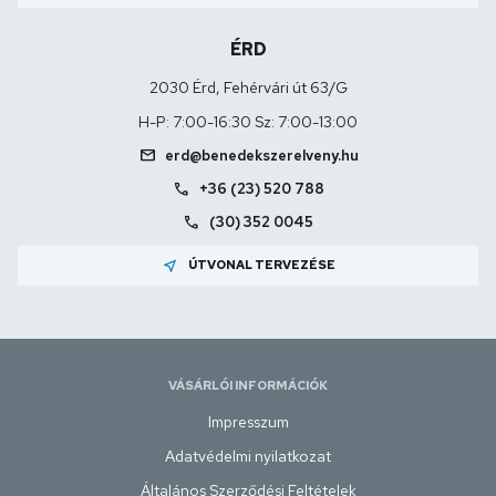
ÉRD
2030 Érd, Fehérvári út 63/G
H-P: 7:00-16:30 Sz: 7:00-13:00
mail
erd@benedekszerelveny.hu
call
+36 (23) 520 788
call
(30) 352 0045
near_me
ÚTVONAL TERVEZÉSE
VÁSÁRLÓI INFORMÁCIÓK
Impresszum
Adatvédelmi nyilatkozat
Általános Szerződési Feltételek