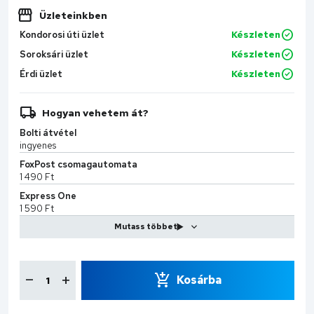
Üzleteinkben
Kondorosi úti üzlet
Készleten
Soroksári üzlet
Készleten
Érdi üzlet
Készleten
Hogyan vehetem át?
Bolti átvétel
ingyenes
FoxPost csomagautomata
1 490 Ft
Express One
1 590 Ft
MPL Kiszállítás
2 599 Ft
CS-Sprint
7 990 Ft
Kosárba