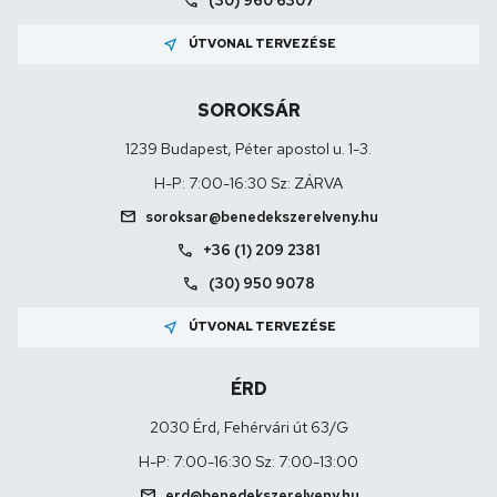
call
(30) 960 6307
near_me
ÚTVONAL TERVEZÉSE
SOROKSÁR
1239 Budapest, Péter apostol u. 1-3.
H-P: 7:00-16:30 Sz: ZÁRVA
mail
soroksar@benedekszerelveny.hu
call
+36 (1) 209 2381
call
(30) 950 9078
near_me
ÚTVONAL TERVEZÉSE
ÉRD
2030 Érd, Fehérvári út 63/G
H-P: 7:00-16:30 Sz: 7:00-13:00
mail
erd@benedekszerelveny.hu