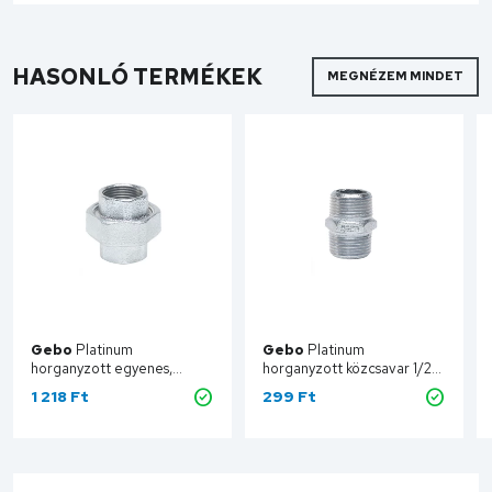
HASONLÓ TERMÉKEK
MEGNÉZEM MINDET
Gebo
Platinum
Gebo
Platinum
horganyzott egyenes,
horganyzott közcsavar 1/2"
laposan tömítő hollander
280-4V
1 218 Ft
299 Ft
BB 1/2" 330-4V
Kosárba
Kosárba