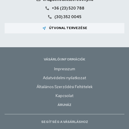
call
+36 (23) 520 788
call
(30) 352 0045
near_me
ÚTVONAL TERVEZÉSE
VÁSÁRLÓI INFORMÁCIÓK
Impresszum
Adatvédelmi nyilatkozat
Általános Szerződési Feltételek
Kapcsolat
ÁRUHÁZ
SEGÍTSÉG A VÁSÁRLÁSHOZ