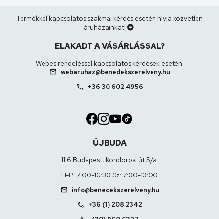
Termékkel kapcsolatos szakmai kérdés esetén hívja közvetlen
áruházainkat!
ELAKADT A VÁSÁRLÁSSAL?
Webes rendeléssel kapcsolatos kérdések esetén:
mail
webaruhaz@benedekszerelveny.hu
call
+36 30 602 4956
ÚJBUDA
1116 Budapest, Kondorosi út 5/a.
H-P: 7:00-16:30 Sz: 7:00-13:00
mail
info@benedekszerelveny.hu
call
+36 (1) 208 2342