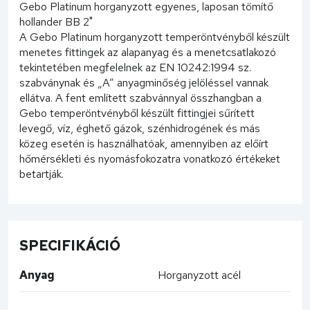
Gebo Platinum horganyzott egyenes, laposan tömítő
hollander BB 2"
A Gebo Platinum horganyzott temperöntvényből készült
menetes fittingek az alapanyag és a menetcsatlakozó
tekintetében megfelelnek az EN 10242:1994 sz.
szabványnak és „A” anyagminőség jelöléssel vannak
ellátva. A fent említett szabvánnyal összhangban a
Gebo temperöntvényből készült fittingjei sűrített
levegő, víz, éghető gázok, szénhidrogének és más
közeg esetén is használhatóak, amennyiben az előírt
hőmérsékleti és nyomásfokozatra vonatkozó értékeket
betartják.
SPECIFIKÁCIÓ
Anyag
Horganyzott acél