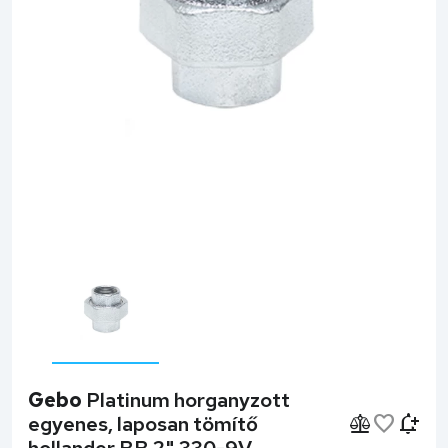
Gebo
Platinum horganyzott
egyenes, laposan tömítő
hollander BB 2" 330-9V