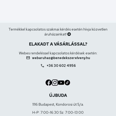
Termékkel kapcsolatos szakmai kérdés esetén hívja közvetlen
áruházainkat!
ELAKADT A VÁSÁRLÁSSAL?
Webes rendeléssel kapcsolatos kérdések esetén:
mail
webaruhaz@benedekszerelveny.hu
call
+36 30 602 4956
ÚJBUDA
1116 Budapest, Kondorosi út 5/a.
H-P: 7:00-16:30 Sz: 7:00-13:00