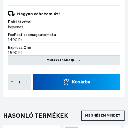
Hogyan vehetem át?
Bolti átvétel
ingyenes
FoxPost csomagautomata
1 490 Ft
Express One
1 590 Ft
MPL Kiszállítás
2 599 Ft
CS-Sprint
7 990 Ft
Kosárba
HASONLÓ TERMÉKEK
MEGNÉZEM MINDET