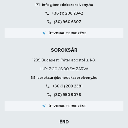
mail
info@benedekszerelveny.hu
call
+36 (1) 208 2342
call
(30) 960 6307
near_me
ÚTVONAL TERVEZÉSE
SOROKSÁR
1239 Budapest, Péter apostol u. 1-3.
H-P: 7:00-16:30 Sz: ZÁRVA
mail
soroksar@benedekszerelveny.hu
call
+36 (1) 209 2381
call
(30) 950 9078
near_me
ÚTVONAL TERVEZÉSE
ÉRD