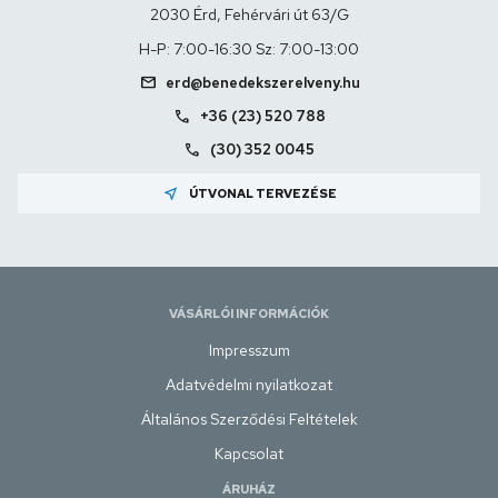
2030 Érd, Fehérvári út 63/G
H-P: 7:00-16:30 Sz: 7:00-13:00
mail
erd@benedekszerelveny.hu
call
+36 (23) 520 788
call
(30) 352 0045
near_me
ÚTVONAL TERVEZÉSE
VÁSÁRLÓI INFORMÁCIÓK
Impresszum
Adatvédelmi nyilatkozat
Általános Szerződési Feltételek
Kapcsolat
ÁRUHÁZ