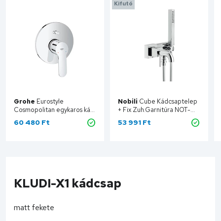
Kifutó
Grohe
Eurostyle
Nobili
Cube Kádcsaptelep
Cosmopolitan egykaros kád
+ Fix Zuh.Garnitúra NOT-
csaptelep falsíkon kívüli
CB00510CR
60 480 Ft
53 991 Ft
19506002
Kosárba
Kosárba
KLUDI-X1 kádcsap
matt fekete