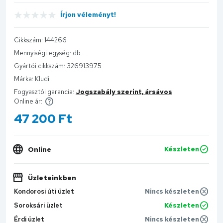
Írjon véleményt!
Cikkszám:
144266
Mennyiségi egység:
db
Gyártói cikkszám:
326913975
Márka:
Kludi
Fogyasztói garancia:
Jogszabály szerint, ársávos
Online ár:
47 200
Ft
Online
Készleten
Üzleteinkben
Kondorosi úti üzlet
Nincs készleten
Soroksári üzlet
Készleten
Érdi üzlet
Nincs készleten