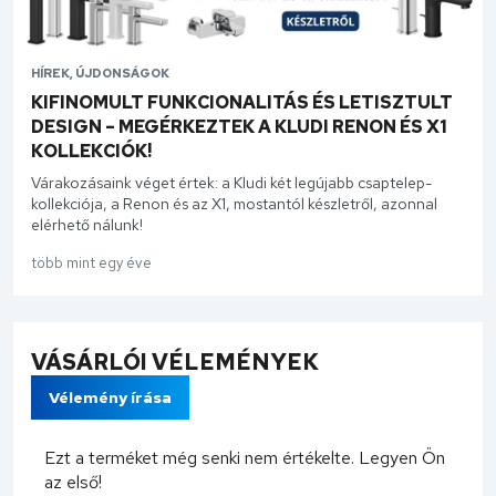
HÍREK, ÚJDONSÁGOK
KIFINOMULT FUNKCIONALITÁS ÉS LETISZTULT
DESIGN – MEGÉRKEZTEK A KLUDI RENON ÉS X1
KOLLEKCIÓK!
Várakozásaink véget értek: a Kludi két legújabb csaptelep-
kollekciója, a Renon és az X1, mostantól készletről, azonnal
elérhető nálunk!
több mint egy éve
VÁSÁRLÓI VÉLEMÉNYEK
Vélemény írása
Ezt a terméket még senki nem értékelte. Legyen Ön
az első!