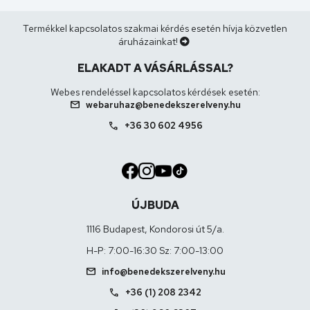
Termékkel kapcsolatos szakmai kérdés esetén hívja közvetlen
áruházainkat!
ELAKADT A VÁSÁRLÁSSAL?
Webes rendeléssel kapcsolatos kérdések esetén:
mail
webaruhaz@benedekszerelveny.hu
call
+36 30 602 4956
ÚJBUDA
1116 Budapest, Kondorosi út 5/a.
H-P: 7:00-16:30 Sz: 7:00-13:00
mail
info@benedekszerelveny.hu
call
+36 (1) 208 2342