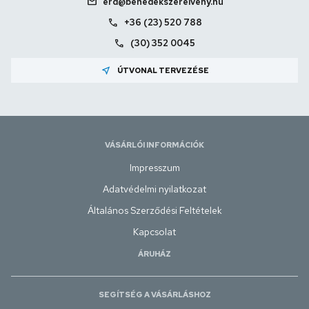
mail
erd@benedekszerelveny.hu
call
+36 (23) 520 788
call
(30) 352 0045
near_me
ÚTVONAL TERVEZÉSE
VÁSÁRLÓI INFORMÁCIÓK
Impresszum
Adatvédelmi nyilatkozat
Általános Szerződési Feltételek
Kapcsolat
ÁRUHÁZ
SEGÍTSÉG A VÁSÁRLÁSHOZ