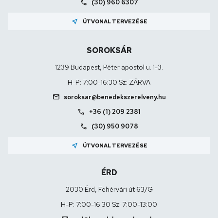
call
(30) 960 6307
near_me
ÚTVONAL TERVEZÉSE
SOROKSÁR
1239 Budapest, Péter apostol u. 1-3.
H-P: 7:00-16:30 Sz: ZÁRVA
mail
soroksar@benedekszerelveny.hu
call
+36 (1) 209 2381
call
(30) 950 9078
near_me
ÚTVONAL TERVEZÉSE
ÉRD
2030 Érd, Fehérvári út 63/G
H-P: 7:00-16:30 Sz: 7:00-13:00