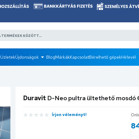
k
Üzletek
Újdonságok
Blog
Márkák
Kapcsolat
Bérelhető gépek
Hírlevél
Duravit
D-Neo pultra ültethető mosd
Írjon véleményt!
Onli
8