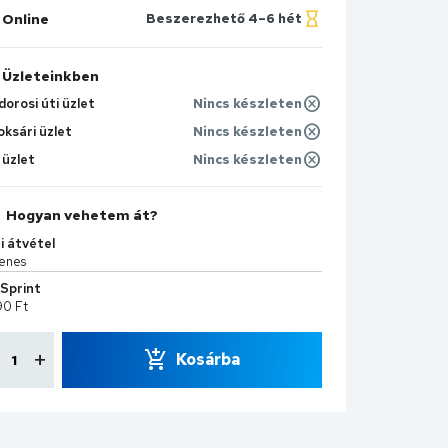
Online
Beszerezhető 4–6 hét
Üzleteinkben
orosi úti üzlet
Nincs készleten
oksári üzlet
Nincs készleten
 üzlet
Nincs készleten
Hogyan vehetem át?
i átvétel
enes
Sprint
90 Ft
Kosárba