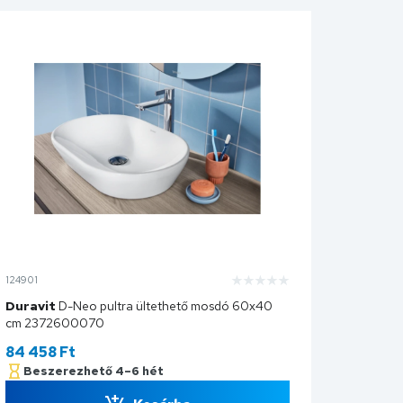
124901
Duravit
D-Neo pultra ültethető mosdó 60x40
cm 2372600070
84 458
Ft
Beszerezhető 4–6 hét