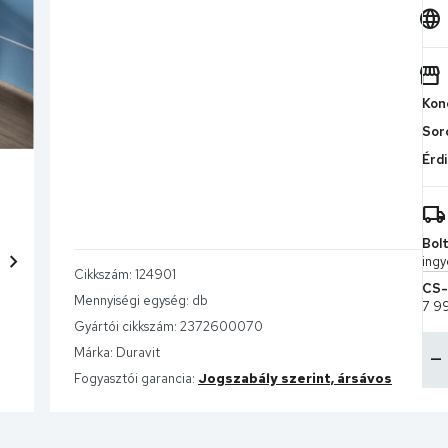
Kond
Sor
Érdi
Bolt
chevron_right
ingy
Cikkszám:
124901
CS-
Mennyiségi egység:
db
7 9
Gyártói cikkszám:
2372600070
Márka:
Duravit
Fogyasztói garancia:
Jogszabály szerint, ársávos