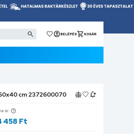
BELÉPÉS
KOSÁR
ó 60x40 cm 2372600070
ne ár:
4 458
Ft