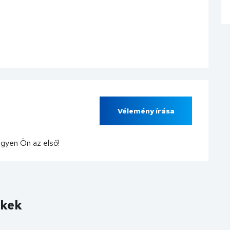
Vélemény írása
egyen Ön az első!
ékek