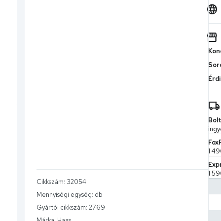
Kond
Sor
Érdi
Bolt
ingy
Fox
1 49
Exp
1 59
Cikkszám:
32054
MPL 
Mennyiségi egység:
db
2 59
Gyártói cikkszám:
2769
CS-
7 9
Márka:
Haas