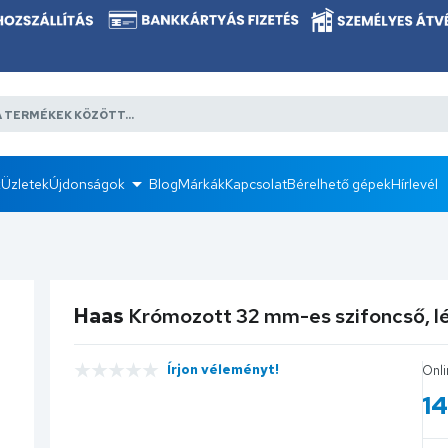
k
Üzletek
Újdonságok
Blog
Márkák
Kapcsolat
Bérelhető gépek
Hírlevél
Haas
Krómozott 32 mm-es szifoncső, l
Írjon véleményt!
Onli
14