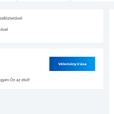
zellőztetővel
sővel
Vélemény írása
egyen Ön az első!