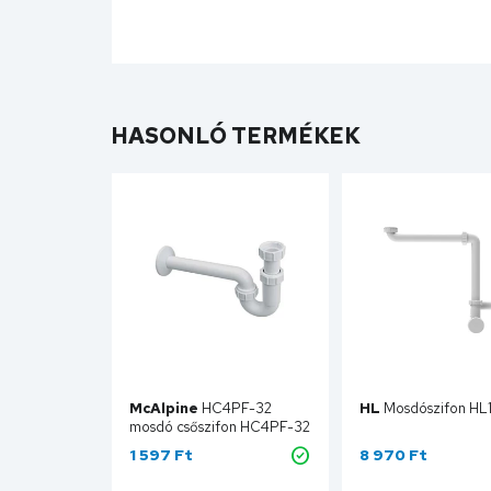
HASONLÓ TERMÉKEK
McAlpine
HC4PF-32
HL
Mosdós
mosdó csőszifon HC4PF-32
1 597 Ft
8 970 Ft
Kosárba
Kosár