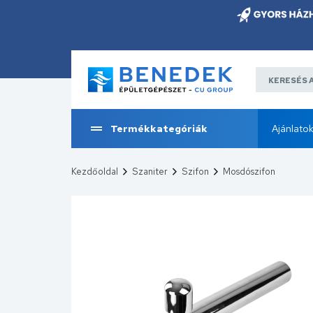
Termékkategóriák
Ajánlato
Kezdőoldal
Szaniter
Szifon
Mosdószifon