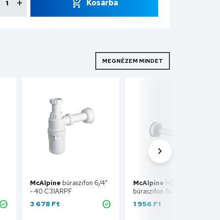
Kosárba
MEGNÉZEM MINDET
McAlpine
búraszifon 6/4"
McAlpine
HC1-40
- 40 C31ARPF
búraszifon fix leeresztő
m,
szeleppel, 5/4", 40mm
3 678 Ft
1 956 Ft
pel
HC1-40
Kosárba
Kosárba