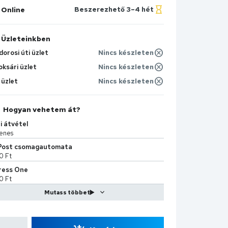
Online
Beszerezhető 3–4 hét
Üzleteinkben
orosi úti üzlet
Nincs készleten
oksári üzlet
Nincs készleten
 üzlet
Nincs készleten
Hogyan vehetem át?
i átvétel
enes
Post csomagautomata
0 Ft
ress One
0 Ft
Kiszállítás
9 Ft
Sprint
90 Ft