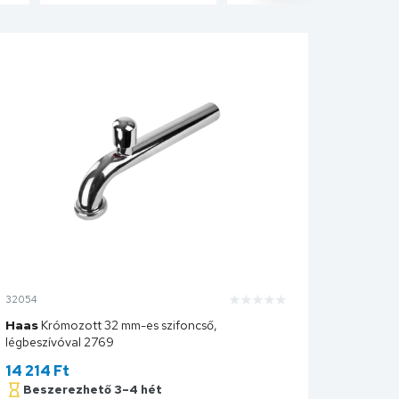
32054
Haas
Krómozott 32 mm-es szifoncső,
légbeszívóval 2769
14 214
Ft
Beszerezhető 3–4 hét