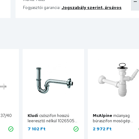
Fogyasztói garancia:
Jogszabály szerint, ársávos
zifon HL137/40
Kludi
csőszifon hosszú
McAlpine
műanyag
leeresztő nélkül 1026505-
búraszifon mosógép
00
csatlakozóval, 5/4öx40m
7 102 Ft
2 972 Ft
oldható leeresztőszelep
ba
Kosárba
Kosárba
HC1LWM40