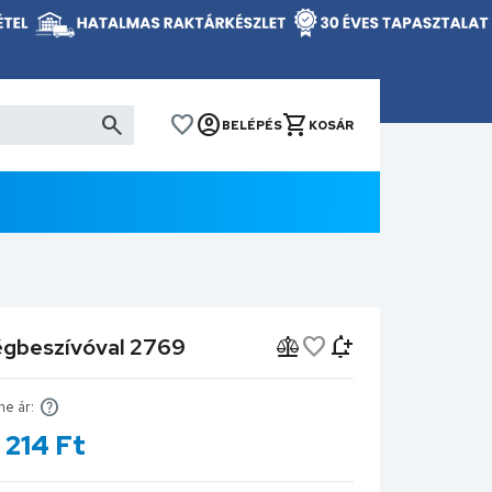
BELÉPÉS
KOSÁR
égbeszívóval 2769
ne ár:
 214
Ft