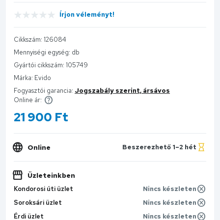
Írjon véleményt!
Cikkszám:
126084
Mennyiségi egység:
db
Gyártói cikkszám:
105749
Márka:
Evido
Fogyasztói garancia:
Jogszabály szerint, ársávos
Online ár:
21 900
Ft
Online
Beszerezhető 1–2 hét
Üzleteinkben
Kondorosi úti üzlet
Nincs készleten
Soroksári üzlet
Nincs készleten
Érdi üzlet
Nincs készleten