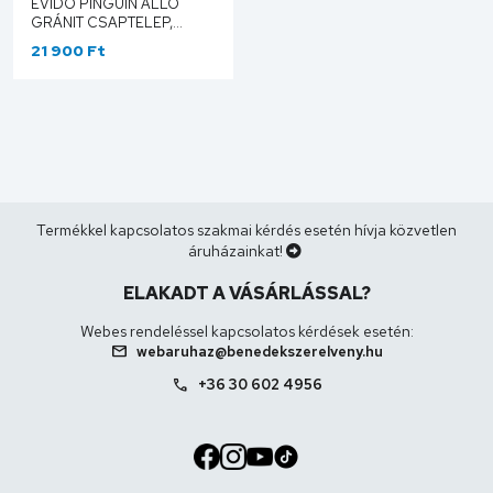
EVIDO PINGUIN ÁLLÓ
GRÁNIT CSAPTELEP,
ANTRACIT 105749
21 900 Ft
Termékkel kapcsolatos szakmai kérdés esetén hívja közvetlen
áruházainkat!
ELAKADT A VÁSÁRLÁSSAL?
Webes rendeléssel kapcsolatos kérdések esetén:
mail
webaruhaz@benedekszerelveny.hu
call
+36 30 602 4956