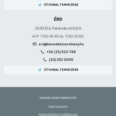
near_me
ÚTVONAL TERVEZÉSE
ÉRD
2030 Érd, Fehérvári út 63/G
H-P: 7:00-16:30 Sz: 7:00-13:00
mail
erd@benedekszerelveny.hu
call
+36 (23) 520 788
call
(30) 352 0045
near_me
ÚTVONAL TERVEZÉSE
VÁSÁRLÓI INFORMÁCIÓK
Impresszum
Adatvédelmi nyilatkozat