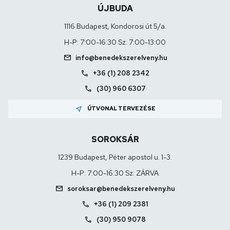
ÚJBUDA
1116 Budapest, Kondorosi út 5/a.
H-P: 7:00-16:30 Sz: 7:00-13:00
mail
info@benedekszerelveny.hu
call
+36 (1) 208 2342
call
(30) 960 6307
near_me
ÚTVONAL TERVEZÉSE
SOROKSÁR
1239 Budapest, Péter apostol u. 1-3.
H-P: 7:00-16:30 Sz: ZÁRVA
mail
soroksar@benedekszerelveny.hu
call
+36 (1) 209 2381
call
(30) 950 9078