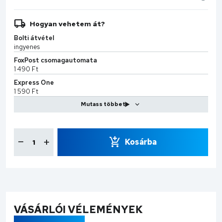
Hogyan vehetem át?
Bolti átvétel
ingyenes
FoxPost csomagautomata
1 490 Ft
Express One
1 590 Ft
MPL Kiszállítás
2 599 Ft
CS-Sprint
7 990 Ft
Kosárba
VÁSÁRLÓI VÉLEMÉNYEK